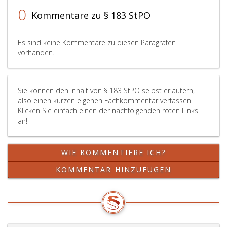
Justizanstalt
Zusti
0
Kommentare zu § 183 StPO
innerhalb
des
des
Besch
Sprengels
auch
Es sind keine Kommentare zu diesen Paragrafen
des
zur
vorhanden.
zuständigen
Verme
Oberlandesgeri
eines
anordnen,
Überb
Sie können den Inhalt von § 183 StPO selbst erläutern,
wenn
getrof
also einen kurzen eigenen Fachkommentar verfassen.
dies
werde
Klicken Sie einfach einen der nachfolgenden roten Links
der
an!
besseren
Auslastung
der
WIE KOMMENTIERE ICH?
Vollzugseinrich
dient
KOMMENTAR HINZUFÜGEN
und
durch
die
Überstellung
weder