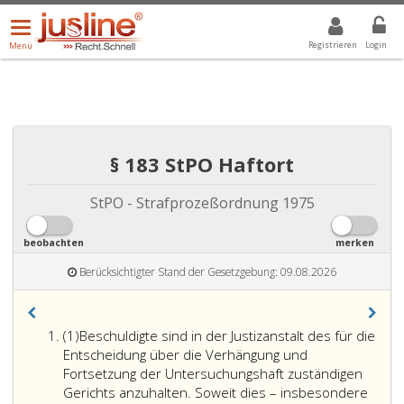
Menü
DROPDOWN: GEWÄHLTER WERT IST ALLE
ALLE
öffnen/schließen
Registrieren
Login
Menü
§ 183 StPO Haftort
StPO - Strafprozeßordnung 1975
beobachten
merken
Berücksichtigter Stand der Gesetzgebung: 09.08.2026
Absatz
(1)
Beschuldigte sind in der Justizanstalt des für die
eins
Entscheidung über die Verhängung und
Fortsetzung der Untersuchungshaft zuständigen
Gerichts anzuhalten. Soweit dies – insbesondere