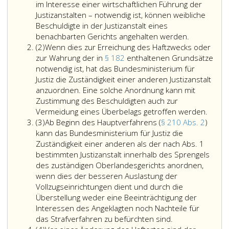
im Interesse einer wirtschaftlichen Führung der
Justizanstalten – notwendig ist, können weibliche
Beschuldigte in der Justizanstalt eines
benachbarten Gerichts angehalten werden.
Absatz
(2)
Wenn dies zur Erreichung des Haftzwecks oder
2
zur Wahrung der in
§ 182
enthaltenen Grundsätze
notwendig ist, hat das Bundesministerium für
Justiz die Zuständigkeit einer anderen Justizanstalt
anzuordnen. Eine solche Anordnung kann mit
Zustimmung des Beschuldigten auch zur
Wenn
Vermeidung eines Überbelags getroffen werden.
Absatz
dies
(3)
Ab Beginn des Hauptverfahrens (
§ 210 Abs. 2
)
3
zur
kann das Bundesministerium für Justiz die
Errei
Zuständigkeit einer anderen als der nach Abs. 1
des
bestimmten Justizanstalt innerhalb des Sprengels
Haftz
des zuständigen Oberlandesgerichts anordnen,
oder
wenn dies der besseren Auslastung der
zur
Vollzugseinrichtungen dient und durch die
Wahr
Überstellung weder eine Beeinträchtigung der
der
Interessen des Angeklagten noch Nachteile für
Ab
in
das Strafverfahren zu befürchten sind.