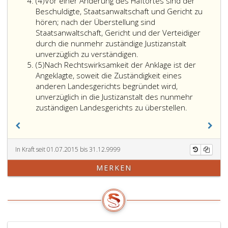
Absatz
Beginn
Parag
(4)
Vor einer Änderung des Haftortes sind der
4
des
182,
Beschuldigte, Staatsanwaltschaft und Gericht zu
Hauptverfahren
entha
hören; nach der Überstellung sind
(Paragraph
Grund
Staatsanwaltschaft, Gericht und der Verteidiger
210,
notwe
durch die nunmehr zuständige Justizanstalt
Absatz
ist,
unverzüglich zu verständigen.
Absatz
2,)
hat
(5)
Nach Rechtswirksamkeit der Anklage ist der
5
kann
das
Angeklagte, soweit die Zuständigkeit eines
das
Bunde
anderen Landesgerichts begründet wird,
Bundesminister
für
unverzüglich in die Justizanstalt des nunmehr
für
Justiz
zuständigen Landesgerichts zu überstellen.
Justiz
die
die
Zustän
Zuständigkeit
einer
einer
ander
In Kraft seit 01.07.2015 bis 31.12.9999
anderen
Justiz
MERKEN
als
anzuo
der
Eine
nach
solch
Absatz
Anord
eins,
kann
bestimmten
mit