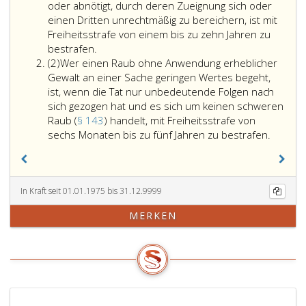
oder abnötigt, durch deren Zueignung sich oder
einen Dritten unrechtmäßig zu bereichern, ist mit
Freiheitsstrafe von einem bis zu zehn Jahren zu
Wer
bestrafen.
Absatz
mit
(2)
Wer einen Raub ohne Anwendung erheblicher
2
Gewalt
Gewalt an einer Sache geringen Wertes begeht,
gegen
ist, wenn die Tat nur unbedeutende Folgen nach
eine
sich gezogen hat und es sich um keinen schweren
Person
Raub (
§ 143
) handelt, mit Freiheitsstrafe von
oder
Wer
sechs Monaten bis zu fünf Jahren zu bestrafen.
durch
einen
Drohung
Raub
mit
ohne
gegenwärtiger
Anwen
In Kraft seit 01.01.1975 bis 31.12.9999
Gefahr
erhebli
MERKEN
für
Gewalt
Leib
an
oder
einer
Leben
Sache
(Paragraph
geringe
89,)
Wertes