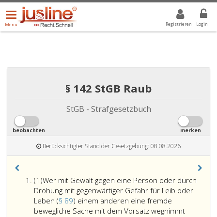
Menü
DROPDOWN: GEWÄHLTER WERT IST ALLE
ALLE
öffnen/schließen
Registrieren
Login
Menü
§ 142 StGB Raub
StGB - Strafgesetzbuch
beobachten
merken
Berücksichtigter Stand der Gesetzgebung: 08.08.2026
Absatz
(1)
Wer mit Gewalt gegen eine Person oder durch
eins
Drohung mit gegenwärtiger Gefahr für Leib oder
Leben (
§ 89
) einem anderen eine fremde
bewegliche Sache mit dem Vorsatz wegnimmt