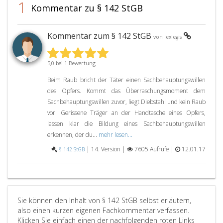
einem
begeht,
1
Kommentar zu § 142 StGB
anderen
ist,
eine
wenn
fremde
die
Kommentar zum § 142 StGB
von lexlegis
bewegliche
Tat
Sache
nur
mit
unbede
5,0 bei 1 Bewertung
dem
Folgen
Beim Raub bricht der Täter einen Sachbehauptungswillen
Vorsatz
nach
des Opfers. Kommt das Überraschungsmoment dem
wegnimmt
sich
Sachbehauptungswillen zuvor, liegt Diebstahl und kein Raub
oder
gezoge
vor. Gerissene Träger an der Handtasche eines Opfers,
abnötigt,
hat
lassen klar die Bildung eines Sachbehauptungswillen
durch
und
erkennen, der du...
mehr lesen...
deren
es
Zueignung
sich
|
14. Version |
7605 Aufrufe |
12.01.17
§ 142 StGB
sich
um
oder
keinen
einen
schwer
Dritten
Raub
unrechtmäßig
(Paragr
Sie können den Inhalt von § 142 StGB selbst erläutern,
zu
143,)
also einen kurzen eigenen Fachkommentar verfassen.
bereichern,
handelt
Klicken Sie einfach einen der nachfolgenden roten Links