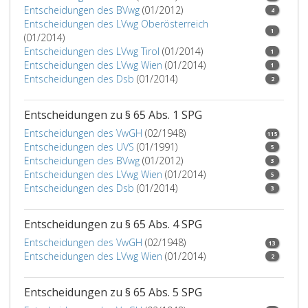
Daten
Entscheidungen des BVwg
(01/2012)
4
und
Entscheidungen des LVwg Oberösterreich
1
mit
(01/2014)
dem
Entscheidungen des LVwg Tirol
(01/2014)
1
für
Entscheidungen des LVwg Wien
(01/2014)
1
die
Entscheidungen des Dsb
(01/2014)
2
Ermittlung
maßgeblichen
Entscheidungen zu § 65 Abs. 1 SPG
Grund
Entscheidungen des VwGH
(02/1948)
zu
115
Entscheidungen des UVS
(01/1991)
verarbeiten.
5
Entscheidungen des BVwg
(01/2012)
3
In
Entscheidungen des LVwg Wien
(01/2014)
5
den
Entscheidungen des Dsb
(01/2014)
3
Fällen
des
Absatz
Entscheidungen zu § 65 Abs. 4 SPG
eins,
Entscheidungen des VwGH
(02/1948)
13
sind
Entscheidungen des LVwg Wien
(01/2014)
2
die
Sicherheitsbehörd
Entscheidungen zu § 65 Abs. 5 SPG
ermächtigt,