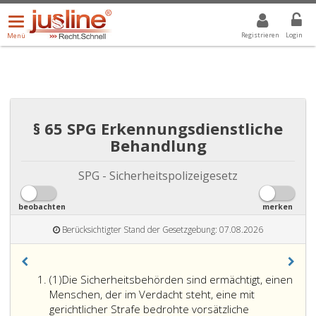
Menü
DROPDOWN: GEWÄHLTER WERT IST ALLE
ALLE
öffnen/schließen
Registrieren
Login
Menü
§ 65 SPG Erkennungsdienstliche
Behandlung
SPG - Sicherheitspolizeigesetz
beobachten
merken
Berücksichtigter Stand der Gesetzgebung: 07.08.2026
Absatz
(1)
Die Sicherheitsbehörden sind ermächtigt, einen
eins
Menschen, der im Verdacht steht, eine mit
gerichtlicher Strafe bedrohte vorsätzliche