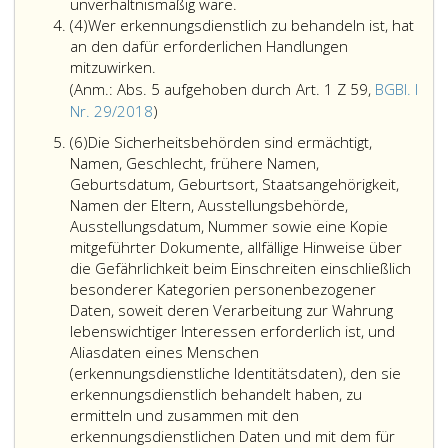
Die
unverhältnismäßig wäre.
Absatz
Sicherheitsbehörden
(4)
Wer erkennungsdienstlich zu behandeln ist, hat
4
sind
an den dafür erforderlichen Handlungen
ermächtigt,
mitzuwirken.
Menschen
(Anm.: Abs. 5 aufgehoben durch Art. 1 Z 59,
BGBl. I
erkennungsdienstlich
Anmerkung,
Nr. 29/2018
)
zu
Absatz
Absatz
(6)
Die Sicherheitsbehörden sind ermächtigt,
behandeln,
5,
6
Namen, Geschlecht, frühere Namen,
deren
aufgehoben
Geburtsdatum, Geburtsort, Staatsangehörigkeit,
Identität
durch
Namen der Eltern, Ausstellungsbehörde,
gemäß
Artikel
Ausstellungsdatum, Nummer sowie eine Kopie
Paragraph
eins,
mitgeführter Dokumente, allfällige Hinweise über
35,
Ziffer
die Gefährlichkeit beim Einschreiten einschließlich
Absatz
59,,
besonderer Kategorien personenbezogener
eins,
Bundesgesetzblatt
Daten, soweit deren Verarbeitung zur Wahrung
festgestellt
Teil
lebenswichtiger Interessen erforderlich ist, und
werden
Aliasdaten eines Menschen
eins,
muß,
(erkennungsdienstliche Identitätsdaten), den sie
Nr. 29
sofern
erkennungsdienstlich behandelt haben, zu
aus
eine
ermitteln und zusammen mit den
2018,)
Anknüpfung
erkennungsdienstlichen Daten und mit dem für
an