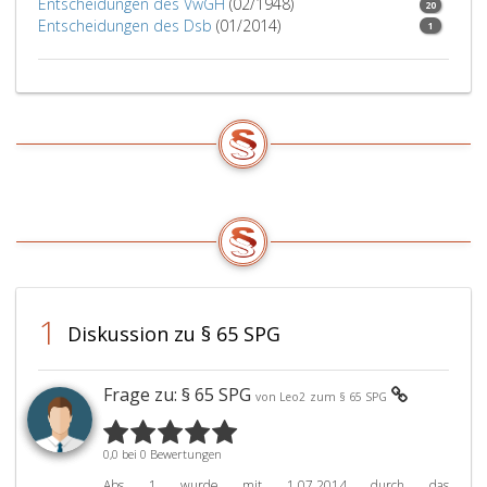
eine
Entscheidungen des VwGH
(02/1948)
20
Personsfeststellun
Entscheidungen des Dsb
(01/2014)
1
vorzunehmen.
1
Diskussion zu § 65 SPG
Frage zu: § 65 SPG
von Leo2
zum § 65 SPG
0,0 bei 0 Bewertungen
Abs 1 wurde mit 1.07.2014 durch das