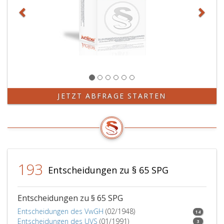
Interessen
erforderlich
ist,
und
Aliasdaten
eines
Menschen
(erkennungsdienstl
Identitätsdaten),
JETZT ABFRAGE STARTEN
den
sie
erkennungsdienstli
behandelt
haben,
zu
193
ermitteln
Entscheidungen zu § 65 SPG
und
zusammen
mit
Entscheidungen zu § 65 SPG
den
Entscheidungen des VwGH
(02/1948)
14
erkennungsdienstli
Entscheidungen des UVS
(01/1991)
3