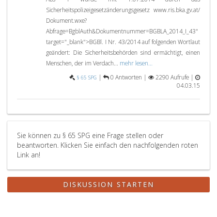
Sicherheitspolizeigesetzänderungsgesetz www.ris.bka.gv.at/
Dokument.wxe?
Abfrage=BgblAuth&Dokumentnummer=BGBLA_2014_I_43"
target="_blank">BGBl. I Nr. 43/2014 auf folgenden Wortlaut
geändert: Die Sicherheitsbehörden sind ermächtigt, einen
Menschen, der im Verdach...
mehr lesen...
|
0 Antworten |
2290 Aufrufe |
§ 65 SPG
04.03.15
Sie können zu § 65 SPG eine Frage stellen oder
beantworten. Klicken Sie einfach den nachfolgenden roten
Link an!
DISKUSSION STARTEN