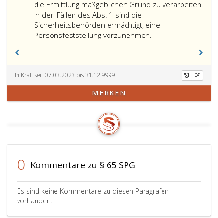
die Ermittlung maßgeblichen Grund zu verarbeiten.
andere
In den Fällen des Abs. 1 sind die
Umstände
Sicherheitsbehörden ermächtigt, eine
nicht
Die
Personsfeststellung vorzunehmen.
möglich
Sicherheitsbehörd
ist
sind
oder
ermächtigt,
unverhältnismäßig
Namen,
In Kraft seit 07.03.2023 bis 31.12.9999
wäre.
Geschlecht,
MERKEN
frühere
Namen,
Geburtsdatum,
Geburtsort,
Staatsangehörigkeit,
Namen
der
0
Kommentare zu § 65 SPG
Eltern,
Ausstellungsbehörd
Ausstellungsdatum,
Es sind keine Kommentare zu diesen Paragrafen
Nummer
vorhanden.
sowie