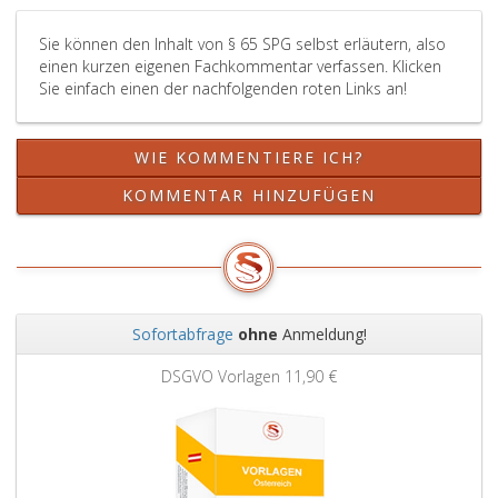
eine
Kopie
Sie können den Inhalt von § 65 SPG selbst erläutern, also
mitgeführter
einen kurzen eigenen Fachkommentar verfassen. Klicken
Dokumente,
Sie einfach einen der nachfolgenden roten Links an!
allfällige
Hinweise
über
WIE KOMMENTIERE ICH?
die
Gefährlichkeit
KOMMENTAR HINZUFÜGEN
beim
Einschreiten
einschließlich
besonderer
Kategorien
personenbezogene
Sofortabfrage
ohne
Anmeldung!
Daten,
Zurück
Weit
soweit
DSGVO Vorlagen
11,90 €
deren
Verarbeitung
zur
Wahrung
lebenswichtiger