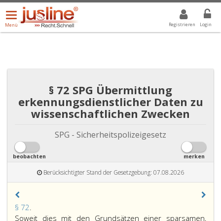
Menü
DROPDOWN: GEWÄHLTER WERT IST ALLE
ALLE
öffnen/schließen
Registrieren
Login
Menü
§ 72 SPG Übermittlung
erkennungsdienstlicher Daten zu
wissenschaftlichen Zwecken
SPG - Sicherheitspolizeigesetz
beobachten
merken
Berücksichtigter Stand der Gesetzgebung: 07.08.2026
Paragraph
§ 72
.
72,
Soweit dies mit den Grundsätzen einer sparsamen,