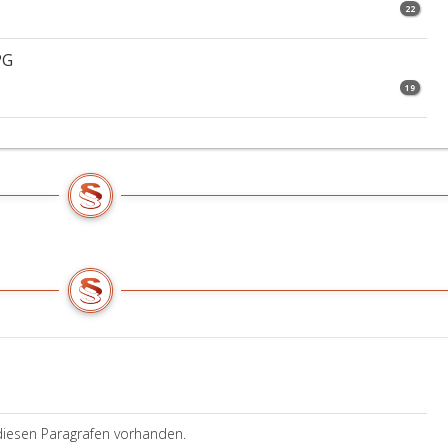
22
PG
19
diesen Paragrafen vorhanden.