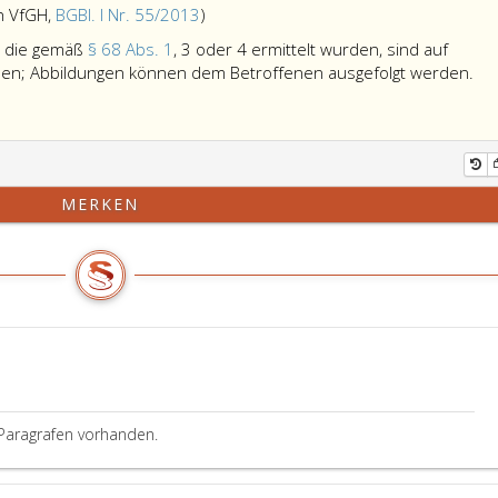
Anmerkung,
h VfGH,
BGBl. I Nr. 55/2013
)
Absatz
, die gemäß
§ 68 Abs. 1
, 3 oder 4 ermittelt wurden, sind auf
eins
Erk
hen; Abbildungen können dem Betroffenen ausgefolgt werden.
und
Dat
2
die
aufgehoben
ge
durch
Pa
VfGH,
68,
MERKEN
Bundesgesetzblatt
Abs
Teil
ein
eins,
3
od
Nr. 55
4
aus
erm
2013,)
wu
sin
auf
Ant
Paragrafen vorhanden.
de
Bet
zu