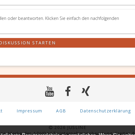
llen oder beantworten. Klicken Sie einfach den nachfolgenden
DISKUSSION STARTEN
kt
Impressum
AGB
Datenschutzerklärung
2026 JUSLINE
eine Marke der ADVOKAT Unternehmensberatung Greiter &
glichste Benutzererlebnis zu ermöglichen. Wenn Sie weiter