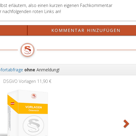
lös
elbst erläutern, also einen kurzen eigenen Fachkommentar
Ab
er nachfolgenden roten Links an!
kö
de
Bet
?
KOMMENTAR HINZUFÜGEN
aus
we
fortabfrage
ohne
Anmeldung!
Wei
DSGVO Vorlagen
11,90 €