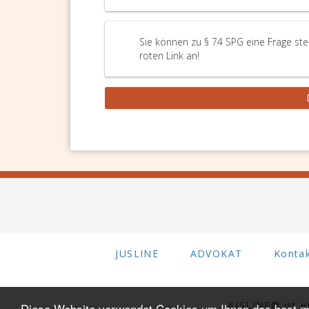
Sie können zu § 74 SPG eine Frage ste
roten Link an!
JUSLINE
ADVOKAT
Konta
JUSLINE® ist 
Diese Website verwendet Cookies um Ihnen das best mö