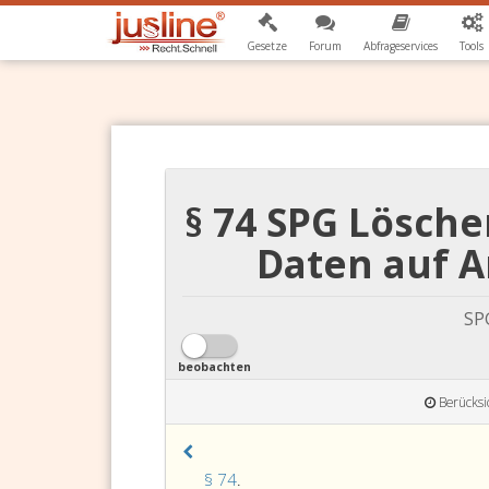
Gesetze
Forum
Abfrageservices
Tools
§ 74 SPG Lösch
Daten auf A
SPG
beobachten
Berücksi
Paragraph
§ 74
.