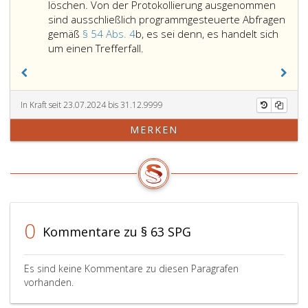
Daten,
löschen. Von der Protokollierung ausgenommen
die
sind ausschließlich programmgesteuerte Abfragen
sechs
gemäß
§ 54 Abs. 4
b, es sei denn, es handelt sich
Paragraph
Jahre
um einen Trefferfall.
50,
unverändert
DSG
geblieben
gilt
sind,
mit
daraufhin
In Kraft seit 23.07.2024 bis 31.12.9999
der
zu
MERKEN
Maßgabe,
überprüfen,
dass
ob
die
diese
Zuordnung
nicht
zu
gemäß
einem
Absatz
bestimmten
eins,
0
Kommentare zu § 63 SPG
Organwalter
richtig
bei
zu
ausschließlich
stellen
Es sind keine Kommentare zu diesen Paragrafen
programmgesteuerten
oder
vorhanden.
Abfragen
zu
nicht
löschen