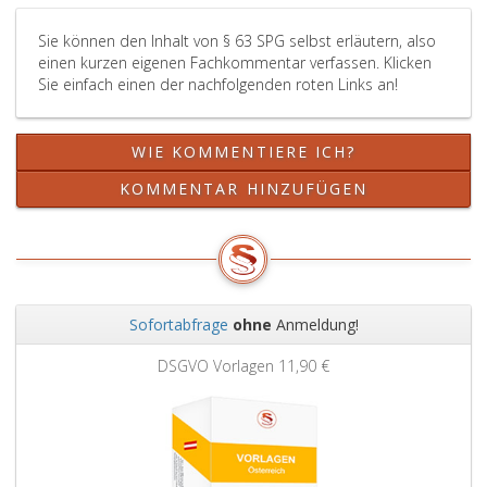
erforderlich
sind.
Sie können den Inhalt von § 63 SPG selbst erläutern, also
ist.
Für
einen kurzen eigenen Fachkommentar verfassen. Klicken
Die
Daten,
Sie einfach einen der nachfolgenden roten Links an!
Protokollaufzeichnungen
die
sind
in
drei
der
WIE KOMMENTIERE ICH?
Jahre
Zentralen
aufzubewahren
Informationssammlun
KOMMENTAR HINZUFÜGEN
und
verarbeitet
danach
werden,
zu
gelten
löschen.
die
Von
Paragraphen
der
58
Sofortabfrage
ohne
Anmeldung!
Protokollierung
und
Zurück
Weit
ausgenommen
59.
DSGVO Vorlagen
11,90 €
sind
ausschließlich
programmgesteuerte
Abfragen
gemäß