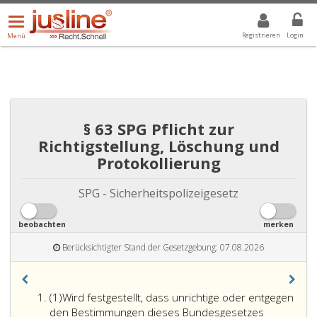
Menü
DROPDOWN: GEWÄHLTER WERT IST ALLE
ALLE
öffnen/schließen
Registrieren
Login
Menü
§ 63 SPG Pflicht zur
Richtigstellung, Löschung und
Protokollierung
SPG - Sicherheitspolizeigesetz
beobachten
merken
Berücksichtigter Stand der Gesetzgebung: 07.08.2026
Absatz
(1)
Wird festgestellt, dass unrichtige oder entgegen
eins
den Bestimmungen dieses Bundesgesetzes