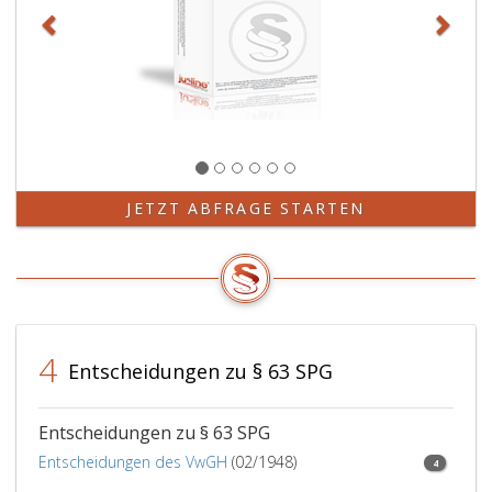
Paragraph
54,
Absatz
4
b,,
es
sei
denn,
es
JETZT ABFRAGE STARTEN
handelt
sich
um
einen
Trefferfall.
4
Entscheidungen zu § 63 SPG
Entscheidungen zu § 63 SPG
Entscheidungen des VwGH
(02/1948)
4