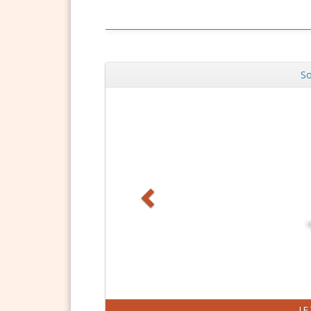
So
Zurück
J