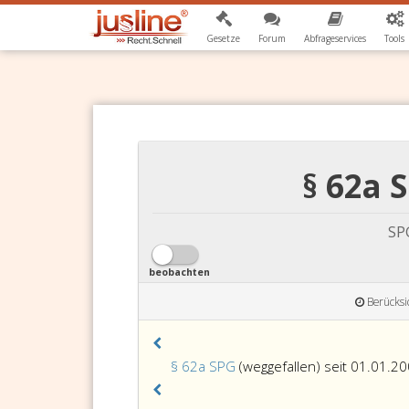
Gesetze
Forum
Abfrageservices
Tools
§ 62a 
SPG
beobachten
Berücksi
§ 62a SPG
(weggefallen) seit 01.01.20