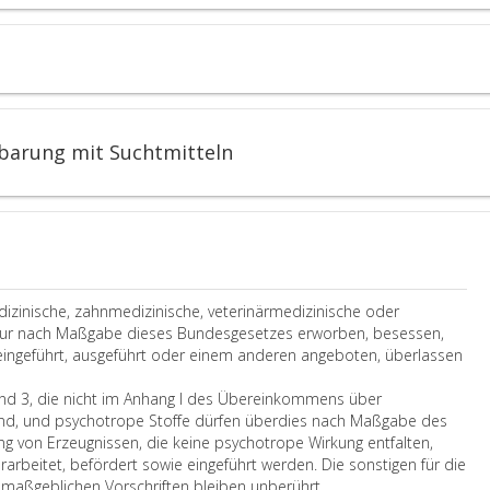
e
t
f
n
t
o
t
d
z
f
k
Z
e
f
o
u
s
e
n
b
g
u
v
e
e
n
e
r
ebarung mit Suchtmitteln
l
d
n
e
t
Z
t
i
e
u
i
t
n
b
o
u
f
e
n
n
e
r
u
g
r
e
n
e
dizinische, zahnmedizinische, veterinärmedizinische oder
n
i
d
n
nur nach Maßgabe dieses Bundesgesetzes erworben, besessen,
e
t
d
k
, eingeführt, ausgeführt oder einem anderen angeboten, überlassen
r
u
i
ö
S
n
e
n
nd 3, die nicht im Anhang I des Übereinkommens über
t
g
s
n
ind, und psychotrope Stoffe dürfen überdies nach Maßgabe des
o
e
e
e
ung von Erzeugnissen, die keine psychotrope Wirkung entfalten,
f
n
s
n
rarbeitet, befördert sowie eingeführt werden. Die sonstigen für die
f
,
B
m
S
 maßgeblichen Vorschriften bleiben unberührt.
e
d
u