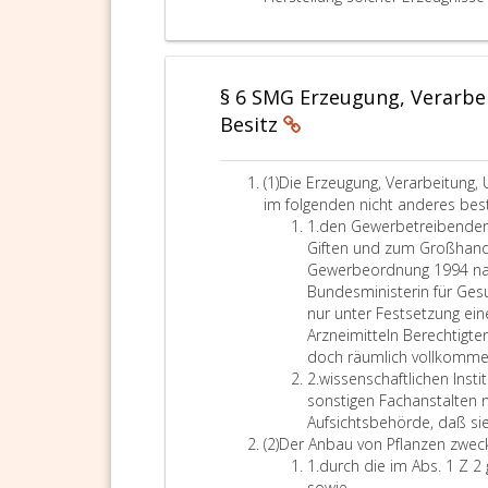
t
s
z
d
z
2
e
e
s
s
m
s
§ 6 SMG Erzeugung, Verarb
i
i
Besitz
n
n
i
d
s
S
A
(1)
Die Erzeugung, Verarbeitung, 
t
t
b
im folgenden nicht anderes best
e
o
s
Z
1.
den Gewerbetreibenden m
r
f
a
i
Giften und zum Großhande
i
f
t
f
Gewerbeordnung 1994 nac
n
e
z
f
Bundesministerin für Gesu
f
u
e
e
nur unter Festsetzung ei
ü
n
i
r
Arzneimitteln Berechtigte
r
d
n
e
doch räumlich vollkommen
G
Z
s
i
Z
2.
wissenschaftlichen Insti
e
u
n
i
sonstigen Fachanstalten 
s
b
s
f
Aufsichtsbehörde, daß sie
u
e
A
f
(2)
Der Anbau von Pflanzen zwec
n
r
b
e
Z
1.
durch die im Abs. 1 Z 2
d
e
s
r
i
d
sowie