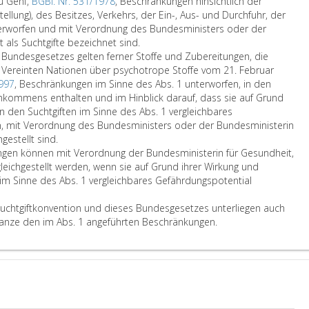
u Genf,
BGBl. Nr. 531/1978
, Beschränkungen hinsichtlich der
llung), des Besitzes, Verkehrs, der Ein-, Aus- und Durchfuhr, der
rworfen und mit Verordnung des Bundesministers oder der
S
 als Suchtgifte bezeichnet sind.
u
s Bundesgesetzes gelten ferner Stoffe und Zubereitungen, die
c
ereinten Nationen über psychotrope Stoffe vom 21. Februar
h
1997
, Beschränkungen im Sinne des Abs. 1 unterworfen, in den
t
inkommens enthalten und im Hinblick darauf, dass sie auf Grund
g
in den Suchtgiften im Sinne des Abs. 1 vergleichbares
i
n, mit Verordnung des Bundesministers oder der Bundesministerin
A
f
gestellt sind.
l
t
ngen können mit Verordnung der Bundesministerin für Gesundheit,
s
e
gleichgestellt werden, wenn sie auf Grund ihrer Wirkung und
S
i
 im Sinne des Abs. 1 vergleichbares Gefährdungspotential
u
m
c
S
uchtgiftkonvention und dieses Bundesgesetzes unterliegen auch
h
i
N
anze den im Abs. 1 angeführten Beschränkungen.
t
n
a
g
n
c
i
e
h
f
d
M
t
i
a
e
e
ß