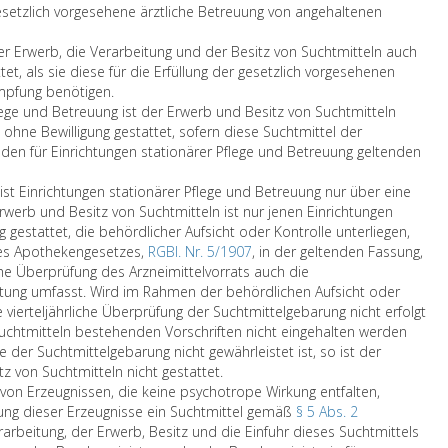
V
ä
n
n
e
,
 gesetzlich vorgesehene ärztliche Betreuung von angehaltenen
i
e
r
n
i
r
A
m
r
z
a
s
e
b
er Erwerb, die Verarbeitung und der Besitz von Suchtmitteln auch
A
e
1
b
t
c
s
tet, als sie diese für die Erfüllung der gesetzlich vorgesehenen
n
i
9
i
e
h
a
mpfung benötigen.
h
n
6
s
r
t
t
lege und Betreuung ist der Erwerb und Besitz von Suchtmitteln
a
t
1
p
i
i
z
hne Bewilligung gestattet, sofern diese Suchtmittel der
n
e
z
f
n
g
e
den für Einrichtungen stationärer Pflege und Betreuung geltenden
g
n
u
l
f
u
i
r
N
N
a
ü
n
n
ist Einrichtungen stationärer Pflege und Betreuung nur über eine
ö
a
e
n
r
g
s
rwerb und Besitz von Suchtmitteln ist nur jenen Einrichtungen
m
t
w
z
G
z
,
 gestattet, die behördlicher Aufsicht oder Kontrolle unterliegen,
i
i
Y
e
e
u
g
es Apothekengesetzes,
RGBl. Nr. 5/1907
, in der geltenden Fassung,
s
o
o
d
s
r
e
che Überprüfung des Arzneimittelvorrats auch die
c
n
r
e
u
H
n
htung umfasst. Wird im Rahmen der behördlichen Aufsicht oder
h
e
k
n
n
e
a
se vierteljährliche Überprüfung der Suchtmittelgebarung nicht erfolgt
e
n
,
i
d
r
n
Suchtmitteln bestehenden Vorschriften nicht eingehalten werden
i
ü
B
m
h
s
n
e der Suchtmittelgebarung nicht gewährleistet ist, so ist der
n
b
u
A
e
t
t
D
z von Suchtmitteln nicht gestattet.
s
e
n
b
i
e
e
e
 von Erzeugnissen, die keine psychotrope Wirkung entfalten,
d
r
d
s
t
l
n
r
lung dieser Erzeugnisse ein Suchtmittel gemäß
§ 5 Abs. 2
e
p
e
a
p
l
G
E
rarbeitung, der Erwerb, Besitz und die Einfuhr dieses Suchtmittels
s
s
s
t
s