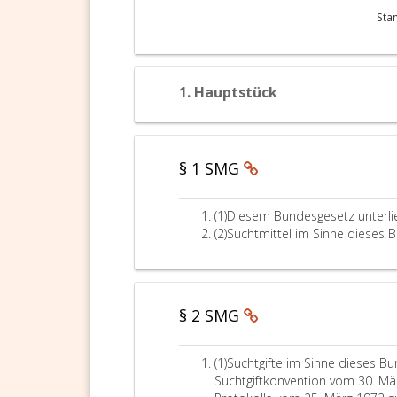
Sta
1. Hauptstück
§ 1 SMG
A
(1)
Diesem Bundesgesetz unterlie
b
A
(2)
Suchtmittel im Sinne dieses 
s
b
a
s
t
a
z
t
§ 2 SMG
e
z
i
2
n
A
(1)
Suchtgifte im Sinne dieses Bu
s
b
Suchtgiftkonvention vom 30. Mä