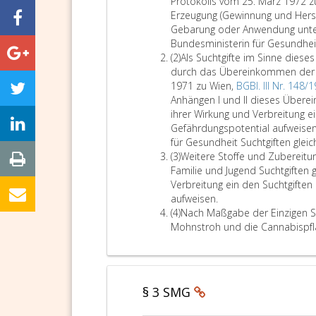
s
Protokolls vom 25. März 1972 z
a
Erzeugung (Gewinnung und Herste
t
Gebarung oder Anwendung unte
z
Bundesministerin für Gesundheit
e
A
(2)
Als Suchtgifte im Sinne diese
i
b
durch das Übereinkommen der V
n
s
1971 zu Wien,
BGBl. III Nr. 148/
s
a
Anhängen I und II dieses Übere
t
ihrer Wirkung und Verbreitung e
z
Gefährdungspotential aufweise
2
für Gesundheit Suchtgiften gleich
A
(3)
Weitere Stoffe und Zubereitu
b
Familie und Jugend Suchtgiften 
s
Verbreitung ein den Suchtgiften
a
W
aufweisen.
t
A
e
(4)
Nach Maßgabe der Einzigen S
z
b
i
Mohnstroh und die Cannabispfl
3
s
t
a
e
t
r
z
e
§ 3 SMG
4
S
t