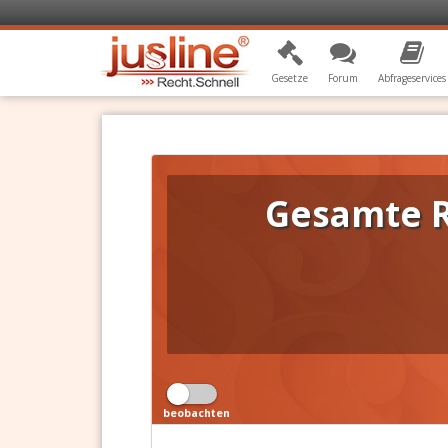
Gesetze
Forum
Abfrageservices
Gesamte R
beobachten