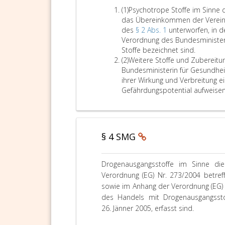
o
A
(1)
Psychotrope Stoffe im Sinne 
f
b
das Übereinkommen der Vereint
f
s
des
§ 2 Abs. 1
unterworfen, in 
e
a
Verordnung des Bundesminister
u
t
P
Stoffe bezeichnet sind.
n
z
A
s
(2)
Weitere Stoffe und Zubereit
d
e
b
y
Bundesministerin für Gesundheit
Z
i
s
c
ihrer Wirkung und Verbreitung e
u
n
a
h
Gefährdungspotential aufweisen
b
s
t
o
e
z
t
r
2
r
e
o
§ 4 SMG
i
p
t
e
u
S
P
Drogenausgangsstoffe im Sinne di
n
t
a
Verordnung (EG) Nr. 273/2004 betref
g
o
r
sowie im Anhang der Verordnung (EG) 
e
f
a
des Handels mit Drogenausgangssto
n
f
g
k
26. Jänner 2005, erfasst sind.
e
r
ö
i
a