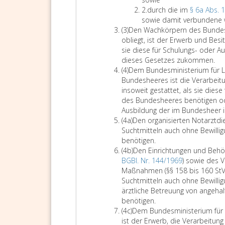
h
i
a
2
f
Z
u
2.
durch die im
§ 6a Abs. 
e
t
t
f
i
r
sowie damit verbundene w
i
u
z
A
e
f
c
(3)
Den Wachkörpern des Bundes 
t
n
2
b
r
f
h
obliegt, ist der Erwerb und Besi
,
g
s
e
e
d
sie diese für Schulungs- oder A
F
e
a
i
r
i
dieses Gesetzes zukommen.
a
n
t
A
n
2
e
(4)
Dem Bundesministerium für La
m
,
z
b
s
i
Bundesheeres ist die Verarbeitu
i
d
3
s
m
insoweit gestattet, als sie dies
l
i
a
A
des Bundesheeres benötigen ode
i
e
t
b
Ausbildung der im Bundesheer i
e
d
z
A
s
(4a)
Den organisierten Notarztdie
u
u
4
b
a
Suchtmitteln auch ohne Bewilligun
n
r
s
t
benötigen.
d
c
a
A
z
(4b)
Den Einrichtungen und Behör
J
h
t
b
e
BGBl. Nr. 144/1969
) sowie des 
u
d
z
s
i
Maßnahmen (§§ 158 bis 160 StVG
g
a
4
a
n
Suchtmitteln auch ohne Bewilligu
e
s
a
t
s
ärztliche Betreuung von angeha
n
Ü
z
D
,
benötigen.
d
b
A
4
e
Z
(4c)
Dem Bundesministerium für 
S
e
b
b
n
i
ist der Erwerb, die Verarbeitun