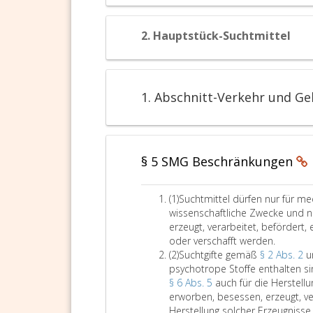
n
m
p
n
S
h
e
2. Hauptstück-Suchtmittel
i
4
n
n
,
m
n
i
e
t
d
1. Abschnitt-Verkehr und G
V
i
e
e
r
s
o
e
r
§ 5 SMG Beschränkungen
s
d
B
n
u
A
(1)
Suchtmittel dürfen nur für me
u
n
b
wissenschaftliche Zwecke und 
n
d
s
erzeugt, verarbeitet, befördert
g
e
a
oder verschafft werden.
d
s
t
A
(2)
Suchtgifte gemäß
e
§ 2 Abs. 2
u
g
z
b
psychotrope Stoffe enthalten s
r
e
e
s
§ 6 Abs. 5
B
auch für die Herstell
s
i
a
erworben, besessen, erzeugt, ve
u
e
n
t
Herstellung solcher Erzeugnisse
n