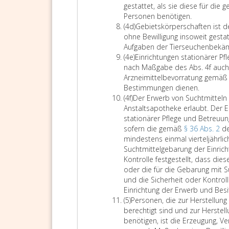
u
r
s
E
f
gestattet, als sie diese für die
c
e
a
i
f
Personen benötigen.
h
i
t
A
n
e
(4d)
Gebietskörperschaften ist d
t
n
z
b
r
r
ohne Bewilligung insoweit gestat
g
k
4
s
i
2
Aufgaben der Tierseuchenbekä
i
o
c
A
a
c
,
(4e)
Einrichtungen stationärer Pf
f
m
b
t
h
g
nach Maßgabe des Abs. 4f auch o
t
m
s
z
t
e
Arzneimittelbevorratung gemäß 
e
e
a
4
u
n
E
Bestimmungen dienen.
n
n
A
t
d
n
a
i
(4f)
Der Erwerb von Suchtmitteln 
g
d
b
z
g
n
n
Anstaltsapotheke erlaubt. Der E
l
e
s
4
e
n
r
stationärer Pflege und Betreuung
e
r
a
e
n
t
i
sofern die gemäß
§ 36 Abs. 2
d
i
V
t
u
e
c
mindestens einmal vierteljährli
c
e
z
n
n
h
Suchtmittelgebarung der Einric
h
r
4
d
I
t
Kontrolle festgestellt, dass die
g
e
f
B
n
u
oder die für die Gebarung mit 
e
i
e
s
n
und die Sicherheit oder Kontroll
s
n
h
t
g
Einrichtung der Erwerb und Besit
t
t
A
ö
i
e
(5)
Personen, die zur Herstellung
e
e
b
r
t
n
berechtigt sind und zur Herstel
l
n
s
d
u
s
benötigen, ist die Erzeugung, Ve
l
N