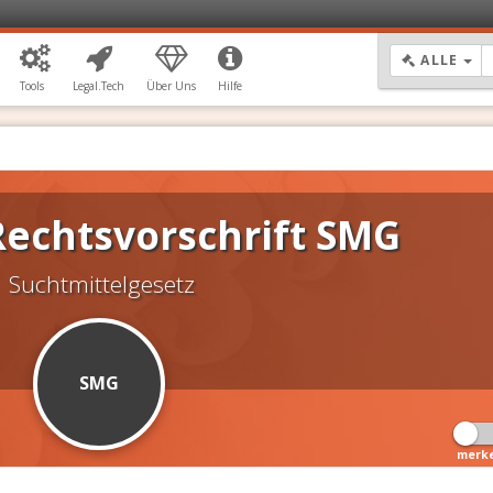
DR
ALLE
Tools
Legal.Tech
Über Uns
Hilfe
echtsvorschrift
SMG
Suchtmittelgesetz
SMG
merk