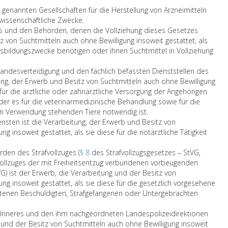
h
r
g
n
n
r
1
genannten Gesellschaften für die Herstellung von Arzneimitteln
2
c
i
a
i
b
d
issenschaftliche Zwecke.
,
h
f
u
s
e
u
und den Behörden, denen die Vollziehung dieses Gesetzes
A
d
t
c
t
t
r
tz von Suchtmitteln auch ohne Bewilligung insoweit gestattet, als
b
a
k
h
e
r
c
usbildungszwecke benötigen oder ihnen Suchtmittel in Vollziehung
s
s
o
M
r
e
h
a
Ü
n
o
s
i
d
ndesverteidigung und den fachlich befassten Dienststellen des
t
b
v
h
o
b
i
ng, der Erwerb und Besitz von Suchtmitteln auch ohne Bewilligung
z
e
e
n
d
e
e
e für die ärztliche oder zahnärztliche Versorgung der Angehörigen
2
r
n
s
e
n
i
r es für die veterinärmedizinische Behandlung sowie für die
u
e
t
t
r
d
m
n Verwendung stehenden Tiere notwendig ist.
n
i
i
r
d
e
P
nsten ist die Verarbeitung, der Erwerb und Besitz von
d
n
o
o
e
n
a
g insoweit gestattet, als sie diese für die notärztliche Tätigkeit
3
k
n
h
r
m
r
,
o
v
u
B
i
a
den des Strafvollzuges (
§ 8
des Strafvollzugsgesetzes – StVG,
d
m
o
n
u
t
g
Vollzuges der mit Freiheitsentzug verbundenen vorbeugenden
i
m
m
d
n
e
r
) ist der Erwerb, die Verarbeitung und der Besitz von
e
e
3
d
d
i
a
ng insoweit gestattet, als sie diese für die gesetzlich vorgesehene
n
n
0
i
e
n
p
ltenen Beschuldigten, Strafgefangenen oder Untergebrachten
i
d
.
e
s
e
h
c
e
C
m
r
6
Inneres und den ihm nachgeordneten Landespolizeidirektionen
h
r
M
a
i
B
a
g und der Besitz von Suchtmitteln auch ohne Bewilligung insoweit
t