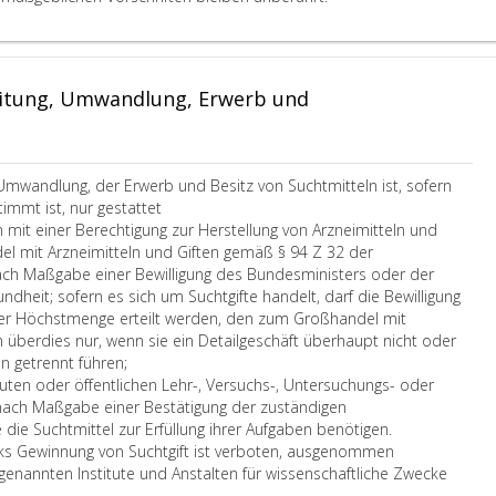
i
u
u
i
n
t
c
n
e
d
V
h
d
d
e
e
t
Z
u
s
r
eitung, Umwandlung, Erwerb und
g
u
r
g
o
i
b
c
e
r
f
e
h
s
d
t
r
d
e
n
Umwandlung, der Erwerb und Besitz von Suchtmitteln ist, sofern
e
e
i
t
u
immt ist, nur gestattet
g
i
e
z
n
it einer Berechtigung zur Herstellung von Arzneimitteln und
e
t
E
e
g
l mit Arzneimitteln und Giften gemäß § 94 Z 32 der
m
u
i
s
d
h Maßgabe einer Bewilligung des Bundesministers oder der
ä
n
n
u
e
ndheit; sofern es sich um Suchtgifte handelt, darf die Bewilligung
ß
g
z
n
s
ner Höchstmenge erteilt werden, den zum Großhandel mit
P
e
i
t
B
n überdies nur, wenn sie ein Detailgeschäft überhaupt nicht oder
a
n
g
e
u
d
 getrennt führen;
r
,
e
r
n
e
tuten oder öffentlichen Lehr-, Versuchs-, Untersuchungs- oder
a
d
S
l
d
n
nach Maßgabe einer Bestätigung der zuständigen
g
i
u
i
e
G
 die Suchtmittel zur Erfüllung ihrer Aufgaben benötigen.
r
e
c
e
s
e
ks Gewinnung von Suchtgift ist verboten, ausgenommen
a
d
h
g
m
w
 genannten Institute und Anstalten für wissenschaftliche Zwecke
p
u
t
e
i
e