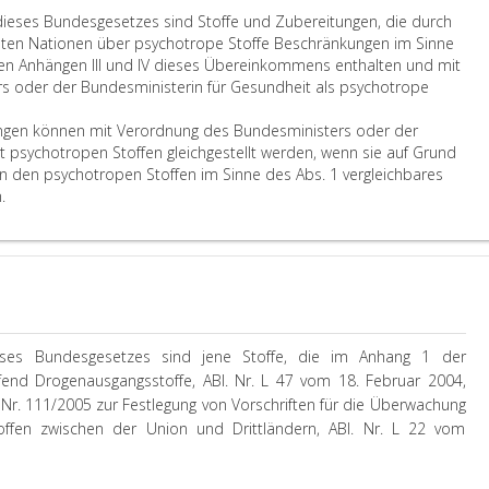
i
s
g
dieses Bundesgesetzes sind Stoffe und Zubereitungen, die durch
m
e
a
en Nationen über psychotrope Stoffe Beschränkungen im Sinne
S
s
b
den Anhängen III und IV dieses Übereinkommens enthalten und mit
i
B
e
s oder der Bundesministerin für Gesundheit als psychotrope
n
u
d
n
n
e
ungen können mit Verordnung des Bundesministers oder der
e
d
r
 psychotropen Stoffen gleichgestellt werden, wenn sie auf Grund
d
e
E
in den psychotropen Stoffen im Sinne des Abs. 1 vergleichbares
i
s
i
W
.
e
g
n
e
s
e
z
i
e
s
i
t
s
e
g
e
B
t
e
r
u
z
n
e
n
e
S
S
eses Bundesgesetzes sind jene Stoffe, die im Anhang 1 der
d
s
u
t
fend Drogenausgangsstoffe, ABl. Nr. L 47 vom 18. Februar 2004,
e
s
c
o
Nr. 111/2005 zur Festlegung von Vorschriften für die Überwachung
s
i
h
f
ffen zwischen der Union und Drittländern, ABl. Nr. L 22 vom
g
n
t
f
e
d
g
e
s
S
i
u