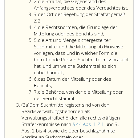
2
Ziffer
hat
2.
die Straftat, die Gegenstand des
b,,
2
in
Anfangsverdachtes oder des Verdachtes ist,
Paragraph
Ziffer
der
3.
der Ort der Begehung der Straftat gemäß
14,
3
der
vom
Z 2,
Absatz
Ziffer
Ort
Bundesminister
4.
die Rechtsnormen, die Grundlage der
2,)
4
der
oder
Mitteilung oder des Berichts sind,
sind
Ziffer
Begehung
von
5.
die Art und Menge sichergestellter
elektronisch
5
der
der
Suchtmittel und die Mitteilung ob Hinweise
im
Straftat
Bundesministerin
vorliegen, dass und in welcher Form die
Wege
gemäß
für
betreffende Person Suchtmittel missbraucht
des
Ziffer
Gesundheit
hat, und um welche Suchtmittel es sich
Bundesministeriums
2,,
im
dabei handelt,
für
Ziffer
Einvernehmen
6.
das Datum der Mitteilung oder des
Inneres
6
mit
Berichts,
zu
Ziffer
dem
7.
die Behörde, von der die Mitteilung oder
erstatten,
7
Bundesminister
der Bericht stammt.
Absatz
das
oder
(2a)
Dem Suchtmittelregister sind von den
2
sie
der
Bezirksverwaltungsbehörden als
a
unverzüglich
Bundesministerin
Verwaltungsstrafbehörden alle rechtskräftigen
an
für
Straferkenntnisse nach
§ 44 Abs. 1 Z 1
und 3,
das
Inneres
Abs. 2 bis 4 sowie die über beschlagnahmte
Suchtmittelregister
vorgegebenen
Vorräte an Suchtmitteln oder