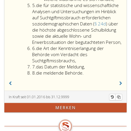
Ziffer
betreffenden
die
der
5.
die für statistische und wissenschaftliche
5
Person
begutac
vom
Analysen und Untersuchungen im Hinblick
nach
Person
Bunde
auf Suchtgiftmissbrauch erforderlichen
den
sich
oder
soziodemographischen Daten (
§ 24d
) über
Umständen
bereits
von
die höchste abgeschlossene Schulbildung
möglich
einer
der
sowie die aktuelle Wohn- und
und
gesundh
Bunde
die
Erwerbssituation der begutachteten Person,
Ziffer
zumutbar
Maßnah
für
für
6.
die Art der Kenntniserlangung der
6
und
gemäß
Gesu
stati
Behörde vom Verdacht des
nicht
Paragra
vorg
und
Suchtgiftmissbrauchs,
Ziffer
offenbar
11,
Form
wiss
7.
das Datum der Meldung,
7
Ziffer
aussichtslos
Absatz
zu
Anal
8.
die meldende Behörde.
8
ist
2,
erfol
und
oder
unterzie
und
Unte
sind,
und
zu
im
und
gegebene
entha
Hinbl
In Kraft seit 01.01.2016 bis 31.12.9999
gegebenenfalls
um
auf
MERKEN
um
welche
Such
welche
Maßnah
erfo
Maßnahme
es
sozi
oder
sich
Date