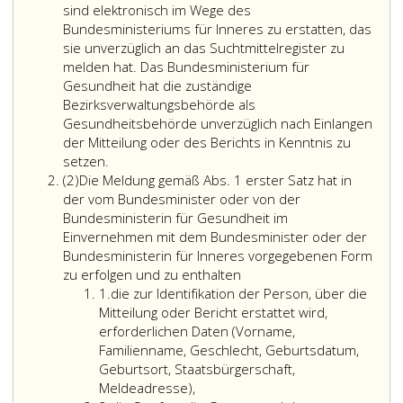
sind elektronisch im Wege des
Bundesministeriums für Inneres zu erstatten, das
sie unverzüglich an das Suchtmittelregister zu
melden hat. Das Bundesministerium für
Gesundheit hat die zuständige
Bezirksverwaltungsbehörde als
Gesundheitsbehörde unverzüglich nach Einlangen
der Mitteilung oder des Berichts in Kenntnis zu
Mitteilungen
setzen.
Absatz
und
(2)
Die Meldung gemäß Abs. 1 erster Satz hat in
2
Berichte
der vom Bundesminister oder von der
der
Bundesministerin für Gesundheit im
Kriminalpolizei
Einvernehmen mit dem Bundesminister oder der
an
Bundesministerin für Inneres vorgegebenen Form
die
Die
zu erfolgen und zu enthalten
Bezirksverwaltungsbehörden
Ziffer
Meldung
1.
die zur Identifikation der Person, über die
als
eins
gemäß
Mitteilung oder Bericht erstattet wird,
Gesundheitsbehörden
Absatz
erforderlichen Daten (Vorname,
(Paragraph
eins,
Familienname, Geschlecht, Geburtsdatum,
13,
erster
Geburtsort, Staatsbürgerschaft,
Absatz
Satz
Meldeadresse),