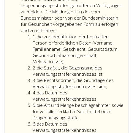
zu
Form
Drogenausgangsstoffen getroffenen Verfügungen
melden
zu
zu melden. Die Meldung hat in der vom
hat.
erfolgen
Bundesminister oder von der Bundesministerin
Das
und
für Gesundheit vorgegebenen Form zu erfolgen
Bundesministerium
Dem
zu
und zu enthalten
für
Ziffer
Suchtmittelregister
enthalten
1.
die zur Identifikation der bestraften
Gesundheit
eins
sind
Person erforderlichen Daten (Vorname,
hat
von
Familienname, Geschlecht, Geburtsdatum,
die
den
Geburtsort, Staatsbürgerschaft,
zuständige
Bezirksverwaltungsbehörden
Meldeadresse),
Bezirksverwaltungsbehörde
Ziffer
als
2.
die Straftat, die Gegenstand des
als
2
Verwaltungsstrafbehörden
Verwaltungsstraferkenntnisses ist,
Gesundheitsbehörde
Ziffer
alle
3.
die Rechtsnormen, die Grundlage des
unverzüglich
3
rechtskräftigen
Verwaltungsstraferkenntnisses sind,
nach
Ziffer
Straferkenntnisse
4.
das Datum des
Einlangen
4
nach
Verwaltungsstraferkenntnisses,
der
Ziffer
Paragraph
5.
die Art und Menge beschlagnahmter sowie
Mitteilung
5
44,
für verfallen erklärter Suchtmittel oder
oder
Absatz
Drogenausgangsstoffe,
des
Ziffer
eins,
6.
das Datum des
Berichts
6
Ziffer
Verwaltungsstraferkenntnisses,