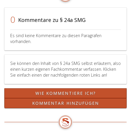
Maßnahmen
handelt,
(Par
es
24
sich
d,)
0
Kommentare zu § 24a SMG
handelt,
über
die
höch
Es sind keine Kommentare zu diesen Paragrafen
abge
vorhanden.
Schu
sowi
die
Sie können den Inhalt von § 24a SMG selbst erläutern, also
aktue
einen kurzen eigenen Fachkommentar verfassen. Klicken
Woh
Sie einfach einen der nachfolgenden roten Links an!
und
Erwe
der
WIE KOMMENTIERE ICH?
begu
Pers
KOMMENTAR HINZUFÜGEN