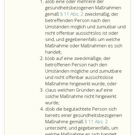
4
Litera
Meldung
dere
a)
ob eine oder mehrere der
a
hat
Begut
gesundheitsbezogenen Maßnahmen
in
gemä
gemäß
§ 11 Abs. 2
zweckmäßig, der
der
Parag
betreffenden Person nach den
vom
12,
Umständen möglich und zumutbar und
Bundesminister
oder
nicht offenbar aussichtslos ist oder
oder
Parag
sind, und gegebenenfalls um welche
von
35,
Maßnahme oder Maßnahmen es sich
der
ob
Absat
handelt,
Litera
Bundesministerin
eine
3,
b)
ob auf eine zweckmäßige, der
b
für
oder
Ziffer
betroffenen Person nach den
Gesundheit
mehrere
2,
Umständen mögliche und zumutbare
vorgegebenen
der
erge
und nicht offenbar aussichtslose
Form
gesundheitsbezogenen
hat,
Maßnahme hingewirkt wurde, oder
Litera
zu
Maßnahmen
dass
c)
aus welchen Gründen auf eine
c
erfolgen
gemäß
sie
solche Maßnahme nicht hingewirkt
und
Paragraph
Sucht
wurde,
Litera
zu
11,
miss
d)
ob die begutachtete Person sich
d
enthalten
Absatz
Die
bereits einer gesundheitsbezogenen
2,
Meld
Maßnahme gemäß
§ 11 Abs. 2
zweckmäßig,
hat
unterzieht, und gegebenenfalls, um
der
ob
in
welche Maßnahme es sich handelt,