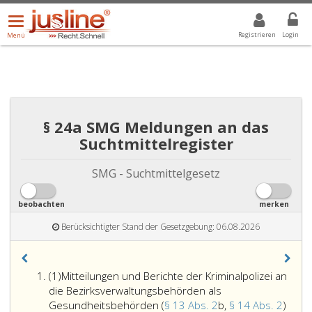
Menü
DROPDOWN: GEWÄHLTER WERT IST ALLE
ALLE
öffnen/schließen
Registrieren
Login
Menü
§ 24a SMG Meldungen an das
Suchtmittelregister
SMG - Suchtmittelgesetz
beobachten
merken
Berücksichtigter Stand der Gesetzgebung: 06.08.2026
Absatz
(1)
Mitteilungen und Berichte der Kriminalpolizei an
eins
die Bezirksverwaltungsbehörden als
Gesundheitsbehörden (
§ 13 Abs. 2
b,
§ 14 Abs. 2
)