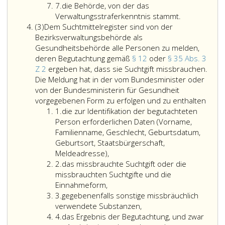
in
Ziffer
eins
7.
die Behörde, von der das
Kenntnis
7
und
Verwaltungsstraferkenntnis stammt.
Absatz
zu
3,
(3)
Dem Suchtmittelregister sind von der
3
setzen.
Absatz
Bezirksverwaltungsbehörde als
2
Gesundheitsbehörde alle Personen zu melden,
bis
deren Begutachtung gemäß
§ 12
oder
§ 35 Abs. 3
4
Z 2
ergeben hat, dass sie Suchtgift missbrauchen.
sowie
Die Meldung hat in der vom Bundesminister oder
die
von der Bundesministerin für Gesundheit
über
Dem
vorgegebenen Form zu erfolgen und zu enthalten
Ziffer
beschlagnahmte
Sucht
1.
die zur Identifikation der begutachteten
eins
Vorräte
sind
Person erforderlichen Daten (Vorname,
an
von
Familienname, Geschlecht, Geburtsdatum,
Suchtmitteln
der
Geburtsort, Staatsbürgerschaft,
oder
Bezir
Meldeadresse),
Ziffer
Drogenausgangsstoffen
als
2.
das missbrauchte Suchtgift oder die
2
getroffenen
Gesu
missbrauchten Suchtgifte und die
Verfügungen
alle
Einnahmeform,
Ziffer
zu
Pers
3.
gegebenenfalls sonstige missbräuchlich
3
melden.
zu
verwendete Substanzen,
Ziffer
Die
meld
4.
das Ergebnis der Begutachtung, und zwar