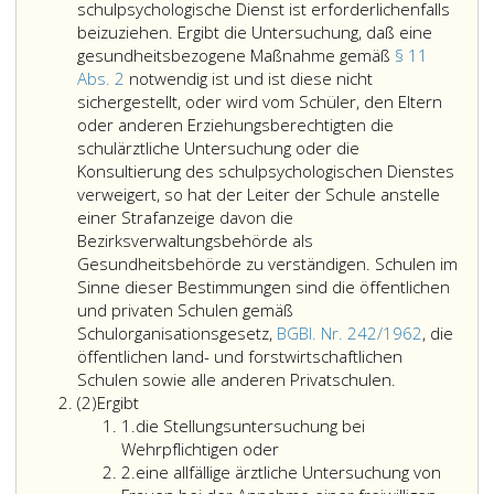
schulpsychologische Dienst ist erforderlichenfalls
beizuziehen. Ergibt die Untersuchung, daß eine
gesundheitsbezogene Maßnahme gemäß
§ 11
Abs. 2
notwendig ist und ist diese nicht
sichergestellt, oder wird vom Schüler, den Eltern
oder anderen Erziehungsberechtigten die
schulärztliche Untersuchung oder die
Konsultierung des schulpsychologischen Dienstes
verweigert, so hat der Leiter der Schule anstelle
einer Strafanzeige davon die
Bezirksverwaltungsbehörde als
Gesundheitsbehörde zu verständigen. Schulen im
Sinne dieser Bestimmungen sind die öffentlichen
und privaten Schulen gemäß
Schulorganisationsgesetz,
BGBl. Nr. 242/1962
, die
öffentlichen land- und forstwirtschaftlichen
Ist
Schulen sowie alle anderen Privatschulen.
Absatz
auf
(2)
Ergibt
2
Ziffer
Grund
1.
die Stellungsuntersuchung bei
eins
bestimmter
Wehrpflichtigen oder
Ziffer
Tatsachen
2.
eine allfällige ärztliche Untersuchung von