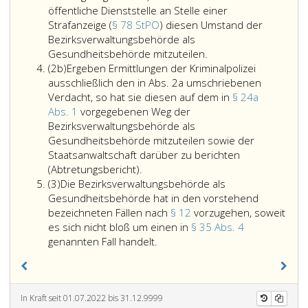
beizuziehen.
öffentliche Dienststelle an Stelle einer
Ergibt
Strafanzeige (
§ 78 StPO
) diesen Umstand der
die
Bezirksverwaltungsbehörde als
Wird
Untersuchun
Gesundheitsbehörde mitzuteilen.
Absatz
einer
daß
(2b)
Ergeben Ermittlungen der Kriminalpolizei
2
Behörde
eine
ausschließlich den in Abs. 2a umschriebenen
b
oder
gesundheits
Verdacht, so hat sie diesen auf dem in
§ 24a
öffentlichen
Maßnahme
Abs. 1
vorgegebenen Weg der
Dienststelle
gemäß
Bezirksverwaltungsbehörde als
der
Paragraph
Gesundheitsbehörde mitzuteilen sowie der
Anfangsverdacht
11,
Staatsanwaltschaft darüber zu berichten
Ergeben
(Paragraph
Absatz
(Abtretungsbericht).
Absatz
Ermittlungen
eins,
2,
(3)
Die Bezirksverwaltungsbehörde als
3
der
Absatz
notwendig
Gesundheitsbehörde hat in den vorstehend
Kriminalpolizei
3,
ist
bezeichneten Fällen nach
§ 12
vorzugehen, soweit
ausschließlich
der
und
es sich nicht bloß um einen in
§ 35 Abs. 4
den
Die
Strafprozessordnun
ist
genannten Fall handelt.
in
Bezirksverwaltungsbehörde
–
diese
Absatz
als
StPO,
nicht
2
Gesundheitsbehörde
Bundesgesetzblatt
sichergestellt
a,
hat
Nr. 631
oder
In Kraft seit 01.07.2022 bis 31.12.9999