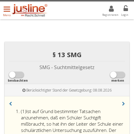
Menü
DROPDOWN: GEWÄHLTER WERT IST ALLE
ALLE
öffnen/schließen
Registrieren
Login
Menü
§ 13 SMG
SMG - Suchtmittelgesetz
beobachten
merken
Berücksichtigter Stand der Gesetzgebung: 08.08.2026
Absatz
(1)
Ist auf Grund bestimmter Tatsachen
eins
anzunehmen, daß ein Schüler Suchtgift
mißbraucht, so hat ihn der Leiter der Schule einer
schulärztlichen Untersuchung zuzuführen. Der