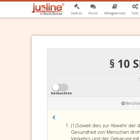
Gesetze
Forum
Abfrageservices
Tools
§ 10
beobachten
Berücksi
Absatz
(1)
Soweit dies zur Abwehr der d
eins
Gesundheit von Menschen dro
Verkehrs und der Gebarung mit 