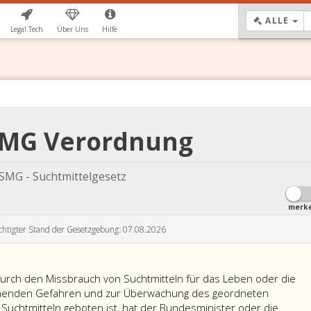
DR
ALLE
Legal.Tech
Über Uns
Hilfe
 SMG Verordnung
SMG - Suchtmittelgesetz
merk
chtigter Stand der Gesetzgebung: 07.08.2026
urch den Missbrauch von Suchtmitteln für das Leben oder die
henden Gefahren und zur Überwachung des geordneten
Suchtmitteln geboten ist, hat der Bundesminister oder die