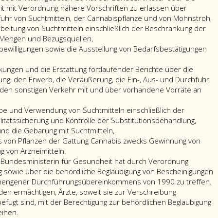
t mit Verordnung nähere Vorschriften zu erlassen über
hfuhr von Suchtmitteln, der Cannabispflanze und von Mohnstroh,
beitung von Suchtmitteln einschließlich der Beschränkung der
 Mengen und Bezugsquellen,
sbewilligungen sowie die Ausstellung von Bedarfsbestätigungen
ungen und die Erstattung fortlaufender Berichte über die
ung, den Erwerb, die Veräußerung, die Ein-, Aus- und Durchfuhr
 den sonstigen Verkehr mit und über vorhandene Vorräte an
be und Verwendung von Suchtmitteln einschließlich der
tätssicherung und Kontrolle der Substitutionsbehandlung,
nd die Gebarung mit Suchtmitteln,
us von Pflanzen der Gattung Cannabis zwecks Gewinnung von
ng von Arzneimitteln.
 Bundesministerin für Gesundheit hat durch Verordnung
g sowie über die behördliche Beglaubigung von Bescheinigungen
Schengener Durchführungsübereinkommens von 1990 zu treffen.
en ermächtigen, Ärzte, soweit sie zur Verschreibung
 befugt sind, mit der Berechtigung zur behördlichen Beglaubigung
eihen.