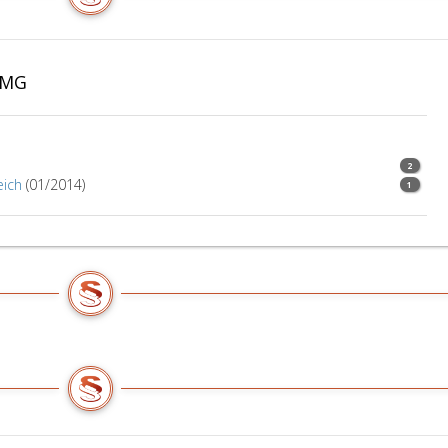
SMG
2
eich
(01/2014)
1