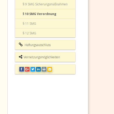
§ 9 SMG Sicherungsmaßnahmen
§ 10 SMG Verordnung
§ 11 SMG
§ 12 SMG
§ 13 SMG
Haftungsausschluss
§ 14 SMG
Vernetzungsmöglichkeiten
§ 15 SMG
§ 16 SMG
§ 17 SMG Vorkehrungen der
Wirtschaftsbeteiligten
§ 18 SMG Auskunfterteilung durch
Wirtschaftsbeteiligte
§ 19 SMG Überwachung