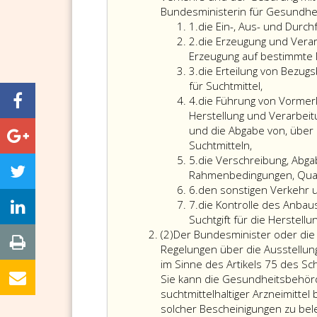
Bundesministerin für Gesundhei
Ziffer
1.
die Ein-, Aus- und Durc
eins
Ziffer
2.
die Erzeugung und Verar
2
Erzeugung auf bestimmte
Ziffer
3.
die Erteilung von Bezug
3
für Suchtmittel,
Ziffer
4.
die Führung von Vormerk
4
Herstellung und Verarbeit
und die Abgabe von, über
Suchtmitteln,
Ziffer
5.
die Verschreibung, Abga
5
Rahmenbedingungen, Quali
Ziffer
6.
den sonstigen Verkehr u
6
Ziffer
7.
die Kontrolle des Anba
7
Suchtgift für die Herstellu
Absatz
(2)
Der Bundesminister oder die
2
Regelungen über die Ausstellun
im Sinne des Artikels 75 des 
Sie kann die Gesundheitsbehörd
suchtmittelhaltiger Arzneimittel
solcher Bescheinigungen zu bel