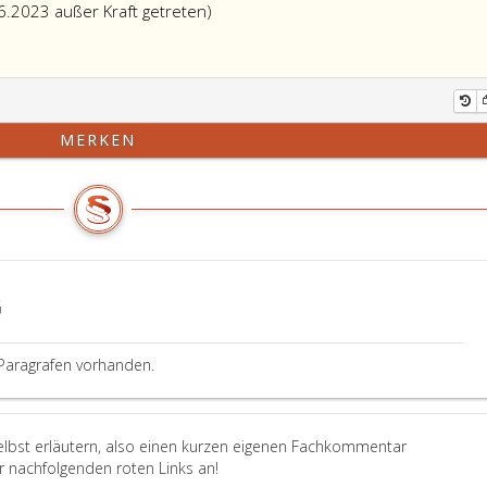
Anmerkung,
.6.2023 außer Kraft getreten)
Absatz
3,
mit
Ablauf
des
MERKEN
30.6.2023
außer
Kraft
getreten)
G
Paragrafen vorhanden.
elbst erläutern, also einen kurzen eigenen Fachkommentar
er nachfolgenden roten Links an!