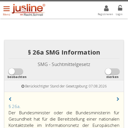
Menü
DROPDOWN: GEWÄHLTER WERT IST ALLE
ALLE
öffnen/schließen
Registrieren
Login
Menü
§ 26a SMG Information
SMG - Suchtmittelgesetz
beobachten
merken
Berücksichtigter Stand der Gesetzgebung: 07.08.2026
Paragraph
§ 26a
.
26
Der Bundesminister oder die Bundesministerin für
a,
Gesundheit hat für die Bereitstellung einer nationalen
Kontaktstelle im Informationsnetz der Europäischen