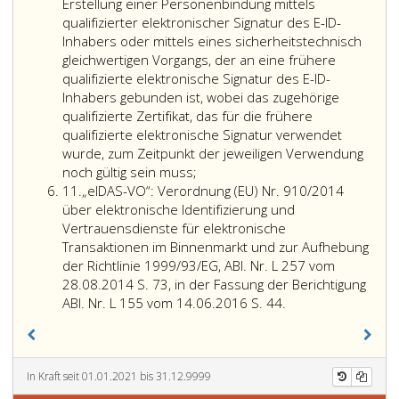
10
(E-
Ableitung
Erstellung einer Personenbindung mittels
a
ID)“:
von
qualifizierter elektronischer Signatur des E-ID-
eine
bereichsspezifischen
Inhabers oder mittels eines sicherheitstechnisch
logische
Personenkennzeichen
gleichwertigen Vorgangs, der an eine frühere
Einheit,
(bPK)
qualifizierte elektronische Signatur des E-ID-
die
gemäß
Inhabers gebunden ist, wobei das zugehörige
unabhängig
Paragraphen
qualifizierte Zertifikat, das für die frühere
von
9
qualifizierte elektronische Signatur verwendet
ihrer
und
wurde, zum Zeitpunkt der jeweiligen Verwendung
technischen
14
noch gültig sein muss;
Ziffer
Umsetzung
bestimmt
11.
„eIDAS-VO“: Verordnung (EU) Nr. 910/2014
11
eine
ist.
über elektronische Identifizierung und
qualifizierte
Vertrauensdienste für elektronische
elektronische
Transaktionen im Binnenmarkt und zur Aufhebung
Signatur
der Richtlinie 1999/93/EG, ABl. Nr. L 257 vom
(Artikel
28.08.2014 S. 73, in der Fassung der Berichtigung
3,
„eIDAS-
ABl. Nr. L 155 vom 14.06.2016 S. 44.
Ziffer
VO“:
12,
Verordnung
eIDAS-
(EU)
VO)
Nr. 910/2014
In Kraft seit 01.01.2021 bis 31.12.9999
mit
über