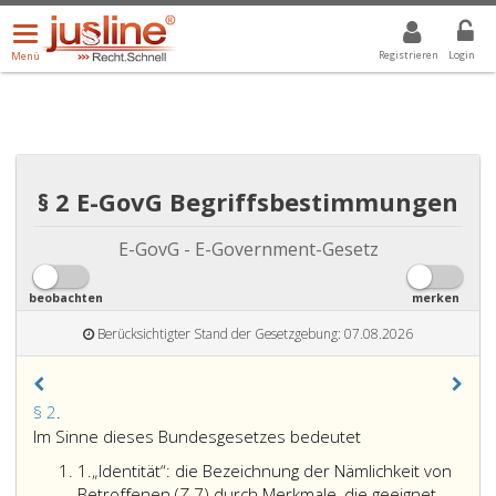
Menü
DROPDOWN: GEWÄHLTER WERT IST ALLE
ALLE
öffnen/schließen
Registrieren
Login
Menü
§ 2 E-GovG Begriffsbestimmungen
E-GovG - E-Government-Gesetz
beobachten
merken
Berücksichtigter Stand der Gesetzgebung: 07.08.2026
Paragraph
§ 2
.
2,
Im Sinne dieses Bundesgesetzes bedeutet
Ziffer
1.
„Identität“: die Bezeichnung der Nämlichkeit von
eins
Betroffenen (Z 7) durch Merkmale, die geeignet