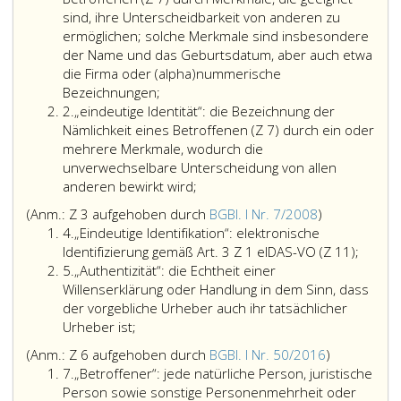
sind, ihre Unterscheidbarkeit von anderen zu
ermöglichen; solche Merkmale sind insbesondere
der Name und das Geburtsdatum, aber auch etwa
die Firma oder (alpha)nummerische
„Identität“:
Bezeichnungen;
Ziffer
die
2.
„eindeutige Identität“: die Bezeichnung der
2
Bezeichnung
Nämlichkeit eines Betroffenen (Z 7) durch ein oder
der
mehrere Merkmale, wodurch die
Nämlichkeit
unverwechselbare Unterscheidung von allen
von
„eindeutige
anderen bewirkt wird;
Betroffenen
Identität“:
Anmerkung,
(Anm.: Z 3 aufgehoben durch
BGBl. I Nr. 7/2008
)
(Ziffer
die
Ziffer
Ziffer
4.
„Eindeutige Identifikation“: elektronische
7,)
Bezeichnung
4
3,
„Einde
Identifizierung gemäß Art. 3 Z 1 eIDAS-VO (Z 11);
durch
der
Ziffer
aufgehoben
Identifi
5.
„Authentizität“: die Echtheit einer
Merkmale,
Nämlichkeit
5
durch
elektr
Willenserklärung oder Handlung in dem Sinn, dass
die
eines
Bundesgeset
Identif
der vorgebliche Urheber auch ihr tatsächlicher
geeignet
Betroffenen
Teil
gemäß
Urheber ist;
sind,
(Ziffer
eins,
Artikel
Anmerkung
(Anm.: Z 6
aufgehoben durch
ihre
7,)
BGBl. I Nr. 50/2016
)
Nr. 7
3,
Ziffer
Ziffer
7.
„Betroffener“: jede natürliche Person, juristische
Unterscheidbarkeit
durch
aus
Ziffer
7
6,
Person sowie sonstige Personenmehrheit oder
von
ein