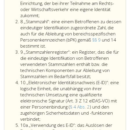
2008,)
eins,
aufgehobe
Einrichtung, der bei ihrer Teilnahme am Rechts-
anderen
oder
eIDAS-
durch
oder Wirtschaftsverkehr eine eigene Identität
zu
mehrere
VO
Bundesgese
zukommt;
ermöglichen;
Merkmale,
(Ziffer
Ziffer
Teil
8.
„Stammzahl“: eine einem Betroffenen zu dessen
solche
wodurch
11,);
8
eins,
eindeutiger Identifikation zugeordnete Zahl, die
Merkmale
die
Nr. 50
auch für die Ableitung von bereichsspezifischen
sind
unverwechselbare
aus
Personenkennzeichen (bPK) gemäß
insbesondere
Unterscheidung
§§ 9
und 14
„Stammzahl“:
2016,)
bestimmt ist.
der
von
Ziffer
eine
9.
„Stammzahlenregister“: ein Register, das die für
Name
allen
9
einem
die eindeutige Identifikation von Betroffenen
und
anderen
Betroffenen
verwendeten Stammzahlen enthält bzw. die
das
bewirkt
zu
technischen Komponenten zur Ableitung von
Geburtsdatum,
wird;
dessen
Stammzahlen im Bedarfsfall besitzt;
aber
Ziffer
eindeutiger
10.
„Elektronischer Identitätsnachweis (E-ID)“: eine
auch
10
Identifikation
logische Einheit, die unabhängig von ihrer
etwa
zugeordnete
technischen Umsetzung eine qualifizierte
die
Zahl,
elektronische Signatur (Art. 3 Z 12 eIDAS-VO) mit
Firma
die
einer Personenbindung (
oder
§ 4 Abs. 2
) und den
auch
zugehörigen Sicherheitsdaten und -funktionen
(alpha)nummerische
„Elektronischer
für
verbindet;
Bezeichnungen;
Ziffer
Identitätsnachweis
die
10a.
„Verwendung des E-ID“: das Auslösen der