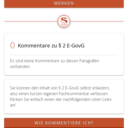
MERKEN
einer
elektronische
Personenbindung
Identifizierung
(Paragraph
und
4,
Vertrauensdienst
Absatz
für
2,)
elektronische
und
Transaktionen
0
Kommentare zu § 2 E-GovG
den
im
zugehörigen
Binnenmarkt
Sicherheitsdaten
und
Es sind keine Kommentare zu diesen Paragrafen
und
zur
vorhanden.
-
Aufhebung
funktionen
der
verbindet;
Richtlinie
Sie können den Inhalt von § 2 E-GovG selbst erläutern,
1999/93/EG,
also einen kurzen eigenen Fachkommentar verfassen.
ABl.
Klicken Sie einfach einen der nachfolgenden roten Links
Nr. L 257
an!
vom
28.08.2014
Sitzung 73,
WIE KOMMENTIERE ICH?
in