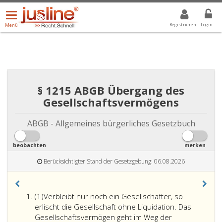
Menü
DROPDOWN: GEWÄHLTER WERT IST ALLE
ALLE
öffnen/schließen
Registrieren
Login
Menü
§ 1215 ABGB Übergang des
Gesellschaftsvermögens
ABGB - Allgemeines bürgerliches Gesetzbuch
beobachten
merken
Berücksichtigter Stand der Gesetzgebung: 06.08.2026
Absatz
(1)
Verbleibt nur noch ein Gesellschafter, so
eins
erlischt die Gesellschaft ohne Liquidation. Das
Gesellschaftsvermögen geht im Weg der