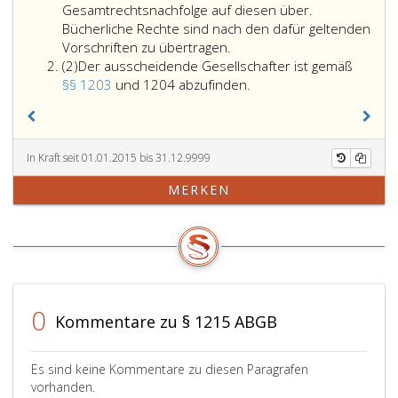
Gesamtrechtsnachfolge auf diesen über.
Bücherliche Rechte sind nach den dafür geltenden
Vorschriften zu übertragen.
Absatz
(2)
Der ausscheidende Gesellschafter ist gemäß
2
Der
§§ 1203
und 1204 abzufinden.
ausscheidende
Gesellschafter
ist
gemäß
In Kraft seit 01.01.2015 bis 31.12.9999
Paragraphen
MERKEN
1203
und
1204
abzufinden.
0
Kommentare zu § 1215 ABGB
Es sind keine Kommentare zu diesen Paragrafen
vorhanden.