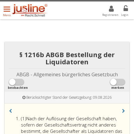
Menü
DROPDOWN: GEWÄHLTER WERT IST ALLE
ALLE
öffnen/schließen
Registrieren
Login
Menü
§ 1216b ABGB Bestellung der
Liquidatoren
ABGB - Allgemeines bürgerliches Gesetzbuch
beobachten
merken
Berücksichtigter Stand der Gesetzgebung: 09.08.2026
Absatz
(1)
Nach der Auflösung der Gesellschaft haben,
eins
sofern der Gesellschaftsvertrag nicht anderes
bestimmt, die Gesellschafter als Liquidatoren das