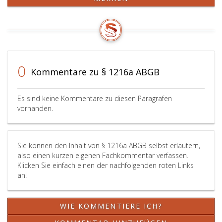
eine
andere
Art
der
Auseinandersetzung
vereinbaren.
Ist
0
Kommentare zu § 1216a ABGB
die
Gesellschaft
durch
Es sind keine Kommentare zu diesen Paragrafen
Kündigung
vorhanden.
nach
Paragraph
339,
Sie können den Inhalt von § 1216a ABGB selbst erläutern,
Absatz
also einen kurzen eigenen Fachkommentar verfassen.
eins,
Klicken Sie einfach einen der nachfolgenden roten Links
EO
an!
oder
durch
die
WIE KOMMENTIERE ICH?
Eröffnung
des