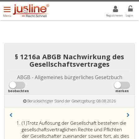
Menü
DROPDOWN: GEWÄHLTER WERT IST ALLE
ALLE
öffnen/schließen
Registrieren
Login
Menü
§ 1216a ABGB Nachwirkung des
Gesellschaftsvertrages
ABGB - Allgemeines bürgerliches Gesetzbuch
beobachten
merken
Berücksichtigter Stand der Gesetzgebung: 08.08.2026
Absatz
(1)
Trotz Auflösung der Gesellschaft bestehen die
eins
gesellschaftsvertraglichen Rechte und Pflichten
der Gesellschafter zueinander soweit fort, als dies