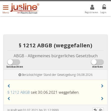
Menü
DROPDOWN: GEWÄHLTER WERT IST ALLE
ALLE
öffnen/schließen
Registrieren
Login
Menü
§ 1212 ABGB (weggefallen)
ABGB - Allgemeines bürgerliches Gesetzbuch
beobachten
merken
Berücksichtigter Stand der Gesetzgebung: 06.08.2026
§ 1212 ABGB
seit 30.06.2021 weggefallen.
In Kraft seit 01.07.2021 bis 31.12.9999