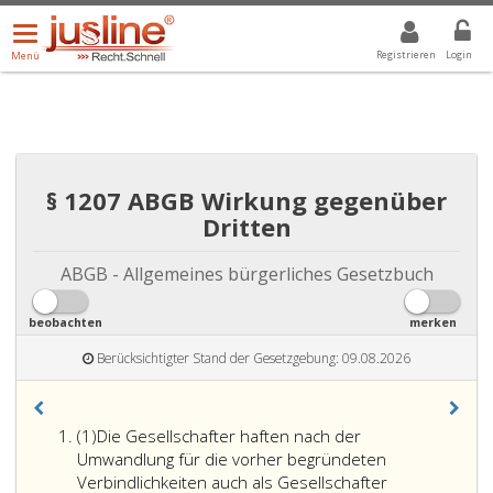
Menü
DROPDOWN: GEWÄHLTER WERT IST ALLE
ALLE
öffnen/schließen
Registrieren
Login
Menü
§ 1207 ABGB Wirkung gegenüber
Dritten
ABGB - Allgemeines bürgerliches Gesetzbuch
beobachten
merken
Berücksichtigter Stand der Gesetzgebung: 09.08.2026
Absatz
(1)
Die Gesellschafter haften nach der
eins
Umwandlung für die vorher begründeten
Verbindlichkeiten auch als Gesellschafter