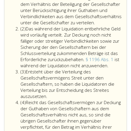
dem Verhältnis der Beteiligung der Gesellschafter
unter Berücksichtigung ihrer Guthaben und
Verbindlichkeiten aus dem Gesellschaftsverhältnis
unter die Gesellschafter zu verteilen.
Absatz
(2)
Das während der Liquidation entbehrliche Geld
2
wird vorläufig verteilt. Zur Deckung noch nicht
fälliger oder streitiger Verbindlichkeiten sowie zur
Sicherung der den Gesellschaftern bei der
Schlussverteilung zukommenden Beträge ist das
Erforderliche zurückzubehalten.
§ 1196 Abs. 1
ist
Das
während der Liquidation nicht anzuwenden.
Absatz
während
(3)
Entsteht über die Verteilung des
3
der
Gesellschaftsvermögens Streit unter den
Liquidation
Gesellschaftern, so haben die Liquidatoren die
entbehrlic
Verteilung bis zur Entscheidung des Streites
Geld
auszusetzen.
Absatz
wird
(4)
Reicht das Gesellschaftsvermögen zur Deckung
4
vorläufig
der Guthaben von Gesellschaftern aus dem
verteilt.
Gesellschaftsverhältnis nicht aus, so sind die
Zur
übrigen Gesellschafter ihnen gegenüber
Deckung
verpflichtet, für den Betrag im Verhältnis ihrer