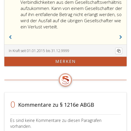
noch
Verbindlichkeiten aus dem Gesellschaftsverhältnis
nicht
aufzukommen. Kann von einem Gesellschafter der
fälliger
auf ihn entfallende Betrag nicht erlangt werden, so
oder
wird der Ausfall auf die übrigen Gesellschafter wie
streitiger
ein Verlust verteilt.
Verbindlich
sowie
zur
Sicherung
In Kraft seit 01.01.2015 bis 31.12.9999
der
MERKEN
den
Gesellscha
bei
der
Schlussvert
zukommen
Beträge
0
Kommentare zu § 1216e ABGB
ist
das
Erforderlic
Es sind keine Kommentare zu diesen Paragrafen
zurückzube
vorhanden.
Paragraph