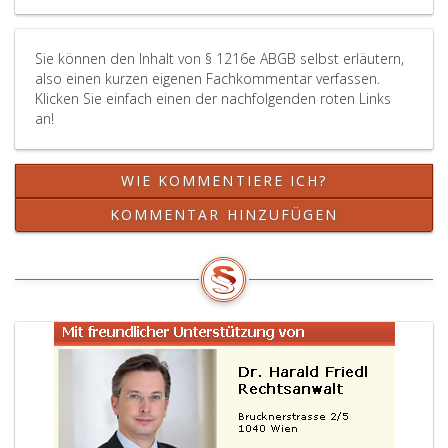
1196,
Absatz
Sie können den Inhalt von § 1216e ABGB selbst erläutern,
eins,
also einen kurzen eigenen Fachkommentar verfassen.
ist
Klicken Sie einfach einen der nachfolgenden roten Links
während
an!
der
Liquidation
nicht
WIE KOMMENTIERE ICH?
anzuwende
KOMMENTAR HINZUFÜGEN