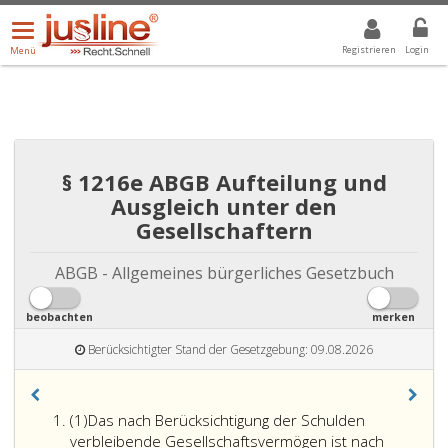
Menü
DROPDOWN: GEWÄHLTER WERT IST ALLE
ALLE
öffnen/schließen
Registrieren
Login
Menü
§ 1216e ABGB Aufteilung und
Ausgleich unter den
Gesellschaftern
ABGB - Allgemeines bürgerliches Gesetzbuch
beobachten
merken
Berücksichtigter Stand der Gesetzgebung: 09.08.2026
Absatz
(1)
Das nach Berücksichtigung der Schulden
eins
verbleibende Gesellschaftsvermögen ist nach