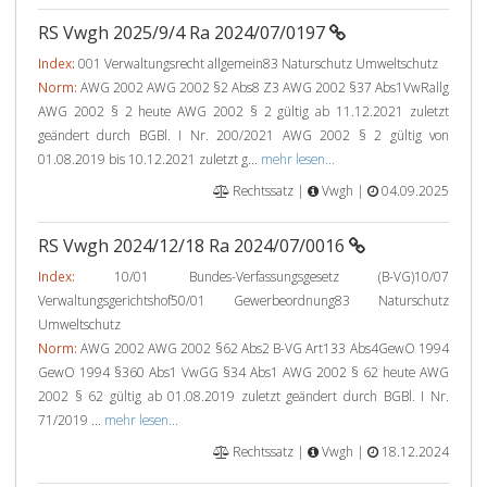
RS Vwgh 2025/9/4 Ra 2024/07/0197
Index:
001 Verwaltungsrecht allgemein83 Naturschutz Umweltschutz
Norm:
AWG 2002 AWG 2002 §2 Abs8 Z3 AWG 2002 §37 Abs1VwRallg
AWG 2002 § 2 heute AWG 2002 § 2 gültig ab 11.12.2021 zuletzt
geändert durch BGBl. I Nr. 200/2021 AWG 2002 § 2 gültig von
01.08.2019 bis 10.12.2021 zuletzt g...
mehr lesen...
Rechtssatz |
Vwgh |
04.09.2025
RS Vwgh 2024/12/18 Ra 2024/07/0016
Index:
10/01 Bundes-Verfassungsgesetz (B-VG)10/07
Verwaltungsgerichtshof50/01 Gewerbeordnung83 Naturschutz
Umweltschutz
Norm:
AWG 2002 AWG 2002 §62 Abs2 B-VG Art133 Abs4GewO 1994
GewO 1994 §360 Abs1 VwGG §34 Abs1 AWG 2002 § 62 heute AWG
2002 § 62 gültig ab 01.08.2019 zuletzt geändert durch BGBl. I Nr.
71/2019 ...
mehr lesen...
Rechtssatz |
Vwgh |
18.12.2024