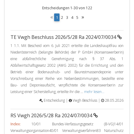
Entscheidungen 1-30 von 122
«
»
(
1
2
3
4
5
c
u
r
TE Vwgh Beschluss 2026/5/28 Ra 2024/07/0034
r
e
1 1.1. Mit Bescheid vom 6. Juli 2021 erteilte die Landeshauptfrau von
n
Niederösterreich (belangte Behörde) der P GmbH (Konsenswerberin)
t
eine abfallrechtliche Genehmigung nach § 37 Abs. 1
)
Abfallwirtschaftsgesetz 2002 (AWG 2002) für die Errichtung und den
Betrieb einer Bodenaushub- und Baurestmassendeponie unter
Vorschreibung einer Reihe von Nebenbestimmungen, bestellte eine
Bau- und Deponieaufsicht, verpflichtete die Konsenswerberin zur
Leistung einer Sicherstellung, erteilte ihr die ...
mehr lesen...
Entscheidung |
Vwgh Beschluss |
28.05.2026
RS Vwgh 2026/5/28 Ra 2024/07/0034
Index:
10/01 Bundes-Verfassungsgesetz (B-VG)14/01
Verwaltungsorganisation40/01 Verwaltungsverfahren83 Naturschutz