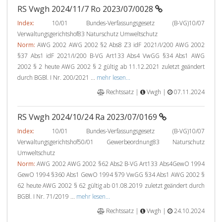
RS Vwgh 2024/11/7 Ro 2023/07/0028
Index:
10/01 Bundes-Verfassungsgesetz (B-VG)10/07
Verwaltungsgerichtshof83 Naturschutz Umweltschutz
Norm:
AWG 2002 AWG 2002 §2 Abs8 Z3 idF 2021/I/200 AWG 2002
§37 Abs1 idF 2021/I/200 B-VG Art133 Abs4 VwGG §34 Abs1 AWG
2002 § 2 heute AWG 2002 § 2 gültig ab 11.12.2021 zuletzt geändert
durch BGBl. I Nr. 200/2021 ...
mehr lesen...
Rechtssatz |
Vwgh |
07.11.2024
RS Vwgh 2024/10/24 Ra 2023/07/0169
Index:
10/01 Bundes-Verfassungsgesetz (B-VG)10/07
Verwaltungsgerichtshof50/01 Gewerbeordnung83 Naturschutz
Umweltschutz
Norm:
AWG 2002 AWG 2002 §62 Abs2 B-VG Art133 Abs4GewO 1994
GewO 1994 §360 Abs1 GewO 1994 §79 VwGG §34 Abs1 AWG 2002 §
62 heute AWG 2002 § 62 gültig ab 01.08.2019 zuletzt geändert durch
BGBl. I Nr. 71/2019 ...
mehr lesen...
Rechtssatz |
Vwgh |
24.10.2024