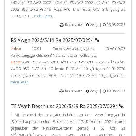
§42 Abs1 Z6 AWG 2002 §42 Abs1 Z8 AWG 2002 §42 Abs1 Z9 AWG
2002 §85 B-VG Art118 Abs2 AVG § 8 heute AVG § 8 gültig ab
01.02.1991 ...
mehr lesen...
Rechtssatz |
Vwgh |
28.05.2026
RS Vwgh 2026/5/19 Ra 2025/07/0294
Index:
10/01 Bundes-Verfassungsgesetz (B-VG)10/07
Verwaltungsgerichtshof83 Naturschutz Umweltschutz
Norm:
AWG 2002 B-VG Art10 Abs1 Z12 B-VG Art102 VwGG §47 Abs5
VwGG §59 B-VG Art. 10 heute B-VG Art. 10 gültig ab 01.01.2020
zuletzt geändert durch BGBl. I Nr. 14/2019 B-VG Art. 10 gültig von 0...
mehr lesen...
Rechtssatz |
Vwgh |
19.05.2026
TE Vwgh Beschluss 2026/5/19 Ra 2025/07/0294
1 Mit Bescheid der belangten Behörde vor dem Verwaltungsgericht
(Bezirkshauptmannschaft Feldkirch) vom 17. Dezember 2024 wurde
gegenüber der Revisionswerberin gemäß § 62 Abs. 2a
Abfallwirtschaftsgesetz 2002 (AWG 2002) angeordnet, den