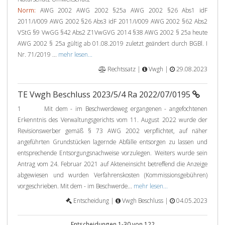
Norm:
AWG 2002 AWG 2002 §25a AWG 2002 §26 Abs1 idF
2011/I/009 AWG 2002 §26 Abs3 idF 2011/I/009 AWG 2002 §62 Abs2
VStG §9 VwGG §42 Abs2 Z1VwGVG 2014 §38 AWG 2002 § 25a heute
AWG 2002 § 25a gültig ab 01.08.2019 zuletzt geändert durch BGBl. I
Nr. 71/2019 ...
mehr lesen...
Rechtssatz |
Vwgh |
29.08.2023
TE Vwgh Beschluss 2023/5/4 Ra 2022/07/0195
1 Mit dem - im Beschwerdeweg ergangenen - angefochtenen
Erkenntnis des Verwaltungsgerichts vom 11. August 2022 wurde der
Revisionswerber gemäß § 73 AWG 2002 verpflichtet, auf näher
angeführten Grundstücken lagernde Abfälle entsorgen zu lassen und
entsprechende Entsorgungsnachweise vorzulegen. Weiters wurde sein
Antrag vom 24. Februar 2021 auf Akteneinsicht betreffend die Anzeige
abgewiesen und wurden Verfahrenskosten (Kommissionsgebühren)
vorgeschrieben. Mit dem - im Beschwerde...
mehr lesen...
Entscheidung |
Vwgh Beschluss |
04.05.2023
Entscheidungen 1-30 von 122