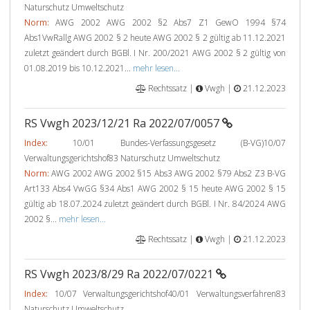
Naturschutz Umweltschutz
Norm:
AWG 2002 AWG 2002 §2 Abs7 Z1 GewO 1994 §74
Abs1VwRallg AWG 2002 § 2 heute AWG 2002 § 2 gültig ab 11.12.2021
zuletzt geändert durch BGBl. I Nr. 200/2021 AWG 2002 § 2 gültig von
01.08.2019 bis 10.12.2021...
mehr lesen...
Rechtssatz |
Vwgh |
21.12.2023
RS Vwgh 2023/12/21 Ra 2022/07/0057
Index:
10/01 Bundes-Verfassungsgesetz (B-VG)10/07
Verwaltungsgerichtshof83 Naturschutz Umweltschutz
Norm:
AWG 2002 AWG 2002 §15 Abs3 AWG 2002 §79 Abs2 Z3 B-VG
Art133 Abs4 VwGG §34 Abs1 AWG 2002 § 15 heute AWG 2002 § 15
gültig ab 18.07.2024 zuletzt geändert durch BGBl. I Nr. 84/2024 AWG
2002 §...
mehr lesen...
Rechtssatz |
Vwgh |
21.12.2023
RS Vwgh 2023/8/29 Ra 2022/07/0221
Index:
10/07 Verwaltungsgerichtshof40/01 Verwaltungsverfahren83
Naturschutz Umweltschutz