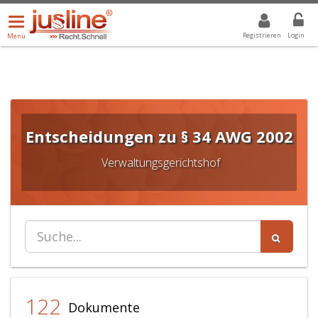
Menü
DROPDOWN: GEWÄHLTER WERT IST ALLE
ALLE
öffnen/schließen
Registrieren
Login
Menü
Entscheidungen zu § 34 AWG 2002
Verwaltungsgerichtshof
122
Dokumente