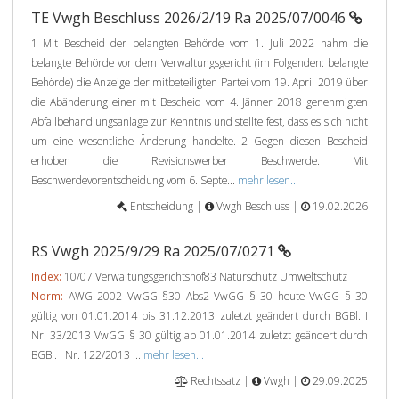
TE Vwgh Beschluss 2026/2/19 Ra 2025/07/0046
1 Mit Bescheid der belangten Behörde vom 1. Juli 2022 nahm die
belangte Behörde vor dem Verwaltungsgericht (im Folgenden: belangte
Behörde) die Anzeige der mitbeteiligten Partei vom 19. April 2019 über
die Abänderung einer mit Bescheid vom 4. Jänner 2018 genehmigten
Abfallbehandlungsanlage zur Kenntnis und stellte fest, dass es sich nicht
um eine wesentliche Änderung handelte. 2 Gegen diesen Bescheid
erhoben die Revisionswerber Beschwerde. Mit
Beschwerdevorentscheidung vom 6. Septe...
mehr lesen...
Entscheidung |
Vwgh Beschluss |
19.02.2026
RS Vwgh 2025/9/29 Ra 2025/07/0271
Index:
10/07 Verwaltungsgerichtshof83 Naturschutz Umweltschutz
Norm:
AWG 2002 VwGG §30 Abs2 VwGG § 30 heute VwGG § 30
gültig von 01.01.2014 bis 31.12.2013 zuletzt geändert durch BGBl. I
Nr. 33/2013 VwGG § 30 gültig ab 01.01.2014 zuletzt geändert durch
BGBl. I Nr. 122/2013 ...
mehr lesen...
Rechtssatz |
Vwgh |
29.09.2025