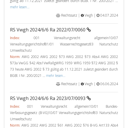
gültig ab 11.12.2021 zuletzt geändert durch BGBl. I Nr. 200/2021 ...
mehr lesen...
Rechtssatz |
Vwgh |
04.07.2024
RS Vwgh 2024/6/6 Ra 2022/07/0060
Index:
001 Verwaltungsrecht allgemein10/07
Verwaltungsgerichtshof81/01 Wasserrechtsgesetz83 Naturschutz
Umweltschutz
Norm:
AWG 2002 AWG 2002 §73 AWG 2002 §73 Abs4 AWG 2002
§73a VwGG §42 Abs1VwRallgWRG 1959 WRG 1959 §72 AWG 2002 §
73 heute AWG 2002 § 73 gültig ab 11.12.2021 zuletzt geändert durch
BGBl. I Nr. 200/2021 ...
mehr lesen...
Rechtssatz |
Vwgh |
06.06.2024
RS Vwgh 2024/6/6 Ra 2023/07/0093
Index:
001 Verwaltungsrecht allgemein10/01 Bundes-
Verfassungsgesetz (B-VG)10/07 Verwaltungsgerichtshof83 Naturschutz
Umweltschutz
Norm:
AWG 2002 AWG 2002 §61 AWG 2002 §76 B-VG Art133 Abs4