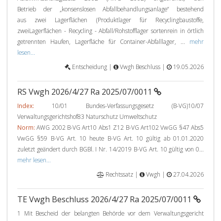
Betrieb der „konsenslosen Abfallbehandlungsanlage“ bestehend
aus zwei Lagerflächen (Produktlager für Recyclingbaustoffe,
zweiLagerflächen - Recycling - Abfall/Rohstofflager sortenrein in örtlich
getrennten Haufen, Lagerfläche für Container-Abfalllager, ...
mehr
lesen...
Entscheidung |
Vwgh Beschluss |
19.05.2026
RS Vwgh 2026/4/27 Ra 2025/07/0011
Index:
10/01 Bundes-Verfassungsgesetz (B-VG)10/07
Verwaltungsgerichtshof83 Naturschutz Umweltschutz
Norm:
AWG 2002 B-VG Art10 Abs1 Z12 B-VG Art102 VwGG §47 Abs5
VwGG §59 B-VG Art. 10 heute B-VG Art. 10 gültig ab 01.01.2020
zuletzt geändert durch BGBl. I Nr. 14/2019 B-VG Art. 10 gültig von 0...
mehr lesen...
Rechtssatz |
Vwgh |
27.04.2026
TE Vwgh Beschluss 2026/4/27 Ra 2025/07/0011
1 Mit Bescheid der belangten Behörde vor dem Verwaltungsgericht