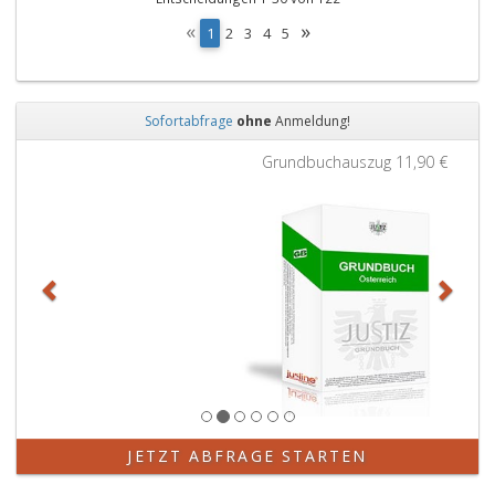
«
»
(
1
2
3
4
5
c
u
r
r
Sofortabfrage
ohne
Anmeldung!
e
Zurück
Weit
n
Grundbuchauszug
11,90 €
t
)
JETZT ABFRAGE STARTEN