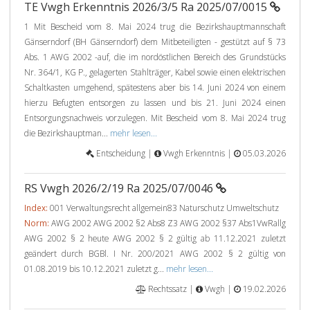
TE Vwgh Erkenntnis 2026/3/5 Ra 2025/07/0015
1 Mit Bescheid vom 8. Mai 2024 trug die Bezirkshauptmannschaft
Gänserndorf (BH Gänserndorf) dem Mitbeteiligten - gestützt auf § 73
Abs. 1 AWG 2002 -auf, die im nordöstlichen Bereich des Grundstücks
Nr. 364/1, KG P., gelagerten Stahlträger, Kabel sowie einen elektrischen
Schaltkasten umgehend, spätestens aber bis 14. Juni 2024 von einem
hierzu Befugten entsorgen zu lassen und bis 21. Juni 2024 einen
Entsorgungsnachweis vorzulegen. Mit Bescheid vom 8. Mai 2024 trug
die Bezirkshauptman...
mehr lesen...
Entscheidung |
Vwgh Erkenntnis |
05.03.2026
RS Vwgh 2026/2/19 Ra 2025/07/0046
Index:
001 Verwaltungsrecht allgemein83 Naturschutz Umweltschutz
Norm:
AWG 2002 AWG 2002 §2 Abs8 Z3 AWG 2002 §37 Abs1VwRallg
AWG 2002 § 2 heute AWG 2002 § 2 gültig ab 11.12.2021 zuletzt
geändert durch BGBl. I Nr. 200/2021 AWG 2002 § 2 gültig von
01.08.2019 bis 10.12.2021 zuletzt g...
mehr lesen...
Rechtssatz |
Vwgh |
19.02.2026