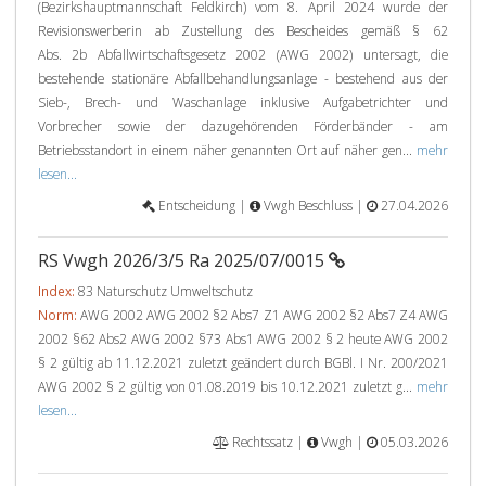
(Bezirkshauptmannschaft Feldkirch) vom 8. April 2024 wurde der
Revisionswerberin ab Zustellung des Bescheides gemäß § 62
Abs. 2b Abfallwirtschaftsgesetz 2002 (AWG 2002) untersagt, die
bestehende stationäre Abfallbehandlungsanlage - bestehend aus der
Sieb-, Brech- und Waschanlage inklusive Aufgabetrichter und
Vorbrecher sowie der dazugehörenden Förderbänder - am
Betriebsstandort in einem näher genannten Ort auf näher gen...
mehr
lesen...
Entscheidung |
Vwgh Beschluss |
27.04.2026
RS Vwgh 2026/3/5 Ra 2025/07/0015
Index:
83 Naturschutz Umweltschutz
Norm:
AWG 2002 AWG 2002 §2 Abs7 Z1 AWG 2002 §2 Abs7 Z4 AWG
2002 §62 Abs2 AWG 2002 §73 Abs1 AWG 2002 § 2 heute AWG 2002
§ 2 gültig ab 11.12.2021 zuletzt geändert durch BGBl. I Nr. 200/2021
AWG 2002 § 2 gültig von 01.08.2019 bis 10.12.2021 zuletzt g...
mehr
lesen...
Rechtssatz |
Vwgh |
05.03.2026