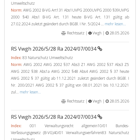
Umweltschutz
Norm:
AWG 2002 B-VG Art131 Abs1UVPG 2000UVPG 2000 §39UVPG
2000 §40 Abs1 B-VG Art. 131 heute B-VG Art. 131 gültig ab
27.02.2024 zuletzt geändert durch BGBl. I Nr. 5/2024 ...
mehr lesen...
Rechtssatz |
Vwgh |
28.05.2026
RS Vwgh 2026/5/28 Ra 2024/07/0034
Index:
83 Naturschutz Umweltschutz
Norm:
AWG 2002 AWG 2002 §37 Abs3 Z1 AWG 2002 §37 Abs3 Z5
AWG 2002 §38 Abs1a AWG 2002 §48 Abs4 AWG 2002 § 37 heute
AWG 2002 § 37 gültig ab 11.12.2021 zuletzt geändert durch BGBl. I
Nr. 200/2021 AWG 2002 § 37 gültig von 08.01.2021 bis 10.12.2021
zul...
mehr lesen...
Rechtssatz |
Vwgh |
28.05.2026
RS Vwgh 2026/5/28 Ra 2024/07/0034
Index:
001 Verwaltungsrecht allgemein10/01 Bundes-
Verfassungsgesetz (B-VG)40/01 Verwaltungsverfahren83 Naturschutz
Umweltschutz