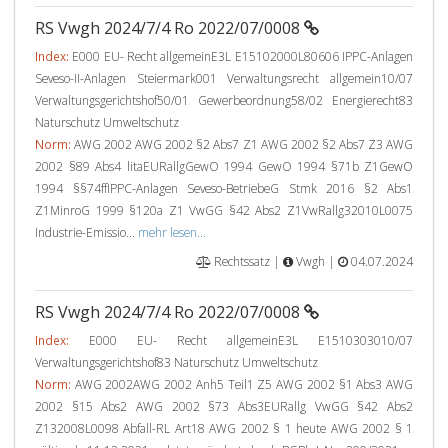
RS Vwgh 2024/7/4 Ro 2022/07/0008
Index:
E000 EU- Recht allgemeinE3L E15102000L80606 IPPC-Anlagen
Seveso-II-Anlagen Steiermark001 Verwaltungsrecht allgemein10/07
Verwaltungsgerichtshof50/01 Gewerbeordnung58/02 Energierecht83
Naturschutz Umweltschutz
Norm:
AWG 2002 AWG 2002 §2 Abs7 Z1 AWG 2002 §2 Abs7 Z3 AWG
2002 §89 Abs4 litaEURallgGewO 1994 GewO 1994 §71b Z1GewO
1994 §§74ffIPPC-Anlagen Seveso-BetriebeG Stmk 2016 §2 Abs1
Z1MinroG 1999 §120a Z1 VwGG §42 Abs2 Z1VwRallg32010L0075
Industrie-Emissio...
mehr lesen...
Rechtssatz |
Vwgh |
04.07.2024
RS Vwgh 2024/7/4 Ro 2022/07/0008
Index:
E000 EU- Recht allgemeinE3L E1510303010/07
Verwaltungsgerichtshof83 Naturschutz Umweltschutz
Norm:
AWG 2002AWG 2002 Anh5 Teil1 Z5 AWG 2002 §1 Abs3 AWG
2002 §15 Abs2 AWG 2002 §73 Abs3EURallg VwGG §42 Abs2
Z132008L0098 Abfall-RL Art18 AWG 2002 § 1 heute AWG 2002 § 1