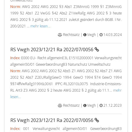
Umweltschutz
Norm:
AWG 2002 AWG 2002 §3 Abs1 Z3MinroG 1999 §1 Z3MinroG
1999 §2 Abs1 Z2 VwGG §42 Abs2 Z1VwRallg AWG 2002 § 3 heute
AWG 2002 § 3 gültig ab 11.12.2021 zuletzt geändert durch BGBl. I Nr.
200/2021 ...
mehr lesen...
Rechtssatz |
Vwgh |
14.03.2024
RS Vwgh 2023/12/21 Ra 2022/07/0056
Index:
E000 EU- Recht allgemeinE3L E15102000001 Verwaltungsrecht
allgemein50/01 Gewerbeordnung83 Naturschutz Umweltschutz
Norm:
AWG 2002 AWG 2002 §2 Abs5 Z1 AWG 2002 §2 Abs7 Z1 AWG
2002 §2 Abs7 Z2EURallgGewO 1994 GewO 1994 §74 GewO 1994
§§74ffVwRallg31996L0061 IPPC-RL32010L0075 Industrie-Emissions-
RL Art3 Z3 AWG 2002 § 2 heute AWG 2002 § 2 gültig ab 11.1...
mehr
lesen...
Rechtssatz |
Vwgh |
21.12.2023
RS Vwgh 2023/12/21 Ra 2022/07/0056
Index:
001 Verwaltungsrecht allgemein50/01 Gewerbeordnung83