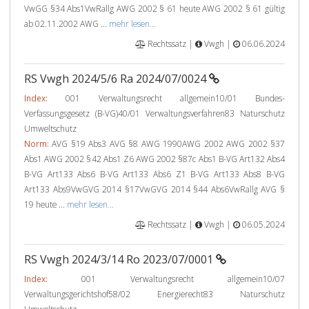
VwGG §34 Abs1VwRallg AWG 2002 § 61 heute AWG 2002 § 61 gültig
ab 02.11.2002 AWG ...
mehr lesen...
Rechtssatz |
Vwgh |
06.06.2024
RS Vwgh 2024/5/6 Ra 2024/07/0024
Index:
001 Verwaltungsrecht allgemein10/01 Bundes-
Verfassungsgesetz (B-VG)40/01 Verwaltungsverfahren83 Naturschutz
Umweltschutz
Norm:
AVG §19 Abs3 AVG §8 AWG 1990AWG 2002 AWG 2002 §37
Abs1 AWG 2002 §42 Abs1 Z6 AWG 2002 §87c Abs1 B-VG Art132 Abs4
B-VG Art133 Abs6 B-VG Art133 Abs6 Z1 B-VG Art133 Abs8 B-VG
Art133 Abs9VwGVG 2014 §17VwGVG 2014 §44 Abs6VwRallg AVG §
19 heute ...
mehr lesen...
Rechtssatz |
Vwgh |
06.05.2024
RS Vwgh 2024/3/14 Ro 2023/07/0001
Index:
001 Verwaltungsrecht allgemein10/07
Verwaltungsgerichtshof58/02 Energierecht83 Naturschutz