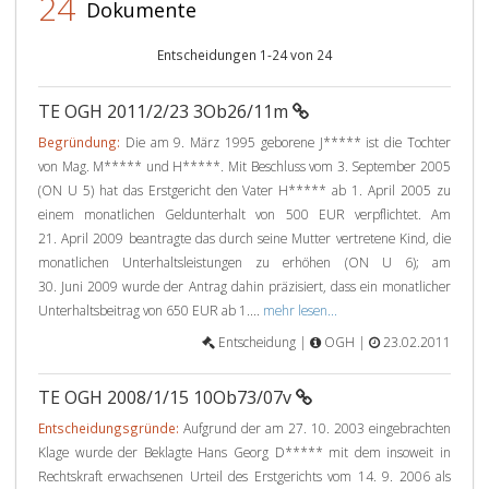
24
Dokumente
Entscheidungen 1-24 von 24
TE OGH 2011/2/23 3Ob26/11m
Begründung:
Die am 9. März 1995 geborene J***** ist die Tochter
von Mag. M***** und H*****. Mit Beschluss vom 3. September 2005
(ON U 5) hat das Erstgericht den Vater H***** ab 1. April 2005 zu
einem monatlichen Geldunterhalt von 500 EUR verpflichtet. Am
21. April 2009 beantragte das durch seine Mutter vertretene Kind, die
monatlichen Unterhaltsleistungen zu erhöhen (ON U 6); am
30. Juni 2009 wurde der Antrag dahin präzisiert, dass ein monatlicher
Unterhaltsbeitrag von 650 EUR ab 1....
mehr lesen...
Entscheidung |
OGH |
23.02.2011
TE OGH 2008/1/15 10Ob73/07v
Entscheidungsgründe:
Aufgrund der am 27. 10. 2003 eingebrachten
Klage wurde der Beklagte Hans Georg D***** mit dem insoweit in
Rechtskraft erwachsenen Urteil des Erstgerichts vom 14. 9. 2006 als