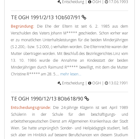
Entscheidung |
OGH |
17.06.1993
TE OGH 1991/2/13 1Ob507/91
Begründung:
Die Ehe der Eltern ist seit 6. 2. 1985 aus dem
Verschulden des Vaters Johann M***** geschieden. Schon vorher war
er zu monatlichen Unterhaltsleistungen für die beiden Minderjährigen
(S 2.200,- bzw. S 2.000,-) verhalten worden. Die Elternrechte waren der
Mutter übertragen worden. Mit Beschluß des Bezirksgerichtes Linz vom
13. 10. 1986 wurde die Annahme an Kindesstatt der beiden
Minderjährigen durch Raimund R***** bewilligt, mit dem die Mutter
Christine R***** am 28. 5....
mehr lesen...
Entscheidung |
OGH |
13.02.1991
TE OGH 1990/12/13 8Ob618/90
Entscheidungsgründe:
Die 24-jährige Klägerin ist seit April 1989
Schülerin in der Schule für den beschäftigungs- und
arbeitstherapeutischen Dienst am Allgemeinen Krankenhaus der Stadt
Wien. Sie hatte ursprünglich Sonder- und Heilpädagogik studiert, ließ
sich aber im Hinblick auf bessere Berufschancen von diesem Studium