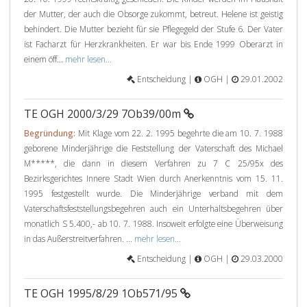
der Mutter, der auch die Obsorge zukommt, betreut. Helene ist geistig
behindert. Die Mutter bezieht für sie Pflegegeld der Stufe 6. Der Vater
ist Facharzt für Herzkrankheiten. Er war bis Ende 1999 Oberarzt in
einem öff...
mehr lesen...
Entscheidung |
OGH |
29.01.2002
TE OGH 2000/3/29 7Ob39/00m
Begründung:
Mit Klage vom 22. 2. 1995 begehrte die am 10. 7. 1988
geborene Minderjährige die Feststellung der Vaterschaft des Michael
M*****, die dann in diesem Verfahren zu 7 C 25/95x des
Bezirksgerichtes Innere Stadt Wien durch Anerkenntnis vom 15. 11.
1995 festgestellt wurde. Die Minderjährige verband mit dem
Vaterschaftsfeststellungsbegehren auch ein Unterhaltsbegehren über
monatlich S 5.400,- ab 10. 7. 1988. Insoweit erfolgte eine Überweisung
in das Außerstreitverfahren. ...
mehr lesen...
Entscheidung |
OGH |
29.03.2000
TE OGH 1995/8/29 1Ob571/95