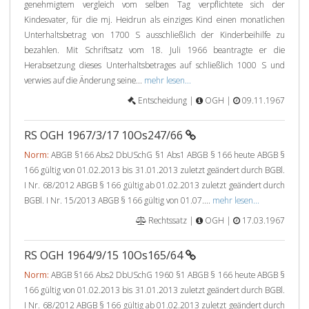
genehmigtem vergleich vom selben Tag verpflichtete sich der
Kindesvater, für die mj. Heidrun als einziges Kind einen monatlichen
Unterhaltsbetrag von 1700 S ausschließlich der Kinderbeihilfe zu
bezahlen. Mit Schriftsatz vom 18. Juli 1966 beantragte er die
Herabsetzung dieses Unterhaltsbetrages auf schließlich 1000 S und
verwies auf die Änderung seine...
mehr lesen...
Entscheidung |
OGH |
09.11.1967
RS OGH 1967/3/17 10Os247/66
Norm:
ABGB §166 Abs2 DbUSchG §1 Abs1 ABGB § 166 heute ABGB §
166 gültig von 01.02.2013 bis 31.01.2013 zuletzt geändert durch BGBl.
I Nr. 68/2012 ABGB § 166 gültig ab 01.02.2013 zuletzt geändert durch
BGBl. I Nr. 15/2013 ABGB § 166 gültig von 01.07....
mehr lesen...
Rechtssatz |
OGH |
17.03.1967
RS OGH 1964/9/15 10Os165/64
Norm:
ABGB §166 Abs2 DbUSchG 1960 §1 ABGB § 166 heute ABGB §
166 gültig von 01.02.2013 bis 31.01.2013 zuletzt geändert durch BGBl.
I Nr. 68/2012 ABGB § 166 gültig ab 01.02.2013 zuletzt geändert durch