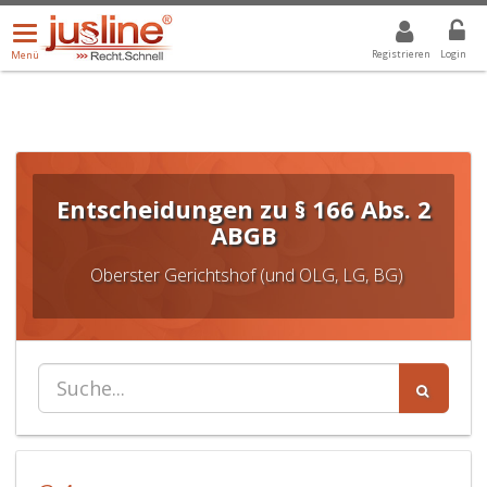
Menü
DROPDOWN: GEWÄHLTER WERT IST ALLE
ALLE
öffnen/schließen
Registrieren
Login
Menü
Entscheidungen zu § 166 Abs. 2
ABGB
Oberster Gerichtshof (und OLG, LG, BG)