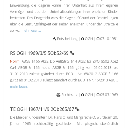
Einwendung, die Klägerin könne ihren Unterhalt aus ihrem eigenen
Vermögen und aus den Unterhaltszahlungen ihrer ehelichen Kinder
bestreiten. Das Erstgericht wies die Klage auf Grund der Feststellungen
über die Leistungsfähigkeit der sieben ehelichen Kinder der Streitteile
ab, w...
mehr lesen...
Entscheidung |
OGH |
07.10.1981
RS OGH 1969/3/5 5Ob52/69
Norm:
ABGB §166 Abs2 Db AußStrG §14 Abs2 B3 ZPO §502 Abs2
Ca4 ABGB § 166 heute ABGB § 166 gültig von 01.02.2013 bis
31.01.2013 zuletzt geändert durch BGBl. I Nr. 68/2012 ABGB § 166
gültig ab 01.02.2013 zuletzt geändert durch BGBl. I Nr. 15/2013 ABG...
mehr lesen...
Rechtssatz |
OGH |
05.03.1969
TE OGH 1967/11/9 2Ob265/67
Die Ehe der Kindeseltern Dr. Hans O. und Margarethe O. wurde am 20.
Jänner 1965 rechtskräftig geschieden. Mit pflegschaftsbehördlich