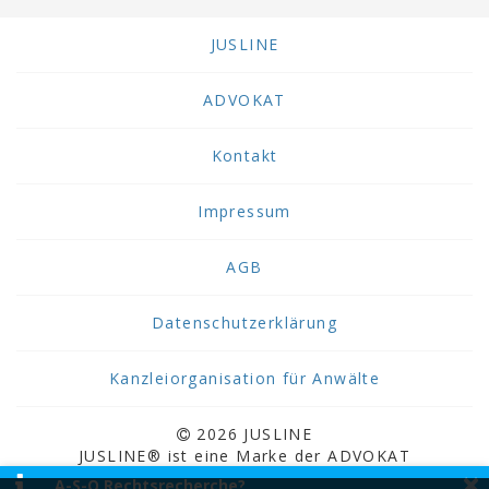
JUSLINE
ADVOKAT
Kontakt
Impressum
AGB
Datenschutzerklärung
Kanzleiorganisation für Anwälte
2026 JUSLINE
JUSLINE® ist eine Marke der ADVOKAT
×
Unternehmensberatung Greiter & Greiter GmbH.
A-S-O Rechtsrecherche?