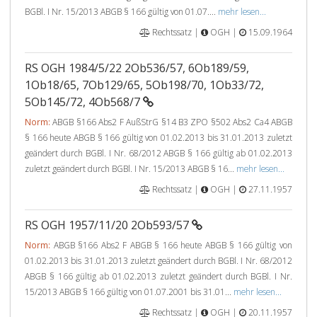
BGBl. I Nr. 15/2013 ABGB § 166 gültig von 01.07....
mehr lesen...
Rechtssatz |
OGH |
15.09.1964
RS OGH 1984/5/22 2Ob536/57, 6Ob189/59,
1Ob18/65, 7Ob129/65, 5Ob198/70, 1Ob33/72,
5Ob145/72, 4Ob568/7
Norm:
ABGB §166 Abs2 F AußStrG §14 B3 ZPO §502 Abs2 Ca4 ABGB
§ 166 heute ABGB § 166 gültig von 01.02.2013 bis 31.01.2013 zuletzt
geändert durch BGBl. I Nr. 68/2012 ABGB § 166 gültig ab 01.02.2013
zuletzt geändert durch BGBl. I Nr. 15/2013 ABGB § 16...
mehr lesen...
Rechtssatz |
OGH |
27.11.1957
RS OGH 1957/11/20 2Ob593/57
Norm:
ABGB §166 Abs2 F ABGB § 166 heute ABGB § 166 gültig von
01.02.2013 bis 31.01.2013 zuletzt geändert durch BGBl. I Nr. 68/2012
ABGB § 166 gültig ab 01.02.2013 zuletzt geändert durch BGBl. I Nr.
15/2013 ABGB § 166 gültig von 01.07.2001 bis 31.01...
mehr lesen...
Rechtssatz |
OGH |
20.11.1957