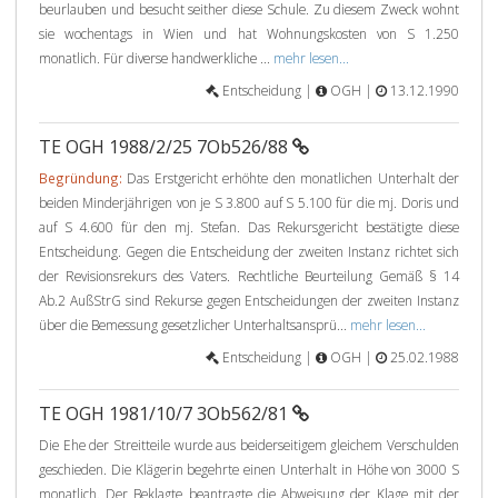
beurlauben und besucht seither diese Schule. Zu diesem Zweck wohnt
sie wochentags in Wien und hat Wohnungskosten von S 1.250
monatlich. Für diverse handwerkliche ...
mehr lesen...
Entscheidung |
OGH |
13.12.1990
TE OGH 1988/2/25 7Ob526/88
Begründung:
Das Erstgericht erhöhte den monatlichen Unterhalt der
beiden Minderjährigen von je S 3.800 auf S 5.100 für die mj. Doris und
auf S 4.600 für den mj. Stefan. Das Rekursgericht bestätigte diese
Entscheidung. Gegen die Entscheidung der zweiten Instanz richtet sich
der Revisionsrekurs des Vaters. Rechtliche Beurteilung Gemäß § 14
Ab.2 AußStrG sind Rekurse gegen Entscheidungen der zweiten Instanz
über die Bemessung gesetzlicher Unterhaltsansprü...
mehr lesen...
Entscheidung |
OGH |
25.02.1988
TE OGH 1981/10/7 3Ob562/81
Die Ehe der Streitteile wurde aus beiderseitigem gleichem Verschulden
geschieden. Die Klägerin begehrte einen Unterhalt in Höhe von 3000 S
monatlich. Der Beklagte beantragte die Abweisung der Klage mit der