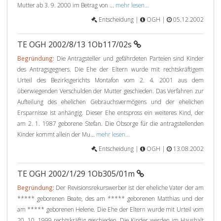
Mutter ab 3. 9. 2000 im Betrag von ...
mehr lesen...
Entscheidung |
OGH |
05.12.2002
TE OGH 2002/8/13 1Ob117/02s
Begründung:
Die Antragsteller und gefährdeten Parteien sind Kinder
des Antragsgegners. Die Ehe der Eltern wurde mit rechtskräftigem
Urteil des Bezirksgerichts Montafon vom 2. 4. 2001 aus dem
überwiegenden Verschulden der Mutter geschieden. Das Verfahren zur
Aufteilung des ehelichen Gebrauchsvermögens und der ehelichen
Ersparnisse ist anhängig. Dieser Ehe entspross ein weiteres Kind, der
am 2. 1. 1987 geborene Stefan. Die Obsorge für die antragstellenden
Kinder kommt allein der Mu...
mehr lesen...
Entscheidung |
OGH |
13.08.2002
TE OGH 2002/1/29 1Ob305/01m
Begründung:
Der Revisionsrekurswerber ist der eheliche Vater der am
***** geborenen Beate, des am ***** geborenen Matthias und der
am ***** geborenen Helene. Die Ehe der Eltern wurde mit Urteil vom
20. 10. 1999 rechtskräftig geschieden. Die Kinder werden im Haushalt