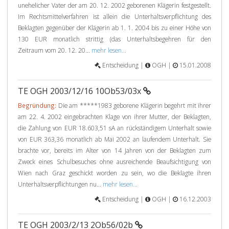
unehelicher Vater der am 20. 12. 2002 geborenen Klägerin festgestellt.
Im Rechtsmittelverfahren ist allein die Unterhaltsverpflichtung des
Beklagten gegenüber der Klägerin ab 1. 1. 2004 bis zu einer Höhe von
130 EUR monatlich strittig (das Unterhaltsbegehren für den
Zeitraum vom 20. 12. 20...
mehr lesen...
Entscheidung |
OGH |
15.01.2008
TE OGH 2003/12/16 10Ob53/03x
Begründung:
Die am *****1983 geborene Klägerin begehrt mit ihrer
am 22. 4. 2002 eingebrachten Klage von ihrer Mutter, der Beklagten,
die Zahlung von EUR 18.603,51 sA an rückständigem Unterhalt sowie
von EUR 363,36 monatlich ab Mai 2002 an laufendem Unterhalt. Sie
brachte vor, bereits im Alter von 14 Jahren von der Beklagten zum
Zweck eines Schulbesuches ohne ausreichende Beaufsichtigung von
Wien nach Graz geschickt worden zu sein, wo die Beklagte ihren
Unterhaltsverpflichtungen nu...
mehr lesen...
Entscheidung |
OGH |
16.12.2003
TE OGH 2003/2/13 2Ob56/02b