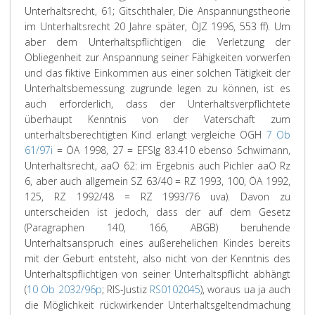
Unterhaltsrecht, 61; Gitschthaler, Die Anspannungstheorie
im Unterhaltsrecht 20 Jahre später, ÖJZ 1996, 553 ff). Um
aber dem Unterhaltspflichtigen die Verletzung der
Obliegenheit zur Anspannung seiner Fähigkeiten vorwerfen
und das fiktive Einkommen aus einer solchen Tätigkeit der
Unterhaltsbemessung zugrunde legen zu können, ist es
auch erforderlich, dass der Unterhaltsverpflichtete
überhaupt Kenntnis von der Vaterschaft zum
unterhaltsberechtigten Kind erlangt vergleiche OGH
7 Ob
61/97i
= ÖA 1998, 27 = EFSlg 83.410 ebenso Schwimann,
Unterhaltsrecht, aaO 62: im Ergebnis auch Pichler aaO Rz
6, aber auch allgemein SZ 63/40 = RZ 1993, 100, ÖA 1992,
125, RZ 1992/48 = RZ 1993/76 uva). Davon zu
unterscheiden ist jedoch, dass der auf dem Gesetz
(Paragraphen 140, 166, ABGB) beruhende
Unterhaltsanspruch eines außerehelichen Kindes bereits
mit der Geburt entsteht, also nicht von der Kenntnis des
Unterhaltspflichtigen von seiner Unterhaltspflicht abhängt
(
10 Ob 2032/96p
; RIS-Justiz
RS0102045
), woraus ua ja auch
die Möglichkeit rückwirkender Unterhaltsgeltendmachung