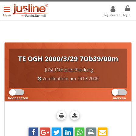
Menü
DROPDOWN: GEWÄHLTER WERT IST ALLE
ALLE
öffnen/schließen
Registrieren
Login
Menü
TE OGH 2000/3/29 7Ob39/00m
JUSLINE Entscheidung
Veröffentlicht am 29.03.2000
beobachten
merken