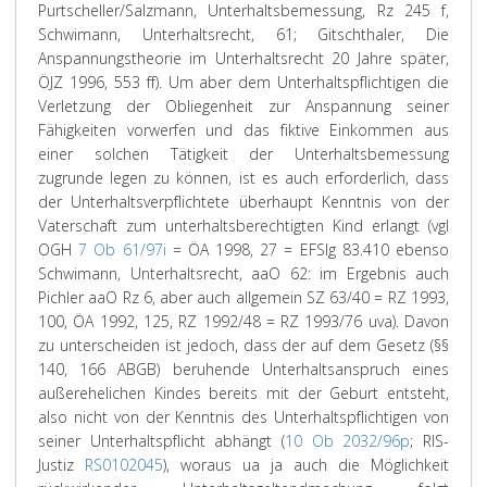
Purtscheller/Salzmann, Unterhaltsbemessung, Rz 245 f,
Schwimann, Unterhaltsrecht, 61; Gitschthaler, Die
Anspannungstheorie im Unterhaltsrecht 20 Jahre später,
ÖJZ 1996, 553 ff). Um aber dem Unterhaltspflichtigen die
Verletzung der Obliegenheit zur Anspannung seiner
Fähigkeiten vorwerfen und das fiktive Einkommen aus
einer solchen Tätigkeit der Unterhaltsbemessung
zugrunde legen zu können, ist es auch erforderlich, dass
der Unterhaltsverpflichtete überhaupt Kenntnis von der
Vaterschaft zum unterhaltsberechtigten Kind erlangt (vgl
OGH
7 Ob 61/97i
= ÖA 1998, 27 = EFSlg 83.410 ebenso
Schwimann, Unterhaltsrecht, aaO 62: im Ergebnis auch
Pichler aaO Rz 6, aber auch allgemein SZ 63/40 = RZ 1993,
100, ÖA 1992, 125, RZ 1992/48 = RZ 1993/76 uva). Davon
zu unterscheiden ist jedoch, dass der auf dem Gesetz (§§
140, 166 ABGB) beruhende Unterhaltsanspruch eines
außerehelichen Kindes bereits mit der Geburt entsteht,
also nicht von der Kenntnis des Unterhaltspflichtigen von
seiner Unterhaltspflicht abhängt (
10 Ob 2032/96p
; RIS-
Justiz
RS0102045
), woraus ua ja auch die Möglichkeit