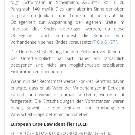
folgt (Schwimann in Schwimann, ABGB**2 Rz 10 zu
Paragraph 140, mwN). Dies kann aber im Sinne der oben
dargestellten Judikatur und Lehre nicht auch auf die
Obliegenheit zur Anspannung der eigenen Kräfte im
Interesse des Kindes übertragen werden, da diese
Obliegenheit doch zumindest die Kenntnis vom
Vorhandensein seines Kindes voraussetzt (
7 Ob 61/97i
).
Die Unterhaltsfestsetzung für den Zeitraum vor Kenntnis
der Unterhaltspflicht hat sich daher am tatsächlich
bezogenen und nicht am möglicherweise erzielbaren
Einkommen zu orientieren.
Wann nun der Rechtsmittelwerber konkret Kenntnis davon
erlangte, dass er als Vater der Minderjährigen in Betracht
kommt, und wieviel er damals verdiente, wurde nicht
festgestellt. Die Entscheidungen der Vorinstanzen waren
daher, soweit sie den Zeitraum vor Erhebung der
Vaterschaftsklage betreffen, aufzuheben.
European Case Law Identifier (ECLI)
ECLI:AT:OGH0002:2000:0070OB00039.00M.0329.000