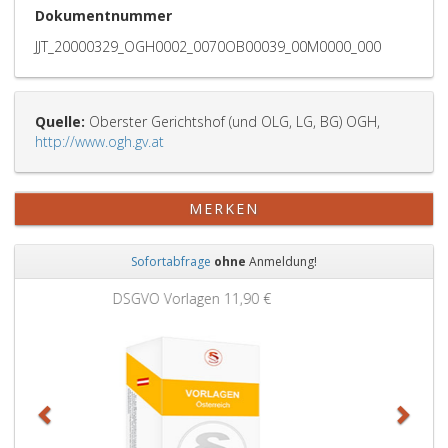
Dokumentnummer
JJT_20000329_OGH0002_0070OB00039_00M0000_000
Quelle:
Oberster Gerichtshof (und OLG, LG, BG) OGH,
http://www.ogh.gv.at
MERKEN
Sofortabfrage
ohne
Anmeldung!
Zurück
Weit
Grundbuchauszug
11,90 €