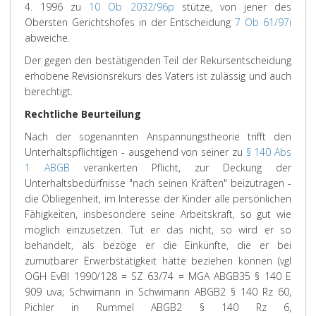
4. 1996 zu
10 Ob 2032/96p
stütze, von jener des
Obersten Gerichtshofes in der Entscheidung
7 Ob 61/97i
abweiche.
Der gegen den bestätigenden Teil der Rekursentscheidung
erhobene Revisionsrekurs des Vaters ist zulässig und auch
berechtigt.
Rechtliche Beurteilung
Nach der sogenannten Anspannungstheorie trifft den
Unterhaltspflichtigen - ausgehend von seiner zu
§ 140 Abs
1 ABGB
verankerten Pflicht, zur Deckung der
Unterhaltsbedürfnisse "nach seinen Kräften" beizutragen -
die Obliegenheit, im Interesse der Kinder alle persönlichen
Fähigkeiten, insbesondere seine Arbeitskraft, so gut wie
möglich einzusetzen. Tut er das nicht, so wird er so
behandelt, als bezöge er die Einkünfte, die er bei
zumutbarer Erwerbstätigkeit hätte beziehen können (vgl
OGH EvBl 1990/128 = SZ 63/74 = MGA ABGB35 § 140 E
909 uva; Schwimann in Schwimann ABGB2 § 140 Rz 60,
Pichler in Rummel ABGB2 § 140 Rz 6,