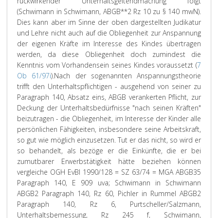
rückwirkender Unterhaltsgeltendmachung folgt
(Schwimann in Schwimann, ABGB**2 Rz 10 zu § 140 mwN).
Dies kann aber im Sinne der oben dargestellten Judikatur
und Lehre nicht auch auf die Obliegenheit zur Anspannung
der eigenen Kräfte im Interesse des Kindes übertragen
werden, da diese Obliegenheit doch zumindest die
Kenntnis vom Vorhandensein seines Kindes voraussetzt (
7
Ob 61/97i
).
Nach der sogenannten Anspannungstheorie
trifft den Unterhaltspflichtigen - ausgehend von seiner zu
Paragraph 140, Absatz eins, ABGB verankerten Pflicht, zur
Deckung der Unterhaltsbedürfnisse "nach seinen Kräften"
beizutragen - die Obliegenheit, im Interesse der Kinder alle
persönlichen Fähigkeiten, insbesondere seine Arbeitskraft,
so gut wie möglich einzusetzen. Tut er das nicht, so wird er
so behandelt, als bezöge er die Einkünfte, die er bei
zumutbarer Erwerbstätigkeit hätte beziehen können
vergleiche OGH EvBl 1990/128 = SZ 63/74 = MGA ABGB35
Paragraph 140, E 909 uva; Schwimann in Schwimann
ABGB2 Paragraph 140, Rz 60, Pichler in Rummel ABGB2
Paragraph 140, Rz 6, Purtscheller/Salzmann,
Unterhaltsbemessung, Rz 245 f, Schwimann,