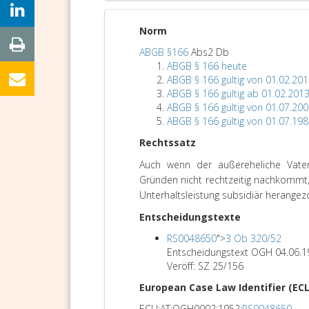
Norm
ABGB §166
Abs2 Db
ABGB § 166 heute
ABGB § 166 gültig von 01.02.201
ABGB § 166 gültig ab 01.02.201
ABGB § 166 gültig von 01.07.200
ABGB § 166 gültig von 01.07.198
Rechtssatz
Auch wenn der außereheliche Vater 
Gründen nicht rechtzeitig nachkommt, k
Unterhaltsleistung subsidiär herange
Entscheidungstexte
RS0048650
">
3 Ob 320/52
Entscheidungstext OGH 04.06.
Veröff: SZ 25/156
European Case Law Identifier (ECL
ECLI:AT:OGH0002:1952:
RS0048650