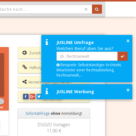
OPDOWN: GEWÄHLTER WERT IST ALLE
×
JUSLINE Umfrage
Welchen Beruf üben Sie aus?
Zurück
Beispiele: Selbstständiger Architekt,
Haftungsausschluss
Mitarbeiter einer Rechtsabteilung,
Rechtsanwalt,...
Vernetzungsmöglichkeiten
×
JUSLINE Werbung
en
Sofortabfrage
ohne
Anmeldung!
Zurück
Weiter
DSGVO Vorlagen
11,90 €