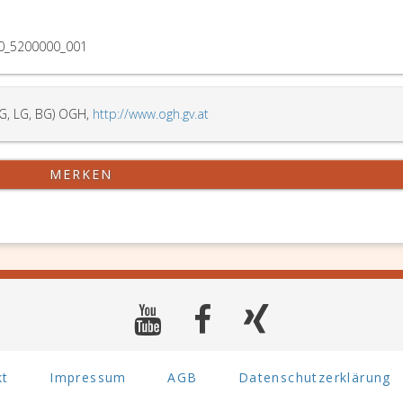
0_5200000_001
G, LG, BG) OGH,
http://www.ogh.gv.at
MERKEN
kt
Impressum
AGB
Datenschutzerklärung