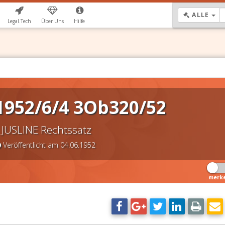
DR
ALLE
Legal.Tech
Über Uns
Hilfe
1952/6/4 3Ob320/52
JUSLINE Rechtssatz
Veröffentlicht am 04.06.1952
merk