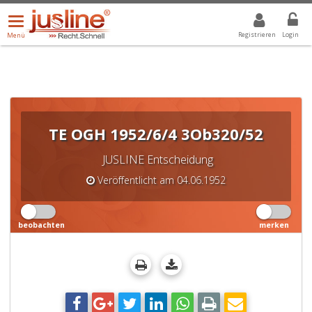
Menü
DROPDOWN: GEWÄHLTER WERT IST ALLE
ALLE
öffnen/schließen
Registrieren
Login
Menü
TE OGH 1952/6/4 3Ob320/52
JUSLINE Entscheidung
Veröffentlicht am 04.06.1952
beobachten
merken