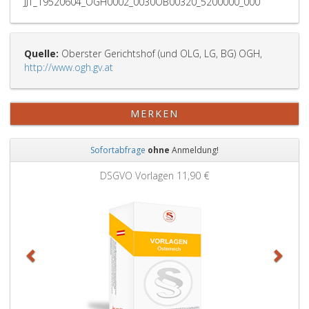
JJT_19520604_OGH0002_0030OB00320_5200000_000
Quelle:
Oberster Gerichtshof (und OLG, LG, BG) OGH,
http://www.ogh.gv.at
MERKEN
Sofortabfrage
ohne
Anmeldung!
Zurück
Weit
0 €
Grundbuchauszug
11,90 €