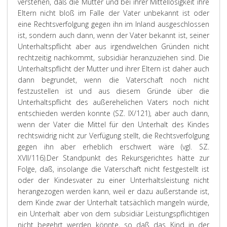
verstehen, daß die Mutter und bei ihrer Mittellosigkeit ihre
Eltern nicht bloß im Falle der Vater unbekannt ist oder
eine Rechtsverfolgung gegen ihn im Inland ausgeschlossen
ist, sondern auch dann, wenn der Vater bekannt ist, seiner
Unterhaltspflicht aber aus irgendwelchen Gründen nicht
rechtzeitig nachkommt, subsidiär heranzuziehen sind. Die
Unterhaltspflicht der Mutter und ihrer Eltern ist daher auch
dann begrundet, wenn die Vaterschaft noch nicht
festzustellen ist und aus diesem Gründe über die
Unterhaltspflicht des außerehelichen Vaters noch nicht
entschieden werden konnte (SZ. IX/121), aber auch dann,
wenn der Vater die Mittel für den Unterhalt des Kindes
rechtswidrig nicht zur Verfügung stellt, die Rechtsverfolgung
gegen ihn aber erheblich erschwert wäre (vgl. SZ.
XVII/116).
Der Standpunkt des Rekursgerichtes hätte zur
Folge, daß, insolange die Vaterschaft nicht festgestellt ist
oder der Kindesvater zu einer Unterhaltsleistung nicht
herangezogen werden kann, weil er dazu außerstande ist,
dem Kinde zwar der Unterhalt tatsächlich mangeln würde,
ein Unterhalt aber von dem subsidiär Leistungspflichtigen
nicht begehrt werden könnte, so daß das Kind in der