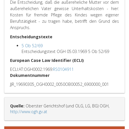
Die Entscheidung, daß die außereheliche Mutter vor dem
außerehelichen Vater gewisse Unterhaltskosten - hier:
Kosten für fremde Pflege des Kindes wegen eigener
Berufstätigkeit - zu tragen habe, betrifft den Grund des
Anspruchs.
Entscheidungstexte
5 Ob 52/69
Entscheidungstext OGH 05.03.1969 5 Ob 52/69
European Case Law Identifier (ECLI)
ECLI:AT:OGH0002:1969:
RS0104911
Dokumentnummer
JJR_19690305_OGH0002_0050OB00052_6900000_001
Quelle:
Oberster Gerichtshof (und OLG, LG, BG) OGH,
http://www.ogh.gv.at