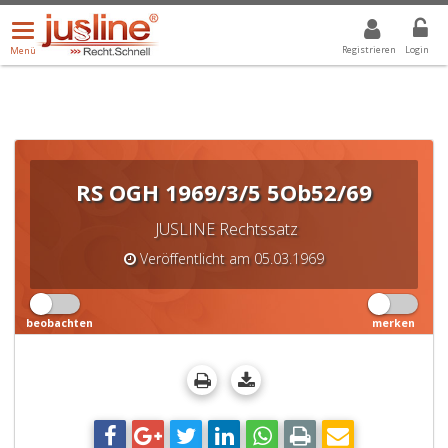
Menü
DROPDOWN: GEWÄHLTER WERT IST ALLE
ALLE
öffnen/schließen
Registrieren
Login
Menü
RS OGH 1969/3/5 5Ob52/69
JUSLINE Rechtssatz
Veröffentlicht am 05.03.1969
beobachten
merken