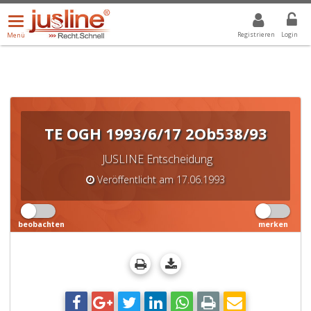
Menü
DROPDOWN: GEWÄHLTER WERT IST ALLE
ALLE
öffnen/schließen
Registrieren
Login
Menü
TE OGH 1993/6/17 2Ob538/93
JUSLINE Entscheidung
Veröffentlicht am 17.06.1993
beobachten
merken