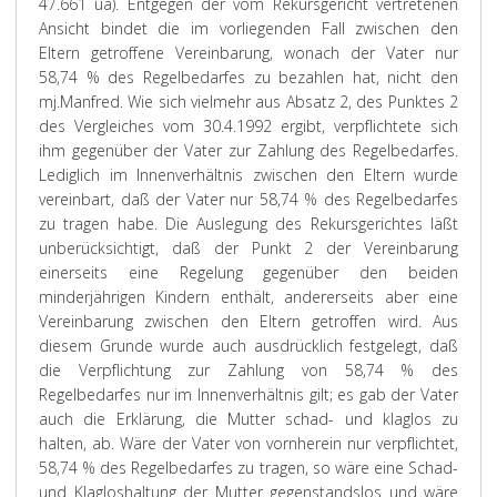
47.661 ua). Entgegen der vom Rekursgericht vertretenen
Ansicht bindet die im vorliegenden Fall zwischen den
Eltern getroffene Vereinbarung, wonach der Vater nur
58,74 % des Regelbedarfes zu bezahlen hat, nicht den
mj.Manfred. Wie sich vielmehr aus Absatz 2, des Punktes 2
des Vergleiches vom 30.4.1992 ergibt, verpflichtete sich
ihm gegenüber der Vater zur Zahlung des Regelbedarfes.
Lediglich im Innenverhältnis zwischen den Eltern wurde
vereinbart, daß der Vater nur 58,74 % des Regelbedarfes
zu tragen habe. Die Auslegung des Rekursgerichtes läßt
unberücksichtigt, daß der Punkt 2 der Vereinbarung
einerseits eine Regelung gegenüber den beiden
minderjährigen Kindern enthält, andererseits aber eine
Vereinbarung zwischen den Eltern getroffen wird. Aus
diesem Grunde wurde auch ausdrücklich festgelegt, daß
die Verpflichtung zur Zahlung von 58,74 % des
Regelbedarfes nur im Innenverhältnis gilt; es gab der Vater
auch die Erklärung, die Mutter schad- und klaglos zu
halten, ab. Wäre der Vater von vornherein nur verpflichtet,
58,74 % des Regelbedarfes zu tragen, so wäre eine Schad-
und Klagloshaltung der Mutter gegenstandslos und wäre