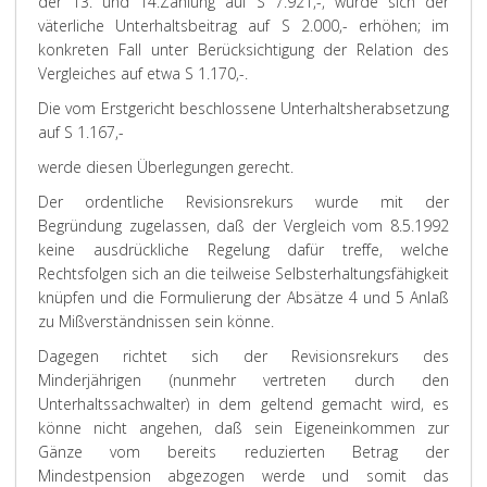
der 13. und 14.Zahlung auf S 7.921,-, würde sich der
väterliche Unterhaltsbeitrag auf S 2.000,- erhöhen; im
konkreten Fall unter Berücksichtigung der Relation des
Vergleiches auf etwa S 1.170,-.
Die vom Erstgericht beschlossene Unterhaltsherabsetzung
auf S 1.167,-
werde diesen Überlegungen gerecht.
Der ordentliche Revisionsrekurs wurde mit der
Begründung zugelassen, daß der Vergleich vom 8.5.1992
keine ausdrückliche Regelung dafür treffe, welche
Rechtsfolgen sich an die teilweise Selbsterhaltungsfähigkeit
knüpfen und die Formulierung der Absätze 4 und 5 Anlaß
zu Mißverständnissen sein könne.
Dagegen richtet sich der Revisionsrekurs des
Minderjährigen (nunmehr vertreten durch den
Unterhaltssachwalter) in dem geltend gemacht wird, es
könne nicht angehen, daß sein Eigeneinkommen zur
Gänze vom bereits reduzierten Betrag der
Mindestpension abgezogen werde und somit das