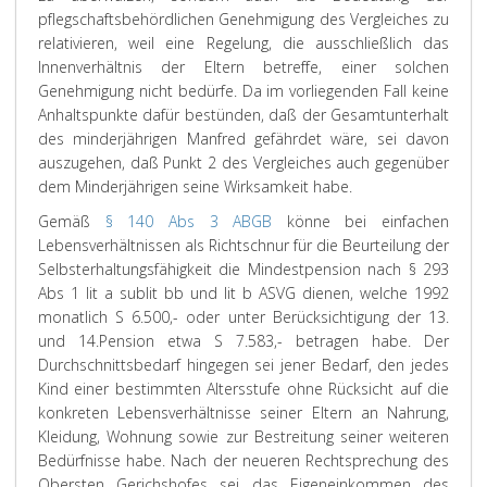
pflegschaftsbehördlichen Genehmigung des Vergleiches zu
relativieren, weil eine Regelung, die ausschließlich das
Innenverhältnis der Eltern betreffe, einer solchen
Genehmigung nicht bedürfe. Da im vorliegenden Fall keine
Anhaltspunkte dafür bestünden, daß der Gesamtunterhalt
des minderjährigen Manfred gefährdet wäre, sei davon
auszugehen, daß Punkt 2 des Vergleiches auch gegenüber
dem Minderjährigen seine Wirksamkeit habe.
Gemäß
§ 140 Abs 3 ABGB
könne bei einfachen
Lebensverhältnissen als Richtschnur für die Beurteilung der
Selbsterhaltungsfähigkeit die Mindestpension nach § 293
Abs 1 lit a sublit bb und lit b ASVG dienen, welche 1992
monatlich S 6.500,- oder unter Berücksichtigung der 13.
und 14.Pension etwa S 7.583,- betragen habe. Der
Durchschnittsbedarf hingegen sei jener Bedarf, den jedes
Kind einer bestimmten Altersstufe ohne Rücksicht auf die
konkreten Lebensverhältnisse seiner Eltern an Nahrung,
Kleidung, Wohnung sowie zur Bestreitung seiner weiteren
Bedürfnisse habe. Nach der neueren Rechtsprechung des
Obersten Gerichshofes sei das Eigeneinkommen des