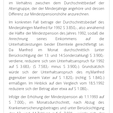
im Verhältnis zwischen dem Durchschnittbedarf der
Altersgruppe, der der Minderjährige angehöre und dessen
Differenz zur Mindestpensionshöhe anzurechnen.
Im konkreten Fall betrage der Durchschnittsbedarf des
Minderjährigen Manfred für 1992 S 3.850,-, also annähernd
die Hälfte der Mindestpension des Jahres 1992, sodaß die
Anrechnung seines Einkommens auf die
Unterhaltsleistungen beider Elternteile gerechtfertigt sei.
Da Manfred im Monat durchschnittlich (unter
Berücksichtigung der 13. und 14.Sonderzahlung) S 3.900,-
verdiene, reduziere sich sein Unterhaltsanspruch für 1992
auf S 3.683,- (S 7.583,- minus S 3.900,-). Grundsätzlich
würde sich der Unterhaltsanspruch des mj.Manfred
gegenüber seinem Vater auf S 1.820,- (richtig: S 1.840,-)
ermäßigen. Im Hinblick auf den Vergleich vom 18.5.1992
reduziere sich der Betrag aber etwa auf S 1.080,-.
Infolge der Erhöhung der Mindestpension ab 1.1.1993 auf
S 7.000,-, im Monatsdurchschnitt, nach Abzug des
Krankenversicherungsbeitrages und unter Berücksichtigung