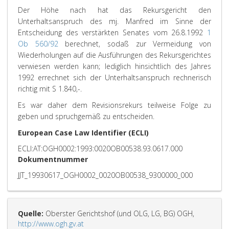
Der Höhe nach hat das Rekursgericht den
Unterhaltsanspruch des mj. Manfred im Sinne der
Entscheidung des verstärkten Senates vom 26.8.1992
1
Ob 560/92
berechnet, sodaß zur Vermeidung von
Wiederholungen auf die Ausführungen des Rekursgerichtes
verwiesen werden kann; lediglich hinsichtlich des Jahres
1992 errechnet sich der Unterhaltsanspruch rechnerisch
richtig mit S 1.840,-.
Es war daher dem Revisionsrekurs teilweise Folge zu
geben und spruchgemäß zu entscheiden.
European Case Law Identifier (ECLI)
ECLI:AT:OGH0002:1993:0020OB00538.93.0617.000
Dokumentnummer
JJT_19930617_OGH0002_0020OB00538_9300000_000
Quelle:
Oberster Gerichtshof (und OLG, LG, BG) OGH,
http://www.ogh.gv.at