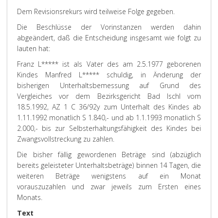
Dem Revisionsrekurs wird teilweise Folge gegeben.
Die Beschlüsse der Vorinstanzen werden dahin
abgeändert, daß die Entscheidung insgesamt wie folgt zu
lauten hat:
Franz L***** ist als Vater des am 2.5.1977 geborenen
Kindes Manfred L***** schuldig, in Änderung der
bisherigen Unterhaltsbemessung auf Grund des
Vergleiches vor dem Bezirksgericht Bad Ischl vom
18.5.1992, AZ 1 C 36/92y zum Unterhalt des Kindes ab
1.11.1992 monatlich S 1.840,- und ab 1.1.1993 monatlich S
2.000,- bis zur Selbsterhaltungsfähigkeit des Kindes bei
Zwangsvollstreckung zu zahlen.
Die bisher fällig gewordenen Beträge sind (abzüglich
bereits geleisteter Unterhaltsbeträge) binnen 14 Tagen, die
weiteren Beträge wenigstens auf ein Monat
vorauszuzahlen und zwar jeweils zum Ersten eines
Monats.
Text