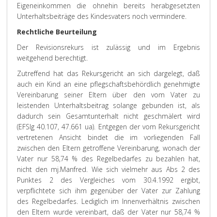
Eigeneinkommen die ohnehin bereits herabgesetzten
Unterhaltsbeiträge des Kindesvaters noch vermindere.
Rechtliche Beurteilung
Der Revisionsrekurs ist zulässig und im Ergebnis
weitgehend berechtigt.
Zutreffend hat das Rekursgericht an sich dargelegt, daß
auch ein Kind an eine pflegschaftsbehördlich genehmigte
Vereinbarung seiner Eltern über den vom Vater zu
leistenden Unterhaltsbeitrag solange gebunden ist, als
dadurch sein Gesamtunterhalt nicht geschmälert wird
(EFSlg 40.107, 47.661 ua). Entgegen der vom Rekursgericht
vertretenen Ansicht bindet die im vorliegenden Fall
zwischen den Eltern getroffene Vereinbarung, wonach der
Vater nur 58,74 % des Regelbedarfes zu bezahlen hat,
nicht den mj.Manfred. Wie sich vielmehr aus Abs 2 des
Punktes 2 des Vergleiches vom 30.4.1992 ergibt,
verpflichtete sich ihm gegenüber der Vater zur Zahlung
des Regelbedarfes. Lediglich im Innenverhältnis zwischen
den Eltern wurde vereinbart, daß der Vater nur 58,74 %