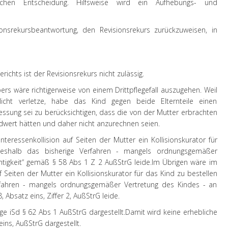
zlichen Entscheidung. Hilfsweise wird ein Aufhebungs- und
onsrekursbeantwortung, den Revisionsrekurs zurückzuweisen, in
chts ist der Revisionsrekurs nicht zulässig.
rs wäre richtigerweise von einem Drittpflegefall auszugehen. Weil
flicht verletze, habe das Kind gegen beide Elternteile einen
ssung sei zu berücksichtigen, dass die von der Mutter erbrachten
ldwert hätten und daher nicht anzurechnen seien.
nteressenkollision auf Seiten der Mutter ein Kollisionskurator für
eshalb das bisherige Verfahren - mangels ordnungsgemäßer
htigkeit“ gemäß § 58 Abs 1 Z 2 AußStrG leide.
Im Übrigen wäre im
uf Seiten der Mutter ein Kollisionskurator für das Kind zu bestellen
fahren - mangels ordnungsgemäßer Vertretung des Kindes - an
 Absatz eins, Ziffer 2, AußStrG leide.
ge iSd § 62 Abs 1 AußStrG dargestellt.
Damit wird keine erhebliche
ins, AußStrG dargestellt.