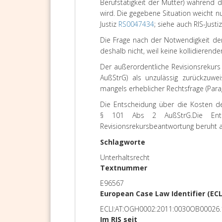
Berufstätigkeit der Mutter) während
wird. Die gegebene Situation weicht nu
Justiz
RS0047434
; siehe auch RIS-Justi
Die Frage nach der Notwendigkeit der 
deshalb nicht, weil keine kollidierend
Der außerordentliche Revisionsrekurs
AußStrG) als unzulässig zurückzuwei
mangels erheblicher Rechtsfrage (Para
Die Entscheidung über die Kosten de
§ 101 Abs 2 AußStrG.
Die Ent
Revisionsrekursbeantwortung beruht a
Schlagworte
Unterhaltsrecht
Textnummer
E96567
European Case Law Identifier (ECL
ECLI:AT:OGH0002:2011:0030OB00026.
Im RIS seit