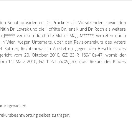
den Senatspräsidenten Dr. Prückner als Vorsitzenden sowie den
rätin Dr. Lovrek und die Hofräte Dr. Jensik und Dr. Roch als weitere
mj J***** vertreten durch die Mutter Mag. M*****, vertreten durch
 in Wien, wegen Unterhalts, über den Revisionsrekurs des Vaters
sef Kattner, Rechtsanwalt in Amstetten, gegen den Beschluss des
rsgericht vom 20. Oktober 2010, GZ 23 R 169/10s-47, womit der
 vom 11. März 2010, GZ 1 PU 55/09g-37, über Rekurs des Kindes
urückgewiesen.
rekursbeantwortung selbst zu tragen.