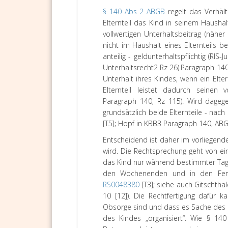
§ 140 Abs 2 ABGB
regelt das Verhält
Elternteil das Kind in seinem Haushal
vollwertigen Unterhaltsbeitrag (nähe
nicht im Haushalt eines Elternteils be
anteilig - geldunterhaltspflichtig (RIS-J
Unterhaltsrecht
2
Rz 26).
Paragraph 140,
Unterhalt ihres Kindes, wenn ein Elte
Elternteil leistet dadurch seinen 
Paragraph 140, Rz 115). Wird dagege
grundsätzlich beide Elternteile - nach i
[T5]; Hopf in KBB3 Paragraph 140, ABGB
Entscheidend ist daher im vorliegenden
wird. Die Rechtsprechung geht von e
das Kind nur während bestimmter Tag
den Wochenenden und in den Ferien
RS0048380
[T3]; siehe auch
Gitschthal
10 [12]). Die Rechtfertigung dafür 
Obsorge sind und dass es Sache des ob
des Kindes „organisiert“. Wie § 14