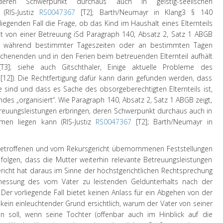
 deren Schwerpunkt durchaus auch in geistig-seelischen
(RIS-Justiz
RS0047367
[T2];
Barth/Neumayr
in
Klang
3
§ 140
iegenden Fall die Frage, ob das Kind im Haushalt eines Elternteils
ht von einer Betreuung iSd Paragraph 140, Absatz 2, Satz 1 ABGB
 während bestimmter Tageszeiten oder an bestimmten Tagen
chenenden und in den Ferien beim betreuenden Elternteil aufhält
T3]; siehe auch Gitschthaler, Einige aktuelle Probleme des
 [12]). Die Rechtfertigung dafür kann darin gefunden werden, dass
e sind und dass es Sache des obsorgeberechtigten Elternteils ist,
ndes „organisiert“. Wie Paragraph 140, Absatz 2, Satz 1 ABGB zeigt,
etreuungsleistungen erbringen, deren Schwerpunkt durchaus auch in
hmen liegen kann (RIS-Justiz
RS0047367
[T2]; Barth/Neumayr in
getroffenen und vom Rekursgericht übernommenen Feststellungen
 folgen, dass die Mutter weiterhin relevante Betreuungsleistungen
gericht hat daraus im Sinne der höchstgerichtlichen Rechtsprechung
essung des vom Vater zu leistenden Geldunterhalts nach der
Der vorliegende Fall bietet keinen Anlass für ein Abgehen von der
 kein einleuchtender Grund ersichtlich, warum der Vater von seiner
den soll, wenn seine Tochter (offenbar auch im Hinblick auf die