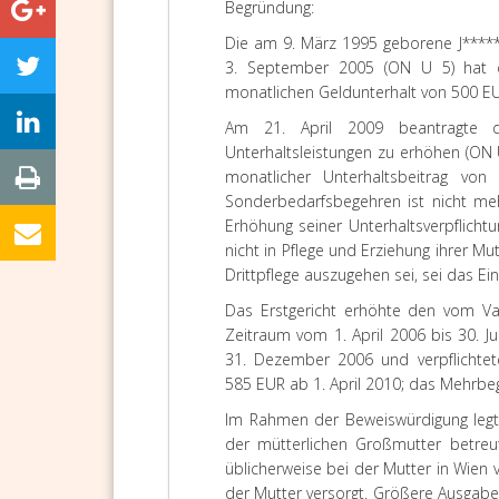
Begründung:
Die am 9. März 1995 geborene J*****
3. September 2005 (ON U 5) hat d
monatlichen Geldunterhalt von 500 EUR
Am 21. April 2009 beantragte d
Unterhaltsleistungen zu erhöhen (ON U
monatlicher Unterhaltsbeitrag v
Sonderbedarfsbegehren ist nicht me
Erhöhung seiner Unterhaltsverpflicht
nicht in Pflege und Erziehung ihrer M
Drittpflege auszugehen sei, sei das E
Das
Erstgericht
erhöhte den vom Vate
Zeitraum vom 1. April 2006 bis 30. J
31. Dezember 2006 und verpflichtet
585 EUR ab 1. April 2010; das Mehrb
Im Rahmen der Beweiswürdigung legte
der mütterlichen Großmutter betreu
üblicherweise bei der Mutter in Wien v
der Mutter versorgt. Größere Ausgabe