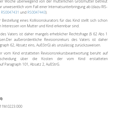
 der Woche überwiegend von der mütterlichen Großmutter betreut
r unwesentlich vom Fall einer Internatsunterbringung ab (dazu RIS-
z
RS0047431
und
RS0047443
).
Bestellung eines Kollisionskurators für das Kind stellt sich schon
en Interessen von Mutter und Kind erkennbar sind.
 des Vaters ist daher mangels erheblicher Rechtsfrage (§ 62 Abs 1
sen.
Der außerordentliche Revisionsrekurs des Vaters ist daher
graph 62, Absatz eins, AußStrG) als unzulässig zurückzuweisen.
r vom Kind erstatteten Revisionsrekursbeantwortung beruht auf
scheidung über die Kosten der vom Kind erstatteten
uf Paragraph 101, Absatz 2, AußStrG.
I)
11M.0223.000