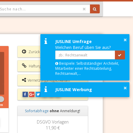
OPDOWN: GEWÄHLTER WERT IST ALLE
×
JUSLINE Umfrage
Welchen Beruf üben Sie aus?
Zurück
Beispiele: Selbstständiger Architekt,
Haftungsausschluss
Mitarbeiter einer Rechtsabteilung,
Rechtsanwalt,...
Vernetzungsmöglichkeiten
×
JUSLINE Werbung
en
Sofortabfrage
ohne
Anmeldung!
Zurück
Weiter
n
Grundbuchauszug
11,90 €