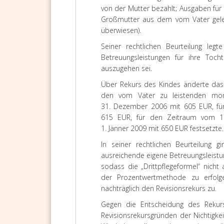
von der Mutter bezahlt; Ausgaben für
Großmutter aus dem vom Vater geleis
überwiesen).
Seiner rechtlichen Beurteilung leg
Betreuungsleistungen für ihre Toc
auszugehen sei.
Über Rekurs des Kindes änderte da
den vom Vater zu leistenden mona
31. Dezember 2006 mit 605 EUR, fü
615 EUR, für den Zeitraum vom 1
1. Jänner 2009 mit 650 EUR festsetzte.
In seiner rechtlichen Beurteilung 
ausreichende eigene Betreuungsleistu
sodass die „Drittpflegeformel“ nic
der Prozentwertmethode zu erfolge
nachträglich den Revisionsrekurs zu.
Gegen die Entscheidung des Rekurs
Revisionsrekursgründen der Nichtigke