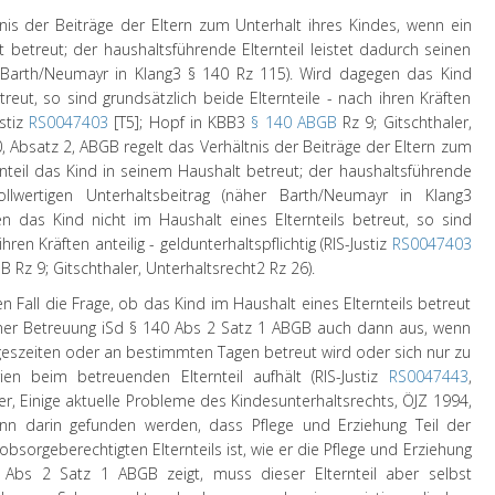
nis der Beiträge der Eltern zum Unterhalt ihres Kindes, wenn ein
t betreut; der haushaltsführende Elternteil leistet dadurch seinen
r
Barth/Neumayr
in
Klang
3
§ 140 Rz 115). Wird dagegen das Kind
treut, so sind grundsätzlich beide Elternteile - nach ihren Kräften
ustiz
RS0047403
[T5];
Hopf
in KBB
3
§ 140 ABGB
Rz 9;
Gitschthaler
,
 Absatz 2, ABGB regelt das Verhältnis der Beiträge der Eltern zum
rnteil das Kind in seinem Haushalt betreut; der haushaltsführende
vollwertigen Unterhaltsbeitrag (näher Barth/Neumayr in Klang3
n das Kind nicht im Haushalt eines Elternteils betreut, so sind
hren Kräften anteilig - geldunterhaltspflichtig (RIS-Justiz
RS0047403
 Rz 9; Gitschthaler, Unterhaltsrecht2 Rz 26).
 Fall die Frage, ob das Kind im Haushalt eines Elternteils betreut
iner Betreuung iSd § 140 Abs 2 Satz 1 ABGB auch dann aus, wenn
eszeiten oder an bestimmten Tagen betreut wird oder sich nur zu
 beim betreuenden Elternteil aufhält (RIS-Justiz
RS0047443
,
er
, Einige aktuelle Probleme des Kindesunterhaltsrechts, ÖJZ 1994,
kann darin gefunden werden, dass Pflege und Erziehung Teil der
sorgeberechtigten Elternteils ist, wie er die Pflege und Erziehung
0 Abs 2 Satz 1 ABGB zeigt, muss dieser Elternteil aber selbst