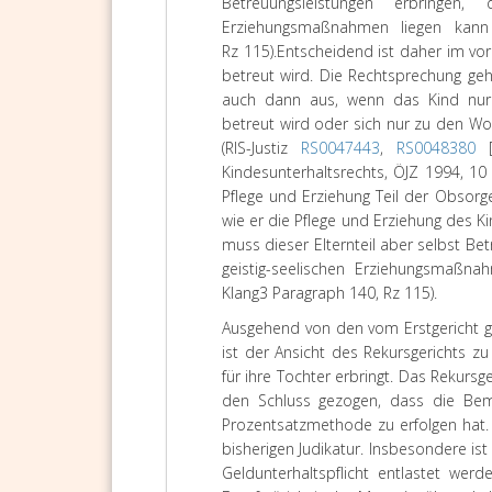
Betreuungsleistungen erbringen,
Erziehungsmaßnahmen liegen kann 
Rz 115).
Entscheidend ist daher im vorl
betreut wird. Die Rechtsprechung ge
auch dann aus, wenn das Kind nur
betreut wird oder sich nur zu den Wo
(RIS-Justiz
RS0047443
,
RS0048380
[
Kindesunterhaltsrechts, ÖJZ 1994, 10
Pflege und Erziehung Teil der Obsorg
wie er die Pflege und Erziehung des Ki
muss dieser Elternteil aber selbst B
geistig-seelischen Erziehungsmaßna
Klang3 Paragraph 140, Rz 115).
Ausgehend von den vom Erstgericht 
ist der Ansicht des Rekursgerichts zu
für ihre Tochter erbringt. Das Rekurs
den Schluss gezogen, dass die Bem
Prozentsatzmethode zu erfolgen hat. 
bisherigen Judikatur. Insbesondere ist
Geldunterhaltspflicht entlastet wer