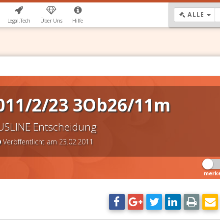
DR
ALLE
Legal.Tech
Über Uns
Hilfe
011/2/23 3Ob26/11m
USLINE Entscheidung
Veröffentlicht am 23.02.2011
merk
DSGVO Vorlage
11,90 €