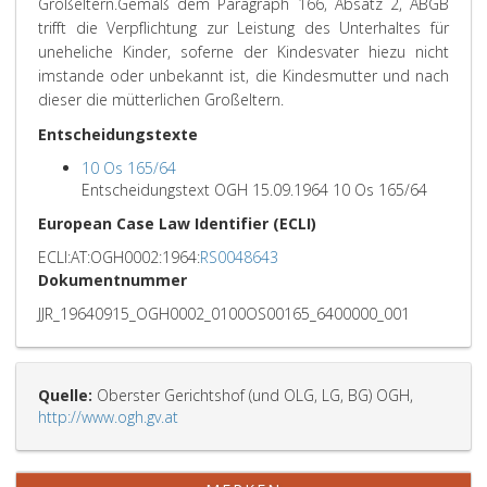
Großeltern.
Gemäß dem Paragraph 166, Absatz 2, ABGB
trifft die Verpflichtung zur Leistung des Unterhaltes für
uneheliche Kinder, soferne der Kindesvater hiezu nicht
imstande oder unbekannt ist, die Kindesmutter und nach
dieser die mütterlichen Großeltern.
Entscheidungstexte
10 Os 165/64
Entscheidungstext OGH 15.09.1964 10 Os 165/64
European Case Law Identifier (ECLI)
ECLI:AT:OGH0002:1964:
RS0048643
Dokumentnummer
JJR_19640915_OGH0002_0100OS00165_6400000_001
Quelle:
Oberster Gerichtshof (und OLG, LG, BG) OGH,
http://www.ogh.gv.at