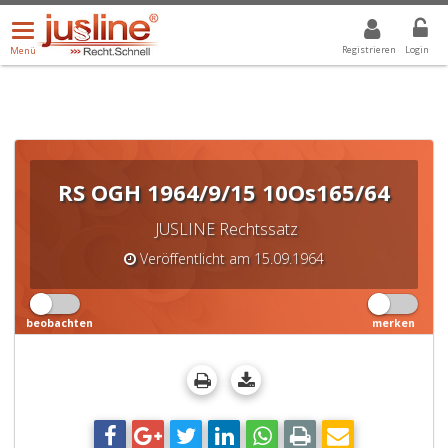
Menü
DROPDOWN: GEWÄHLTER WERT IST ALLE
ALLE
öffnen/schließen
Registrieren
Login
Menü
RS OGH 1964/9/15 10Os165/64
JUSLINE Rechtssatz
Veröffentlicht am 15.09.1964
beobachten
merken