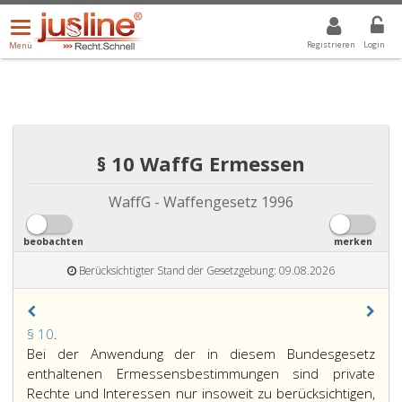
Menü
DROPDOWN: GEWÄHLTER WERT IST ALLE
ALLE
öffnen/schließen
Registrieren
Login
Menü
§ 10 WaffG Ermessen
WaffG - Waffengesetz 1996
beobachten
merken
Berücksichtigter Stand der Gesetzgebung: 09.08.2026
Paragraph
§ 10
.
10,
Bei der Anwendung der in diesem Bundesgesetz
enthaltenen Ermessensbestimmungen sind private
Rechte und Interessen nur insoweit zu berücksichtigen,