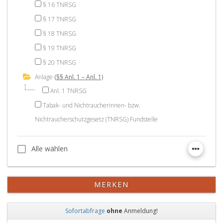
§ 16 TNRSG
§ 17 TNRSG
§ 18 TNRSG
§ 19 TNRSG
§ 20 TNRSG
Anlage
(§§ Anl. 1 – Anl. 1)
Anl. 1 TNRSG
Tabak- und Nichtraucherinnen- bzw.
Nichtraucherschutzgesetz (TNRSG) Fundstelle
Alle wählen
Alle wählen
MERKEN
Sofortabfrage
ohne
Anmeldung!