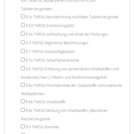
von Tabak für Wasserpfeifen und von erhitzten
Tabakerzeugnissen
§ 5c TNRSG Kennzeichnung rauchloser Tabakerzeugnisse
§ 5d TNRSG Erscheinungsbild
§ 5e TNRSG Aufmachung und Inhalt der Packungen
§ 6 TNRSG Allgemeine Bestimmungen
§ 7 TNRSG Rückverfolgbarkeit
§ 7a TNRSG Sicherheitsmerkmal
§ 8 TNRSG Erhebung von verwendeten Inhaltsstoffen und
Kondensat-(Teer-), Nikotin- und Kohlenmonoxidgehalt
§ 8a TNRSG Prioritätenliste der Zusatzstoffe und erweiterte
Meldepflichten
§ 8b TNRSG Inhaltsstoffe
§ 8c TNRSG Meldung von Inhaltsstoffen pflanzlicher
Raucherzeugnisse
§ 9 TNRSG Kontrolle