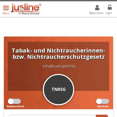
Menü
DROPDOWN: GEWÄHLTER WERT IST ALLE
ALLE
öffnen/schließen
Registrieren
Login
Menü
Tabak- und Nichtraucherinnen-
bzw. Nichtraucherschutzgesetz
Inhaltsverzeichnis
TNRSG
beobachten
merken