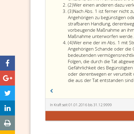
Absatz
(2)
Wer einen anderen dazu verlei
2
Absatz
(3)
Nach Abs. 1 ist ferner nicht z
3
Angehörigen zu begünstigen oder
strafbaren Handlung, derentwege
vorbeugende Maßnahme an ihm vo
Maßnahme unterworfen werde.
Absatz
(4)
Wer eine der im Abs. 1 mit 
4
Angehörigen Schande oder die G
bedeutenden vermögensrechtlich
Folgen, die durch die Tat abgew
Gefährlichkeit des Begünstigten
oder derentwegen er verurteilt 
die aus der Tat entstanden sin
In Kraft seit 01.01.2016 bis 31.12.9999