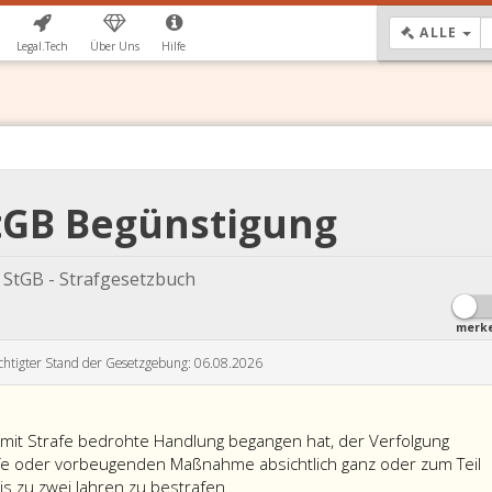
DR
ALLE
Legal.Tech
Über Uns
Hilfe
StGB Begünstigung
StGB - Strafgesetzbuch
merk
chtigter Stand der Gesetzgebung: 06.08.2026
mit Strafe bedrohte Handlung begangen hat, der Verfolgung
afe oder vorbeugenden Maßnahme absichtlich ganz oder zum Teil
 bis zu zwei Jahren zu bestrafen.