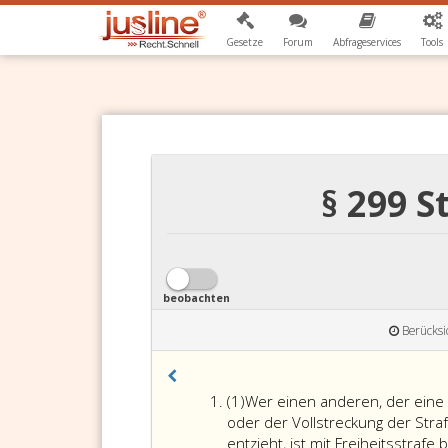
Gesetze
Forum
Abfrageservices
Tools
§ 299 
beobachten
Berücksi
Absatz
(1)
Wer einen anderen, der eine 
eins
oder der Vollstreckung der Str
entzieht, ist mit Freiheitsstrafe