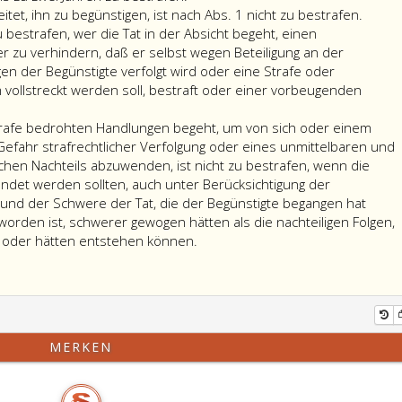
Wer
tet, ihn zu begünstigen, ist nach Abs. 1 nicht zu bestrafen.
einen
u bestrafen, wer die Tat in der Absicht begeht, einen
ander
 zu verhindern, daß er selbst wegen Beteiligung an der
dazu
n der Begünstigte verfolgt wird oder eine Strafe oder
verleit
llstreckt werden soll, bestraft oder einer vorbeugenden
Nach
ihn
Absatz
zu
Strafe bedrohten Handlungen begeht, um von sich oder einem
eins,
begüns
efahr strafrechtlicher Verfolgung oder eines unmittelbaren und
ist
ist
en Nachteils abzuwenden, ist nicht zu bestrafen, wenn die
ferner
nach
endet werden sollten, auch unter Berücksichtigung der
nicht
Absat
 und der Schwere der Tat, die der Begünstigte begangen hat
zu
eins,
worden ist, schwerer gewogen hätten als die nachteiligen Folgen,
bestrafen,
Wer
nicht
d oder hätten entstehen können.
wer
eine
zu
die
der
bestra
Tat
im
in
Absatz
der
eins,
MERKEN
Absicht
mit
begeht,
Strafe
einen
bedrohten