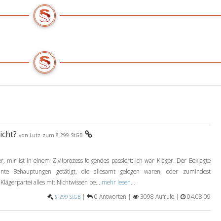
nachteiligen
Folgen,
die
aus
der
Tat
entstanden
sind
oder
hätten
entstehen
können.
icht?
von Lutz
zum § 299 StGB
, mir ist in einem Zivilprozess folgendes passiert: Ich war Kläger. Der Beklagte
ante Behauptungen getätigt, die allesamt gelogen waren, oder zumindest
 Klägerpartei alles mit Nichtwissen be...
mehr lesen...
|
0 Antworten |
3098 Aufrufe |
04.08.09
§ 299 StGB