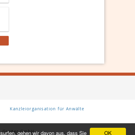
Kanzleiorganisation für Anwälte
 Greiter GmbH.
OK
surfen, gehen wir davon aus, dass Sie