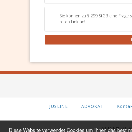
Sie können zu § 299 StGB eine Frage s
roten Link an!
JUSLINE
ADVOKAT
Konta
JUSLINE® ist 
Diese Website verwendet Cookies um Ihnen das best mö