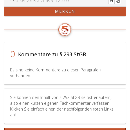
er
In Kraft seit 29.05.2021 bis 31.12.9999
mit
MERKEN
dem
Vorsatz
handelt,
daß
das
Beweismittel
in
0
Kommentare zu § 293 StGB
einem
gerichtlichen
oder
Es sind keine Kommentare zu diesen Paragrafen
verwaltungsbehördlichen
vorhanden.
Verfahren,
in
einem
Sie können den Inhalt von § 293 StGB selbst erläutern,
Ermittlungsverfahren
also einen kurzen eigenen Fachkommentar verfassen.
nach
Klicken Sie einfach einen der nachfolgenden roten Links
der
an!
Strafprozessordnung,
nach
der