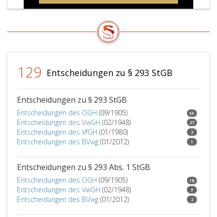
bis
zu
720
Tagessätzen
zu
bestrafen,
wenn
129
Entscheidungen zu § 293 StGB
die
Tat
nicht
Entscheidungen zu § 293 StGB
nach
Entscheidungen des OGH
(09/1905)
55
den
Entscheidungen des VwGH
(02/1948)
27
Paragraphen
Entscheidungen des VfGH
(01/1980)
2
223,,
Entscheidungen des BVwg
(01/2012)
1
224,
225
Entscheidungen zu § 293 Abs. 1 StGB
oder
230
Entscheidungen des OGH
(09/1905)
18
mit
Entscheidungen des VwGH
(02/1948)
3
Strafe
Entscheidungen des BVwg
(01/2012)
2
bedroht