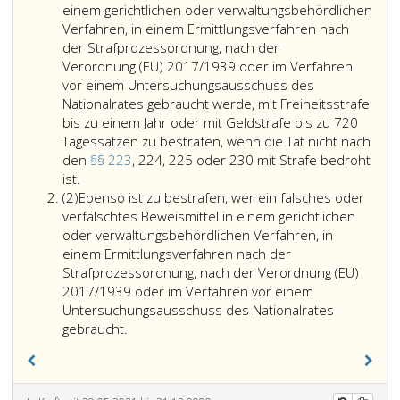
einem gerichtlichen oder verwaltungsbehördlichen
Verfahren, in einem Ermittlungsverfahren nach
der Strafprozessordnung, nach der
Verordnung (EU) 2017/1939 oder im Verfahren
vor einem Untersuchungsausschuss des
Nationalrates gebraucht werde, mit Freiheitsstrafe
bis zu einem Jahr oder mit Geldstrafe bis zu 720
Tagessätzen zu bestrafen, wenn die Tat nicht nach
den
§§ 223
, 224, 225 oder 230 mit Strafe bedroht
Wer
ist.
Absatz
ein
(2)
Ebenso ist zu bestrafen, wer ein falsches oder
2
falsches
verfälschtes Beweismittel in einem gerichtlichen
Beweismittel
oder verwaltungsbehördlichen Verfahren, in
herstellt
einem Ermittlungsverfahren nach der
oder
Strafprozessordnung, nach der Verordnung (EU)
ein
2017/1939 oder im Verfahren vor einem
echtes
Untersuchungsausschuss des Nationalrates
Beweismittel
gebraucht.
verfälscht,
ist,
wenn