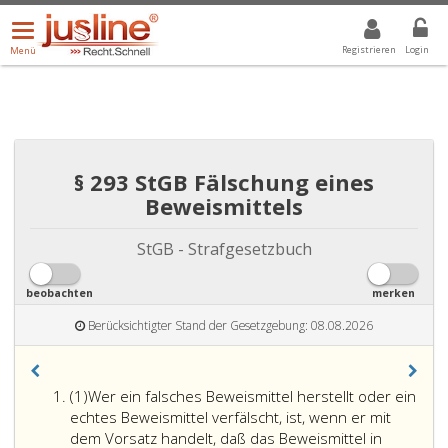
Menü
DROPDOWN: GEWÄHLTER WERT IST ALLE
ALLE
öffnen/schließen
Registrieren
Login
Menü
§ 293 StGB Fälschung eines
Beweismittels
StGB - Strafgesetzbuch
beobachten
merken
Berücksichtigter Stand der Gesetzgebung: 08.08.2026
Absatz
(1)
Wer ein falsches Beweismittel herstellt oder ein
eins
echtes Beweismittel verfälscht, ist, wenn er mit
dem Vorsatz handelt, daß das Beweismittel in