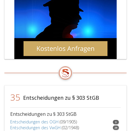
mit
Geldstra
bis
zu
180
Tagessä
zu
bestrafe
35
Entscheidungen zu § 303 StGB
Entscheidungen zu § 303 StGB
Entscheidungen des OGH
(09/1905)
3
Entscheidungen des VwGH
(02/1948)
29