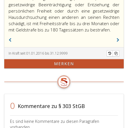
gesetzwidrige Beeinträchtigung oder Entziehung der
persönlichen Freiheit oder durch eine gesetzwidrige
Hausdurchsuchung einen anderen an seinen Rechten
schädigt, ist mit Freiheitsstrafe bis zu drei Monaten oder
Ein
mit Geldstrafe bis zu 180 Tagessätzen zu bestrafen.
Beamter
der
grob
In Kraft seit 01.01.2016 bis 31.12.9999
fahrlässi
(Paragra
MERKEN
6,
Absatz
3,)
durch
eine
gesetzwi
0
Beeinträ
Kommentare zu § 303 StGB
oder
Entziehu
Es sind keine Kommentare zu diesen Paragrafen
der
vorhanden.