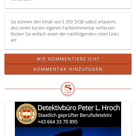
persönli
Freiheit
oder
Sie können den Inhalt von § 303 StGB selbst erläutern,
durch
also einen kurzen eigenen Fachkommentar verfassen.
eine
Klicken Sie einfach einen der nachfolgenden roten Links
gesetzwi
an!
Hausdur
einen
anderen
WIE KOMMENTIERE ICH?
an
seinen
KOMMENTAR HINZUFÜGEN
Rechten
schädigt,
ist
mit
Freiheits
bis
zu
drei
Monaten
oder