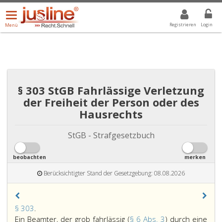
Menü
DROPDOWN: GEWÄHLTER WERT IST ALLE
ALLE
öffnen/schließen
Registrieren
Login
Menü
§ 303 StGB Fahrlässige Verletzung
der Freiheit der Person oder des
Hausrechts
StGB - Strafgesetzbuch
beobachten
merken
Berücksichtigter Stand der Gesetzgebung: 08.08.2026
Paragraph
§ 303
.
303,
Ein Beamter, der grob fahrlässig (
§ 6 Abs. 3
) durch eine