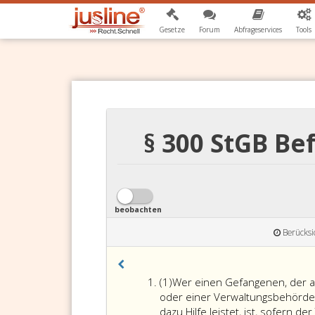
Gesetze
Forum
Abfrageservices
Tools
§ 300 StGB B
beobachten
Berücksi
Absatz
(1)
Wer einen Gefangenen, der a
eins
oder einer Verwaltungsbehörde f
dazu Hilfe leistet, ist, sofern d