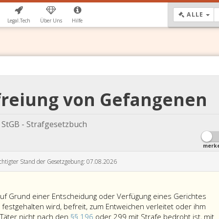
DR
ALLE
Legal.Tech
Über Uns
Hilfe
efreiung von Gefangenen
StGB - Strafgesetzbuch
merk
chtigter Stand der Gesetzgebung: 07.08.2026
uf Grund einer Entscheidung oder Verfügung eines Gerichtes
estgehalten wird, befreit, zum Entweichen verleitet oder ihm
er Täter nicht nach den
§§ 196
oder 299 mit Strafe bedroht ist, mit