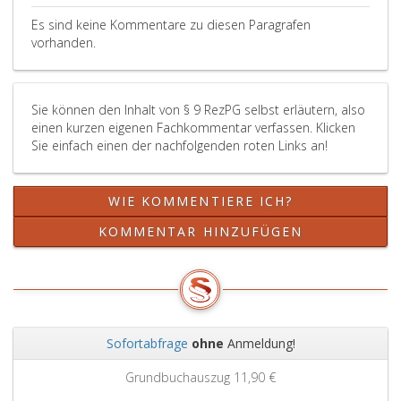
betraut.
Soziales,
Gesundheit,
Es sind keine Kommentare zu diesen Paragrafen
Pflege
vorhanden.
und
Konsumentenschutz
betraut,
Sie können den Inhalt von § 9 RezPG selbst erläutern, also
und
einen kurzen eigenen Fachkommentar verfassen. Klicken
zwar
Sie einfach einen der nachfolgenden roten Links an!
hinsichtlich
des
Paragraph
WIE KOMMENTIERE ICH?
5,
Absatz
KOMMENTAR HINZUFÜGEN
4,,
soweit
es
sich
um
Mitglieder
Sofortabfrage
ohne
Anmeldung!
des
Zurück
Weit
Lehrkörpers
Grundbuchauszug
11,90 €
einer