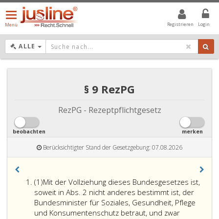
Menü
öffnen/schließen
Registrieren
Login
Menü
DROPDOWN: GEWÄHLTER WERT IST ALLE
ALLE
§ 9 RezPG
RezPG - Rezeptpflichtgesetz
beobachten
merken
Berücksichtigter Stand der Gesetzgebung: 07.08.2026
Absatz
(1)
Mit der Vollziehung dieses Bundesgesetzes ist,
eins
soweit in Abs. 2 nicht anderes bestimmt ist, der
Bundesminister für Soziales, Gesundheit, Pflege
und Konsumentenschutz betraut, und zwar