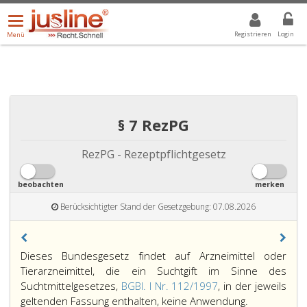
Menü
DROPDOWN: GEWÄHLTER WERT IST ALLE
ALLE
öffnen/schließen
Registrieren
Login
Menü
§ 7 RezPG
RezPG - Rezeptpflichtgesetz
beobachten
merken
Berücksichtigter Stand der Gesetzgebung: 07.08.2026
Paragraph
Dieses Bundesgesetz findet auf Arzneimittel oder
7,
Tierarzneimittel, die ein Suchtgift im Sinne des
Suchtmittelgesetzes,
BGBl. I Nr. 112/1997
, in der jeweils
Dieses
geltenden Fassung enthalten, keine Anwendung.