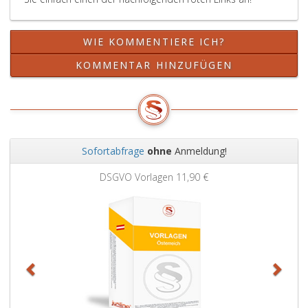
der
jeweils
geltenden
WIE KOMMENTIERE ICH?
Fassung
enthalten,
KOMMENTAR HINZUFÜGEN
keine
Anwendung.
Sofortabfrage
ohne
Anmeldung!
Zurück
Weit
DSGVO Vorlagen
11,90 €