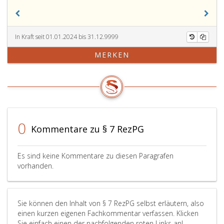
Bundesgese
findet
auf
In Kraft seit 01.01.2024 bis 31.12.9999
Arzneimittel
oder
MERKEN
Tierarzneimit
die
ein
Suchtgift
im
Sinne
0
des
Kommentare zu § 7 RezPG
Suchtmittelg
Bundesgeset
Es sind keine Kommentare zu diesen Paragrafen
Teil
vorhanden.
eins,
Nr. 112
aus
Sie können den Inhalt von § 7 RezPG selbst erläutern, also
1997,,
einen kurzen eigenen Fachkommentar verfassen. Klicken
in
Sie einfach einen der nachfolgenden roten Links an!