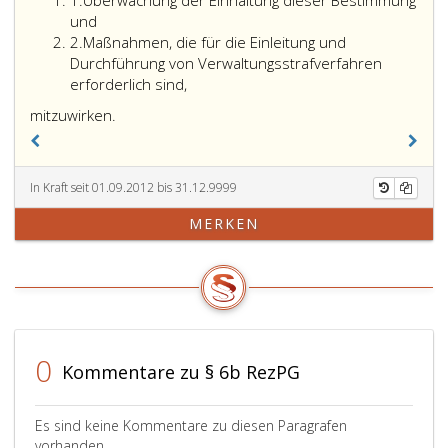
1.
Überwachung der Einhaltung dieser Bestimmung
des
eins
und
öffentlichen
Ziffer
2.
Maßnahmen, die für die Einleitung und
Sicherheitsdienstes,
2
Durchführung von Verwaltungsstrafverfahren
haben
erforderlich sind,
bei
mitzuwirken.
der
Vollziehung
des
Paragraph
In Kraft seit 01.09.2012 bis 31.12.9999
6,
MERKEN
Absatz
eins,
Ziffer
2,
als
Organe
0
der
Kommentare zu § 6b RezPG
Bezirksverwaltungsbehörd
durch
Es sind keine Kommentare zu diesen Paragrafen
vorhanden.