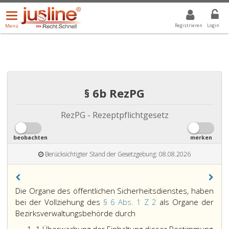
Menü
DROPDOWN: GEWÄHLTER WERT IST ALLE
ALLE
öffnen/schließen
Registrieren
Login
Menü
§ 6b RezPG
RezPG - Rezeptpflichtgesetz
beobachten
merken
Berücksichtigter Stand der Gesetzgebung: 08.08.2026
Paragraph
Die Organe des öffentlichen Sicherheitsdienstes, haben
6
bei der Vollziehung des
§ 6 Abs. 1 Z 2
als Organe der
b,
Die
Bezirksverwaltungsbehörde durch
Organe
Ziffer