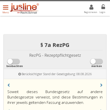
Menü
DROPDOWN: GEWÄHLTER WERT IST ALLE
ALLE
öffnen/schließen
Registrieren
Login
Menü
§ 7a RezPG
RezPG - Rezeptpflichtgesetz
beobachten
merken
Berücksichtigter Stand der Gesetzgebung: 08.08.2026
Paragraph
Soweit dieses Bundesgesetz auf andere
7
Bundesgesetze verweist, sind diese Bestimmungen in
a,
ihrer jeweils geltenden Fassung anzuwenden.