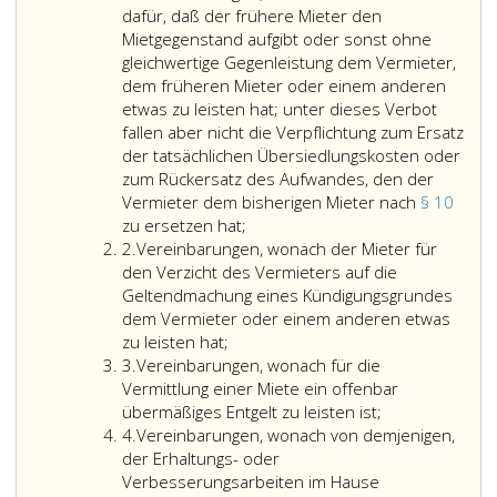
eins
dafür, daß der frühere Mieter den
Mietgegenstand aufgibt oder sonst ohne
gleichwertige Gegenleistung dem Vermieter,
dem früheren Mieter oder einem anderen
etwas zu leisten hat; unter dieses Verbot
fallen aber nicht die Verpflichtung zum Ersatz
der tatsächlichen Übersiedlungskosten oder
zum Rückersatz des Aufwandes, den der
Vermieter dem bisherigen Mieter nach
§ 10
Vereinbarungen,
zu ersetzen hat;
Ziffer
wonach
2.
Vereinbarungen, wonach der Mieter für
2
der
den Verzicht des Vermieters auf die
neue
Geltendmachung eines Kündigungsgrundes
Mieter
dem Vermieter oder einem anderen etwas
dafür,
zu leisten hat;
Ziffer
daß
3.
Vereinbarungen, wonach für die
3
der
Vermittlung einer Miete ein offenbar
frühere
übermäßiges Entgelt zu leisten ist;
Ziffer
Mieter
4.
Vereinbarungen, wonach von demjenigen,
4
den
der Erhaltungs- oder
Mietgegenstand
Verbesserungsarbeiten im Hause