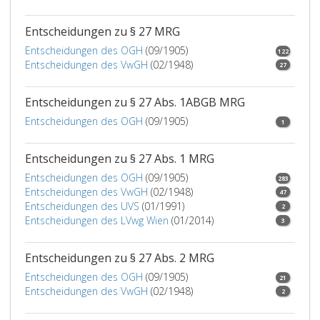
der
Tages
wirtschaftlichen
zu
Entscheidungen zu § 27 MRG
Leistungsfähigkeit
bestra
Entscheidungen des OGH
(09/1905)
122
so
Entscheidungen des VwGH
(02/1948)
27
zu
bemessen,
Entscheidungen zu § 27 Abs. 1ABGB MRG
daß
sie
Entscheidungen des OGH
(09/1905)
1
den
Wert
Entscheidungen zu § 27 Abs. 1 MRG
der
Entscheidungen des OGH
(09/1905)
nach
283
Entscheidungen des VwGH
(02/1948)
Absatz
47
Entscheidungen des UVS
(01/1991)
eins,
2
Entscheidungen des LVwg Wien
(01/2014)
3
unzulässig
vereinbarten
Leistung,
Entscheidungen zu § 27 Abs. 2 MRG
ist
Entscheidungen des OGH
(09/1905)
21
aber
Entscheidungen des VwGH
(02/1948)
2
der
Täter