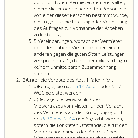
aufgibt
durchführt, dem Vermieter, dem Verwalter,
oder
einem Mieter oder einer dritten Person, die
sonst
von einer dieser Personen bestimmt wurde,
ohne
ein Entgelt für die Erteilung oder Vermittlung
gleichwertige
des Auftrages zur Vornahme der Arbeiten
Gegenleistung
zu leisten ist;
Ziffer
dem
5.
Vereinbarungen, wonach der Vermieter
5
Vermieter,
oder der frühere Mieter sich oder einem
dem
anderen gegen die guten Sitten Leistungen
früheren
versprechen läßt, die mit dem Mietvertrag in
Mieter
keinem unmittelbaren Zusammenhang
oder
stehen.
Absatz
einem
Unter
(2)
Unter die Verbote des Abs. 1 fallen nicht
2
Litera
anderen
die
a)
Beträge, die nach
§ 14 Abs. 1
oder § 17
a
etwas
Beträge,
Verbote
WGG geleistet werden;
Litera
zu
die
des
b)
Beträge, die bei Abschluß des
b
leisten
nach
Absatz
Mietvertrages vom Mieter für den Verzicht
hat;
Paragraph
eins,
des Vermieters auf den Kündigungsgrund
unter
14,
fallen
des
§ 30 Abs. 2 Z 4
und 6 gezahlt werden,
dieses
Absatz
nicht
sofern die konkreten Umstände, die für den
Verbot
eins,
Mieter schon damals den Abschluß des
fallen
oder