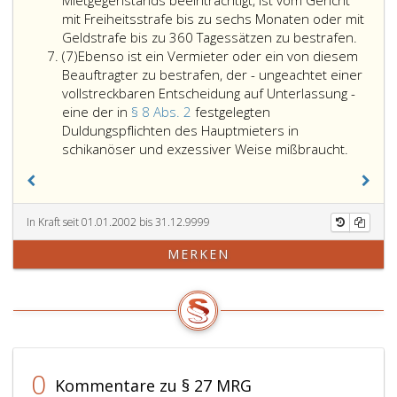
Mietgegenstands beeinträchtigt, ist vom Gericht
26
Jahre
versprechen
mit Freiheitsstrafe bis zu sechs Monaten oder mit
vereinnahmten
nicht
läßt,
Ein
Geldstrafe bis zu 360 Tagessätzen zu bestrafen.
Absatz
Leistungen
übersteigt.
die
Vermie
(7)
Ebenso ist ein Vermieter oder ein von diesem
7
verjährt
mit
oder
Beauftragter zu bestrafen, der - ungeachtet einer
in
den
ein
vollstreckbaren Entscheidung auf Unterlassung -
drei
Vorschriften
von
eine der in
§ 8 Abs. 2
festgelegten
Jahren;
des
diese
Duldungspflichten des Hauptmieters in
der
Absatz
Ebenso
mit
schikanöser und exzessiver Weise mißbraucht.
Anspruch
eins,
ist
der
auf
im
ein
Vermi
Rückforderung
Widerspruch
Vermiet
oder
der
stehen,
oder
Verwal
In Kraft seit 01.01.2002 bis 31.12.9999
entgegen
in
ein
des
MERKEN
den
den
von
Mietg
Bestimmungen
Fällen
diesem
Beauft
des
des
Beauftr
der
Absatz
Absatz
zu
dem
eins,
eins,
bestraf
Vermie
vereinnahmten
Ziffer
der
mit
Leistungen
4,
-
vollst
0
Kommentare zu § 27 MRG
verjährt
auch
ungeach
Entsch