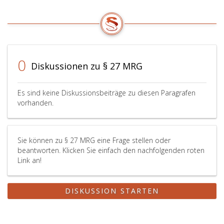
dieses
um
die
Hälfte
überschritten
werden.
0
Diskussionen zu § 27 MRG
Bei
der
Strafbemessung
Es sind keine Diskussionsbeiträge zu diesen Paragrafen
ist
vorhanden.
eine
den
Täter
nach
Sie können zu § 27 MRG eine Frage stellen oder
Absatz
beantworten. Klicken Sie einfach den nachfolgenden roten
Link an!
4,
treffende
Ausweisungspflicht
DISKUSSION STARTEN
mildernd
zu
berücksichtigen.
Würde