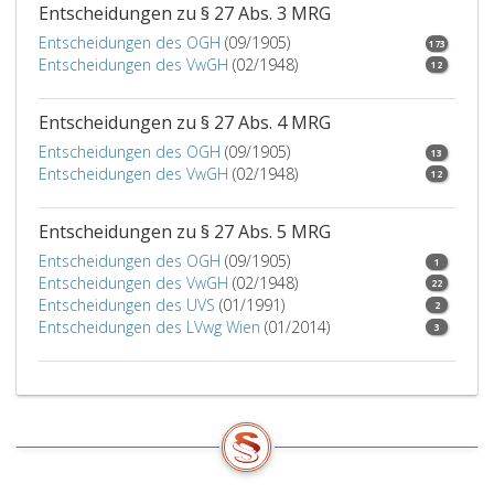
Entscheidungen zu § 27 Abs. 3 MRG
bereits
zweimal
Entscheidungen des OGH
(09/1905)
173
wegen
Entscheidungen des VwGH
(02/1948)
12
einer
solchen
Entscheidungen zu § 27 Abs. 4 MRG
Verwaltungsübertretung
Entscheidungen des OGH
(09/1905)
bestraft
13
Entscheidungen des VwGH
(02/1948)
worden,
12
das
Zweifache
Entscheidungen zu § 27 Abs. 5 MRG
dieses
Entscheidungen des OGH
(09/1905)
1
Wertes
Entscheidungen des VwGH
(02/1948)
22
übersteigt;
Entscheidungen des UVS
(01/1991)
2
reicht
Entscheidungen des LVwg Wien
(01/2014)
3
das
gesetzliche
Höchstmaß
nicht
aus,
so
kann