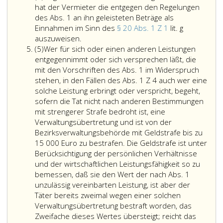
4
den
30,
Paragraph
hat der Vermieter die entgegen den Regelungen
Bestimmungen
Absatz
10,
des Abs. 1 an ihn geleisteten Beträge als
der
2,
zu
Einnahmen im Sinn des
§ 20 Abs. 1 Z 1
lit. g
Paragraphen
Ungeachtet
Ziffer
ersetzen
auszuweisen.
Absatz
15
einer
4
hat;
(5)
Wer für sich oder einen anderen Leistungen
5
bis
Rückforderung
und
entgegennimmt oder sich versprechen läßt, die
26
nach
6
mit den Vorschriften des Abs. 1 im Widerspruch
oder
Absatz
gezahlt
stehen, in den Fällen des Abs. 1 Z 4 auch wer eine
den
3,
werden,
solche Leistung erbringt oder verspricht, begeht,
Bestimmungen
hat
sofern
sofern die Tat nicht nach anderen Bestimmungen
des
der
die
mit strengerer Strafe bedroht ist, eine
Absatz
Vermieter
konkreten
Verwaltungsübertretung und ist von der
eins,
die
Umstände,
Bezirksverwaltungsbehörde mit Geldstrafe bis zu
geleistet
entgegen
die
15 000 Euro zu bestrafen. Die Geldstrafe ist unter
wird,
den
für
Berücksichtigung der persönlichen Verhältnisse
kann
Regelungen
den
und der wirtschaftlichen Leistungsfähigkeit so zu
samt
des
Mieter
bemessen, daß sie den Wert der nach Abs. 1
gesetzlichen
Absatz
schon
unzulässig vereinbarten Leistung, ist aber der
Zinsen
eins,
damals
Täter bereits zweimal wegen einer solchen
zurückgefordert
an
den
Verwaltungsübertretung bestraft worden, das
werden.
ihn
Abschluß
Zweifache dieses Wertes übersteigt; reicht das