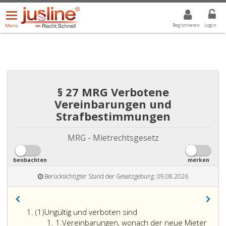
Menü
DROPDOWN: GEWÄHLTER WERT IST ALLE
ALLE
öffnen/schließen
Registrieren
Login
Menü
§ 27 MRG Verbotene
Vereinbarungen und
Strafbestimmungen
MRG - Mietrechtsgesetz
beobachten
merken
Berücksichtigter Stand der Gesetzgebung: 09.08.2026
Absatz
(1)
Ungültig und verboten sind
eins
Ziffer
1.
Vereinbarungen, wonach der neue Mieter