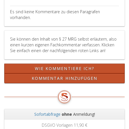
in
wer
einer
aufget
zehn
eine
vollstre
Erhalt
Es sind keine Kommentare zu diesen Paragrafen
Jahren.
solche
Entsche
(Parag
vorhanden.
Die
Leistung
auf
6,
Verjährung
erbringt
Unterla
Absatz
des
oder
-
eins,)
Sie können den Inhalt von § 27 MRG selbst erläutern, also
Rückforderungsanspruchs
verspricht,
eine
nicht
einen kurzen eigenen Fachkommentar verfassen. Klicken
ist
begeht,
der
oder
Sie einfach einen der nachfolgenden roten Links an!
gehemmt,
sofern
in
nur
solange
die
Paragra
mit
bei
Tat
8,
ungere
WIE KOMMENTIERE ICH?
Gericht
nicht
Absatz
Verzö
(bei
nach
2,
durchf
KOMMENTAR HINZUFÜGEN
der
anderen
festgel
oder
Gemeinde,
Bestimmungen
Duldung
durch
Paragraph
mit
des
läßt
39,)
strengerer
Hauptmi
und
ein
Strafe
in
dadur
Verfahren
bedroht
schikan
den
Sofortabfrage
ohne
Anmeldung!
über
ist,
und
Mieter
Zurück
Weit
die
eine
exzessi
erhebl
Grundbuchauszug
11,90 €