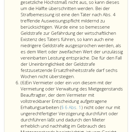
Auf
geleisteten
des
gesetzliche Höchstmaß nicht aus, so kann dieses
diesen
Beträge
Mietvertrages
um die Hälfte überschritten werden. Bei der
Rückforderungsanspruch
als
ohne
Strafbemessung ist eine den Täter nach Abs. 4
kann
Einnahmen
einen
treffende Ausweisungspflicht mildernd zu
im
im
solchen
berücksichtigen. Würde eine so bemessene
voraus
Sinn
Verzicht
Geldstrafe zur Gefährdung der wirtschaftlichen
nicht
des
sinnlos
Existenz des Täters führen, so kann auch eine
rechtswirksam
Paragraph
gemacht
niedrigere Geldstrafe ausgesprochen werden, als
verzichtet
20,
hätten,
es dem Wert oder zweifachen Wert der unzulässig
werden.
Absatz
nachgewiesen
vereinbarten Leistung entspräche. Die für den Fall
Der
eins,
werden
der Uneinbringlichkeit der Geldstrafe
Anspruch
Ziffer
und
festzusetzende Ersatzfreiheitsstrafe darf sechs
auf
eins,
der
Wer
Wochen nicht übersteigen.
Absatz
Rückforderung
Litera
für
für
(6)
Ein Vermieter oder ein von diesem mit der
6
der
g,
den
sich
Vermietung oder Verwaltung des Mietgegenstands
entgegen
auszuweisen.
Verzicht
oder
Beauftragter, der dem Vermieter mit
den
gezahlte
einen
vollstreckbarer Entscheidung aufgetragene
Bestimmungen
Betrag
anderen
Erhaltungsarbeiten (
§ 6 Abs. 1
) nicht oder nur mit
der
den
Leistungen
ungerechtfertigter Verzögerung durchführt oder
Paragraphen
Hauptmietzins
entgegennimmt
durchführen läßt und dadurch den Mieter
15
für
oder
erheblich und nachhaltig im Gebrauch des
bis
10
sich