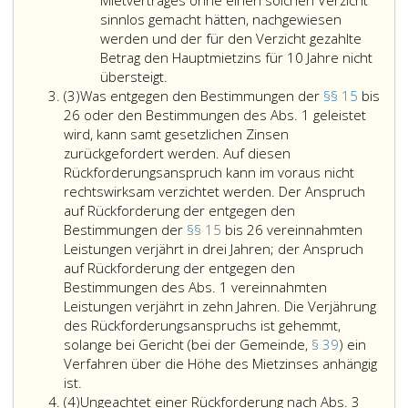
Mietvertrages ohne einen solchen Verzicht
aber
Paragraph
sinnlos gemacht hätten, nachgewiesen
nicht
17,
werden und der für den Verzicht gezahlte
die
WGG
Betrag den Hauptmietzins für 10 Jahre nicht
Beträge,
Verpflichtung
geleistet
übersteigt.
Absatz
die
zum
werden;
(3)
Was entgegen den Bestimmungen der
§§ 15
bis
3
bei
Ersatz
26 oder den Bestimmungen des Abs. 1 geleistet
Abschluß
der
wird, kann samt gesetzlichen Zinsen
des
tatsächlichen
zurückgefordert werden. Auf diesen
Mietvertrages
Übersiedlungskosten
Rückforderungsanspruch kann im voraus nicht
vom
oder
rechtswirksam verzichtet werden. Der Anspruch
Mieter
zum
auf Rückforderung der entgegen den
für
Rückersatz
Bestimmungen der
§§ 15
bis 26 vereinnahmten
den
des
Leistungen verjährt in drei Jahren; der Anspruch
Verzicht
Aufwandes,
auf Rückforderung der entgegen den
des
den
Bestimmungen des Abs. 1 vereinnahmten
Vermieters
der
Leistungen verjährt in zehn Jahren. Die Verjährung
auf
Vermieter
des Rückforderungsanspruchs ist gehemmt,
den
dem
solange bei Gericht (bei der Gemeinde,
§ 39
) ein
Kündigungsgrund
bisherigen
Verfahren über die Höhe des Mietzinses anhängig
Was
des
Mieter
ist.
Absatz
entgegen
Paragraph
nach
(4)
Ungeachtet einer Rückforderung nach Abs. 3