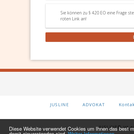
Sie können zu § 420 EO eine Frage ste
roten Link an!
JUSLINE
ADVOKAT
Konta
JUSLINE® ist 
Diese Website verwendet Cookies um Ihnen das best mö
damit einverstanden sind.
Weiter Informationen