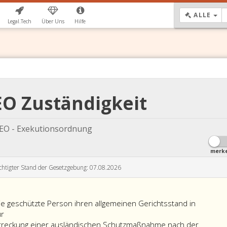
DR
ALLE
Legal.Tech
Über Uns
Hilfe
EO Zuständigkeit
EO - Exekutionsordnung
merk
chtigter Stand der Gesetzgebung: 07.08.2026
die geschützte Person ihren allgemeinen Gerichtsstand in
ür
streckung einer ausländischen Schutzmaßnahme nach der