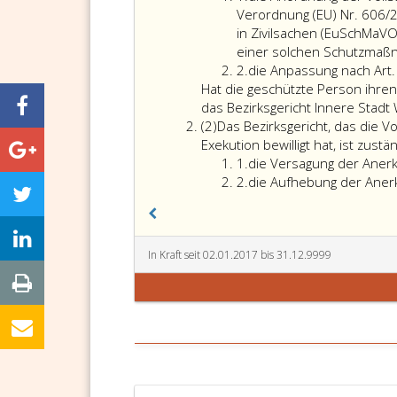
eins
Verordnung (EU) Nr. 606
in Zivilsachen (EuSchMaV
einer solchen Schutzmaß
Ziffer
2.
die Anpassung nach Art
2
Hat die geschützte Person ihren 
das Bezirksgericht Innere Stadt 
Absatz
(2)
Das Bezirksgericht, das die 
2
Exekution bewilligt hat, ist zustän
Ziffer
1.
die Versagung der Aner
eins
Ziffer
2.
die Aufhebung der Aner
2
In Kraft seit 02.01.2017 bis 31.12.9999