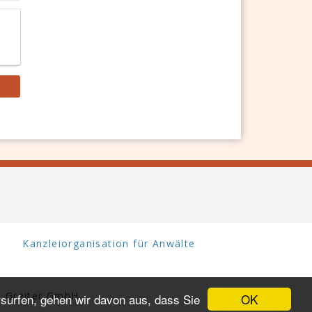
Kanzleiorganisation für Anwälte
 Greiter GmbH.
OK
surfen, gehen wir davon aus, dass Sie