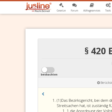
Gesetze
Forum
Abfrageservices
Tools
§ 420 
beobachten
Berücksi
Absatz
(1)
Das Bezirksgericht, bei dem 
eins
Streitsachen hat, ist zuständig f
Ziffer
1.
die Anordnung der Voll