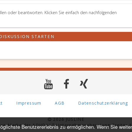
llen oder beantworten. Klicken Sie einfach den nachfolgenden
DISKUSSION STARTEN
kt
Impressum
AGB
Datenschutzerklärung
2026 JUSLINE
eine Marke der ADVOKAT Unternehmensberatung Greiter &
glichste Benutzererlebnis zu ermöglichen. Wenn Sie weiter