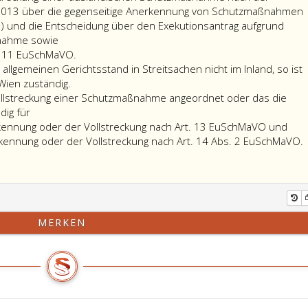
/2013 über die gegenseitige Anerkennung von Schutzmaßnahmen
O) und die Entscheidung über den Exekutionsantrag aufgrund
nahme sowie
die
. 11 EuSchMaVO.
Anpassung
allgemeinen Gerichtsstand in Streitsachen nicht im Inland, so ist
nach
Wien zuständig.
Artikel
Vollstreckung einer Schutzmaßnahme angeordnet oder das die
11,
dig für
EuSchMaVO.
die
kennung oder der Vollstreckung nach Art. 13 EuSchMaVO und
Ver
d
kennung oder der Vollstreckung nach Art. 14 Abs. 2 EuSchMaVO.
der
Ane
d
ode
der
Voll
d
MERKEN
nac
V
Artik
13,
A
EuS
1
und
A
2