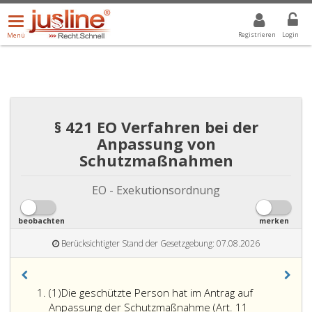
Menü
DROPDOWN: GEWÄHLTER WERT IST ALLE
ALLE
öffnen/schließen
Registrieren
Login
Menü
§ 421 EO Verfahren bei der
Anpassung von
Schutzmaßnahmen
EO - Exekutionsordnung
beobachten
merken
Berücksichtigter Stand der Gesetzgebung: 07.08.2026
Absatz
(1)
Die geschützte Person hat im Antrag auf
eins
Anpassung der Schutzmaßnahme (Art. 11