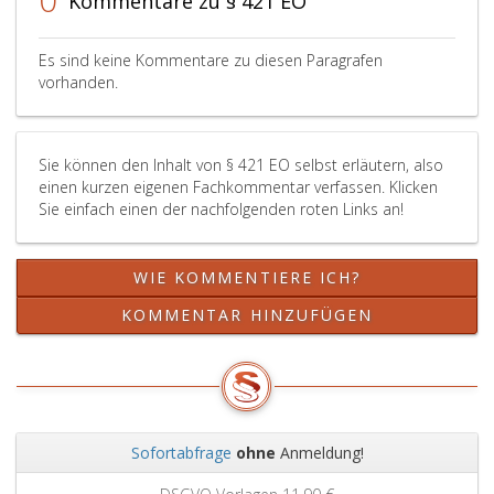
Kommentare zu § 421 EO
den
Beschluss
auf
Es sind keine Kommentare zu diesen Paragrafen
Anpassung
vorhanden.
Widerspruch
im
Sinne
Sie können den Inhalt von § 421 EO selbst erläutern, also
des
einen kurzen eigenen Fachkommentar verfassen. Klicken
Paragraph
Sie einfach einen der nachfolgenden roten Links an!
397,
Absatz
2,
WIE KOMMENTIERE ICH?
erheben.
KOMMENTAR HINZUFÜGEN
Sofortabfrage
ohne
Anmeldung!
Zurück
Weit