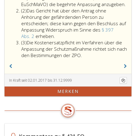
Die
EuSchMaVO) die begehrte Anpassung anzugeben.
Absatz
gesc
(2)
Das Gericht hat über den Antrag ohne
2
Pers
Anhörung der gefährdenden Person zu
hat
entscheiden; diese kann gegen den Beschluss auf
im
Anpassung Widerspruch im Sinne des
§ 397
Das
Antr
Abs. 2
erheben.
Absatz
Gericht
auf
(3)
Die Kostenersatzpflicht im Verfahren über die
3
hat
Anpa
Anpassung der Schutzmaßnahme richtet sich nach
über
der
den Bestimmungen der ZPO.
den
Sch
Antrag
(Artik
ohne
11,
Anhörung
EuS
In Kraft seit 02.01.2017 bis 31.12.9999
der
die
MERKEN
gefährdenden
bege
Person
Anpa
zu
anzu
entscheiden;
diese
kann
gegen
0