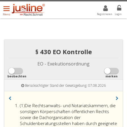
Menü
DROPDOWN: GEWÄHLTER WERT IST ALLE
ALLE
öffnen/schließen
Registrieren
Login
Menü
§ 430 EO Kontrolle
EO - Exekutionsordnung
beobachten
merken
Berücksichtigter Stand der Gesetzgebung: 07.08.2026
Absatz
(1)
Die Rechtsanwalts- und Notariatskammern, die
eins
sonstigen Körperschaften öffentlichen Rechts
sowie die Dachorganisation der
Schuldenberatungsstellen haben durch geeignete