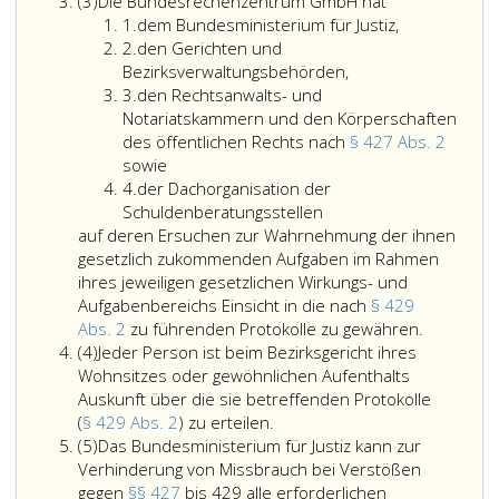
Absatz
jeweilige
(3)
Die Bundesrechenzentrum GmbH hat
3
Ziffer
Rechtsanwalts-
1.
dem Bundesministerium für Justiz,
eins
Ziffer
oder
2.
den Gerichten und
2
Notariatskammer
Bezirksverwaltungsbehörden,
Ziffer
hat
3.
den Rechtsanwalts- und
3
Rechtsanwälten
Notariatskammern und den Körperschaften
bzw.
des öffentlichen Rechts nach
§ 427 Abs. 2
Notaren,
den
sowie
Ziffer
die
Rechtsanwalts-
4.
der Dachorganisation der
4
gegen
und
Schuldenberatungsstellen
Paragraph
Notariatskammern
auf deren Ersuchen zur Wahrnehmung der ihnen
427,
und
gesetzlich zukommenden Aufgaben im Rahmen
oder
den
ihres jeweiligen gesetzlichen Wirkungs- und
Paragraph
Körperschaften
Aufgabenbereichs Einsicht in die nach
§ 429
429,
des
auf
Abs. 2
zu führenden Protokolle zu gewähren.
Absatz
verstoßen,
öffentlichen
deren
(4)
Jeder Person ist beim Bezirksgericht ihres
4
ungeachtet
Rechts
Ersuchen
Wohnsitzes oder gewöhnlichen Aufenthalts
weiterer
nach
zur
Auskunft über die sie betreffenden Protokolle
disziplinarrechtlicher
Paragraph
Jeder
Wahrneh
(
§ 429 Abs. 2
) zu erteilen.
Absatz
Folgen
427,
Person
der
(5)
Das Bundesministerium für Justiz kann zur
5
die
Absatz
ist
ihnen
Verhinderung von Missbrauch bei Verstößen
Befugnis
2,
beim
gesetzlich
gegen
§§ 427
bis 429 alle erforderlichen