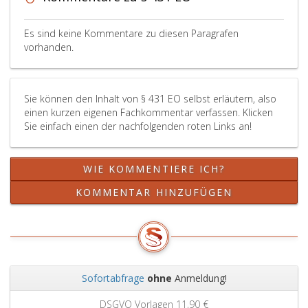
Tatbestand
einer
in
Es sind keine Kommentare zu diesen Paragrafen
die
vorhanden.
Zuständigkeit
der
Gerichte
Sie können den Inhalt von § 431 EO selbst erläutern, also
fallenden
einen kurzen eigenen Fachkommentar verfassen. Klicken
strafbaren
Sie einfach einen der nachfolgenden roten Links an!
Handlung
bildet,
eine
WIE KOMMENTIERE ICH?
Verwaltungsübertretung
und
KOMMENTAR HINZUFÜGEN
ist
mit
einer
Geldstrafe
bis
zu
Sofortabfrage
ohne
Anmeldung!
25 000 Euro,
Zurück
Weit
im
DSGVO Vorlagen
11,90 €