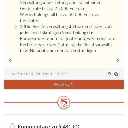
Verwaltungsübertretung und ist mit einer
Geldstrafe bis zu 25 000 Euro, im
Wiederholungsfall bis zu 50 000 Euro, zu
Wer
bestrafen.
Absatz
gegen
(2)
Die Bezirksverwaltungsbehörden haben von
2
Paragraphen
jeder rechtskräftigen Verurteilung das
427
Bundesministerium für Justiz und, wenn der Täter
und
Rechtsanwalt oder Notar ist, die Rechtsanwalts-
429
bzw. Notariatskammer zu verständigen.
Absatz
eins
und
Absatz
In Kraft seit 01.01.2019 bis 31.12.9999
3,
MERKEN
verstößt,
begeht,
sofern
die
Tat
nicht
den
0
Kommentare zu § 431 EO