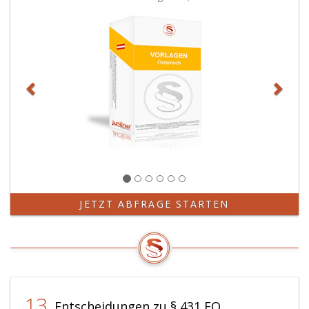
Wiederholungsfall
bis
zu
50 000 Euro,
zu
bestrafen.
JETZT ABFRAGE STARTEN
13
Entscheidungen zu § 431 EO