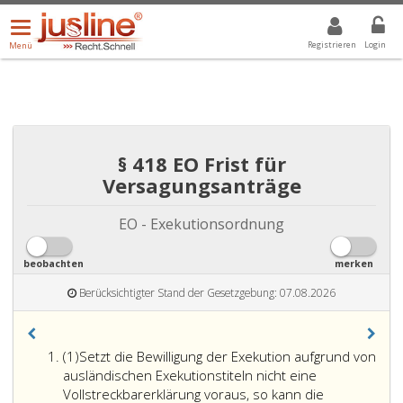
Menü
DROPDOWN: GEWÄHLTER WERT IST ALLE
ALLE
öffnen/schließen
Registrieren
Login
Menü
§ 418 EO Frist für
Versagungsanträge
EO - Exekutionsordnung
beobachten
merken
Berücksichtigter Stand der Gesetzgebung: 07.08.2026
Absatz
(1)
Setzt die Bewilligung der Exekution aufgrund von
eins
ausländischen Exekutionstiteln nicht eine
Vollstreckbarerklärung voraus, so kann die