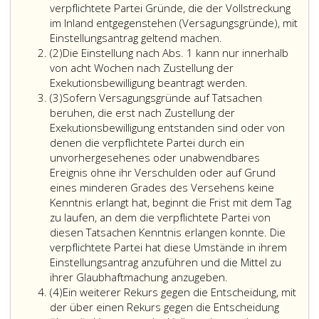
verpflichtete Partei Gründe, die der Vollstreckung
im Inland entgegenstehen (Versagungsgründe), mit
Einstellungsantrag geltend machen.
Absatz
(2)
Die Einstellung nach Abs. 1 kann nur innerhalb
2
von acht Wochen nach Zustellung der
Die
Exekutionsbewilligung beantragt werden.
Absatz
Einstellung
(3)
Sofern Versagungsgründe auf Tatsachen
3
nach
beruhen, die erst nach Zustellung der
Absatz
Exekutionsbewilligung entstanden sind oder von
eins,
denen die verpflichtete Partei durch ein
kann
unvorhergesehenes oder unabwendbares
nur
Ereignis ohne ihr Verschulden oder auf Grund
innerhalb
eines minderen Grades des Versehens keine
von
Kenntnis erlangt hat, beginnt die Frist mit dem Tag
acht
zu laufen, an dem die verpflichtete Partei von
Wochen
diesen Tatsachen Kenntnis erlangen konnte. Die
nach
verpflichtete Partei hat diese Umstände in ihrem
Zustellung
Einstellungsantrag anzuführen und die Mittel zu
der
ihrer Glaubhaftmachung anzugeben.
Absatz
Exekutionsbewi
(4)
Ein weiterer Rekurs gegen die Entscheidung, mit
4
beantragt
der über einen Rekurs gegen die Entscheidung