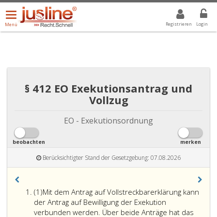
Menü
DROPDOWN: GEWÄHLTER WERT IST ALLE
ALLE
öffnen/schließen
Registrieren
Login
Menü
§ 412 EO Exekutionsantrag und
Vollzug
EO - Exekutionsordnung
beobachten
merken
Berücksichtigter Stand der Gesetzgebung: 07.08.2026
Absatz
(1)
Mit dem Antrag auf Vollstreckbarerklärung kann
eins
der Antrag auf Bewilligung der Exekution
verbunden werden. Über beide Anträge hat das