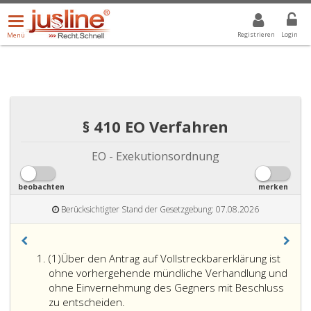
Menü
DROPDOWN: GEWÄHLTER WERT IST ALLE
ALLE
öffnen/schließen
Registrieren
Login
Menü
§ 410 EO Verfahren
EO - Exekutionsordnung
beobachten
merken
Berücksichtigter Stand der Gesetzgebung: 07.08.2026
Absatz
(1)
Über den Antrag auf Vollstreckbarerklärung ist
eins
ohne vorhergehende mündliche Verhandlung und
ohne Einvernehmung des Gegners mit Beschluss
zu entscheiden.