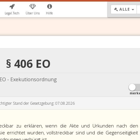
DR
ALLE
Legal.Tech
Über Uns
Hilfe
§ 406 EO
EO - Exekutionsordnung
merk
chtigter Stand der Gesetzgebung: 07.08.2026
reckbar zu erklären, wenn die Akte und Urkunden nach den
 errichtet wurden, vollstreckbar sind und die Gegenseitigkeit
rdnungen verbürgt ist.