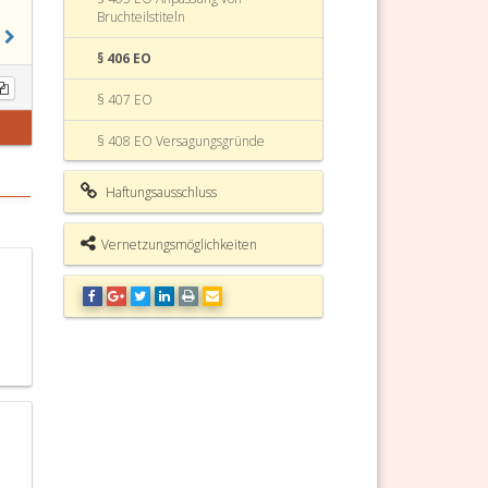
Bruchteilstiteln
§ 406 EO
§ 407 EO
§ 408 EO Versagungsgründe
§ 409 EO Zuständigkeit
Haftungsausschluss
§ 410 EO Verfahren
Vernetzungsmöglichkeiten
§ 411 EO Rekurs
§ 412 EO Exekutionsantrag und
Vollzug
§ 413 EO Wirkung der
Vollstreckbarerklärung
§ 414 EO Aufhebung und
Abänderung der
Vollstreckbarerklärung