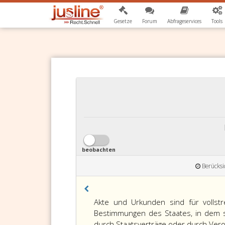
Gesetze
Forum
Abfrageservices
Tools
beobachten
Berücksi
Paragraph
Akte und Urkunden sind für vollst
406,
Bestimmungen des Staates, in dem sie
durch Staatsverträge oder durch Vero