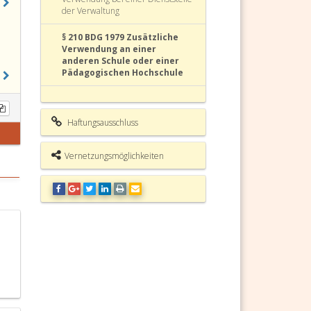
der Verwaltung
§ 210 BDG 1979 Zusätzliche
Verwendung an einer
anderen Schule oder einer
Pädagogischen Hochschule
§ 211 BDG 1979 Lehramtliche
Pflichten
Haftungsausschluss
§ 212 BDG 1979 Lehrverpflichtung
Vernetzungsmöglichkeiten
§ 212a BDG 1979 Verwendung von
Lehrpersonen in der
Sommerschule
§ 213 BDG 1979 Herabsetzung der
Lehrverpflichtung
§ 213a BDG 1979 Mit der Leitung
teilbetraute Lehrperson
§ 213b BDG 1979 Sabbatical