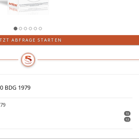
ETZT ABFRAGE STARTEN
10 BDG 1979
979
72
12