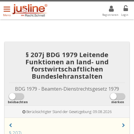
Menü
DROPDOWN: GEWÄHLTER WERT IST ALLE
ALLE
öffnen/schließen
Registrieren
Login
Menü
§ 207j BDG 1979 Leitende
Funktionen an land- und
forstwirtschaftlichen
Bundeslehranstalten
BDG 1979 - Beamten-Dienstrechtsgesetz 1979
beobachten
merken
Berücksichtigter Stand der Gesetzgebung: 09.08.2026
Paragraph
§ 207j
.