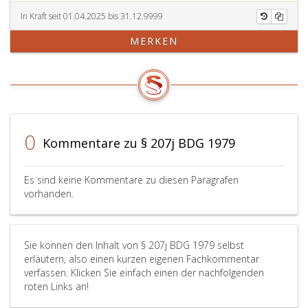
Sinne
römisch
Bundeslehrans
des
fünf
In Kraft seit 01.04.2025 bis 31.12.9999
sind
Paragraph
des
die
MERKEN
207
Ausschreibungsgesetzes 1989
Paragraphen
i,
zur
207
Absatz
Anwendung
bis
eins,
kommen
207i
der
und
und
Bundesministerin
Paragraph
oder
0
Kommentare zu § 207j BDG 1979
207
dem
m,
Bundesminister
mit
für
Es sind keine Kommentare zu diesen Paragrafen
den
Land-
vorhanden.
Maßgaben
und
anzuwenden,
Forstwirtschaft,
Klima-
dass
Sie können den Inhalt von § 207j BDG 1979 selbst
und
erläutern, also einen kurzen eigenen Fachkommentar
Umweltschutz,
verfassen. Klicken Sie einfach einen der nachfolgenden
Regionen
roten Links an!
und
Wasserwirtschaft