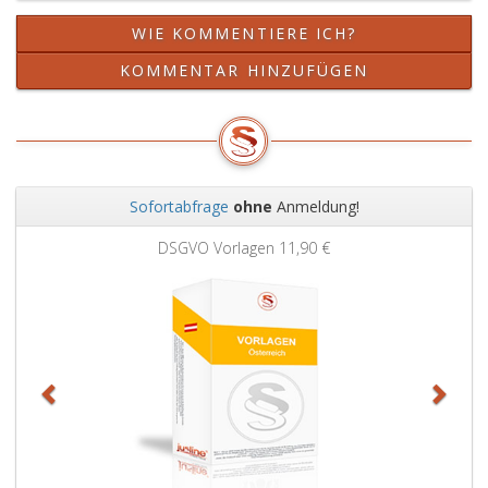
obliegt.
WIE KOMMENTIERE ICH?
KOMMENTAR HINZUFÜGEN
Sofortabfrage
ohne
Anmeldung!
Zurück
Weit
DSGVO Vorlagen
11,90 €