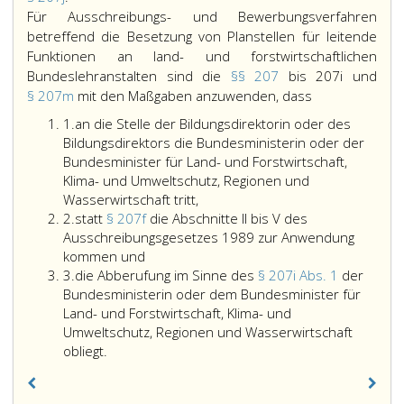
207
Für Ausschreibungs- und Bewerbungsverfahren
j,
betreffend die Besetzung von Planstellen für leitende
Funktionen an land- und forstwirtschaftlichen
Bundeslehranstalten sind die
§§ 207
bis 207i und
Für
§ 207m
mit den Maßgaben anzuwenden, dass
Ausschreibung
Ziffer
1.
an die Stelle der Bildungsdirektorin oder des
und
eins
Bildungsdirektors die Bundesministerin oder der
Bewerbungsve
Bundesminister für Land- und Forstwirtschaft,
betreffend
Klima- und Umweltschutz, Regionen und
die
Wasserwirtschaft tritt,
Besetzung
Ziffer
2.
statt
§ 207f
die Abschnitte II bis V des
von
2
Ausschreibungsgesetzes 1989 zur Anwendung
Planstellen
statt
kommen und
für
Ziffer
Paragraph
3.
die Abberufung im Sinne des
§ 207i Abs. 1
der
3
207
leitende
Bundesministerin oder dem Bundesminister für
f,
Land- und Forstwirtschaft, Klima- und
Funktionen
die
Umweltschutz, Regionen und Wasserwirtschaft
an
die
Abschnitte römisch
obliegt.
land-
Abberufung
II
und
im
bis
forstwirtschaft