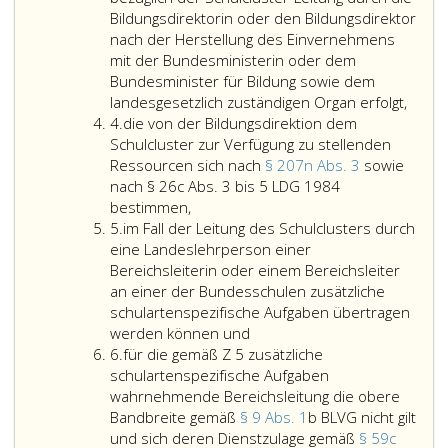
der
Bildungsdirektorin oder den Bildungsdirektor
Funktion
nach der Herstellung des Einvernehmens
Schulcluster-
mit der Bundesministerin oder dem
Leitung
Bundesminister für Bildung sowie dem
der
landesgesetzlich zuständigen Organ erfolgt,
Ziffer
Begutachtungskommission
4.
die von der Bildungsdirektion dem
4
zusätzlich
Schulcluster zur Verfügung zu stellenden
eine
Ressourcen sich nach
§ 207n Abs. 3
sowie
Vertreterin
nach § 26c Abs. 3 bis 5 LDG 1984
oder
die
bestimmen,
Ziffer
ein
von
5.
im Fall der Leitung des Schulclusters durch
5
Vertreter
der
eine Landeslehrperson einer
des
Bildungsdirektion
Bereichsleiterin oder einem Bereichsleiter
Schulerhalters
dem
an einer der Bundesschulen zusätzliche
(Schulerhalterverbandes)
Schulcluster
schulartenspezifische Aufgaben übertragen
der
zur
werden können und
Ziffer
Pflichtschulen
Verfügung
6.
für die gemäß Z 5 zusätzliche
6
gemäß
zu
schulartenspezifische Aufgaben
Paragraph
stellenden
wahrnehmende Bereichsleitung die obere
26
Ressourcen
Bandbreite gemäß
§ 9 Abs. 1
b BLVG nicht gilt
a,
sich
und sich deren Dienstzulage gemäß
§ 59c