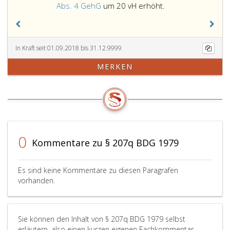
Absatz
nach
für
Abs. 4 GehG
um 20 vH erhöht.
3,
Paragraph
die
Ziffer
207
gemäß
3,
n,
Ziffer
LDG 1984,
Absatz
5,
In Kraft seit 01.09.2018 bis 31.12.9999
3,
zusätzliche
MERKEN
sowie
schulartenspezifi
nach
Aufgaben
Paragraph
wahrnehmende
26
Bereichsleitung
c,
die
Absatz
obere
3
Bandbreite
0
Kommentare zu § 207q BDG 1979
bis
gemäß
5
Paragraph
LDG 1984
9,
Es sind keine Kommentare zu diesen Paragrafen
bestimmen,
Absatz
vorhanden.
eins
b,
BLVG
Sie können den Inhalt von § 207q BDG 1979 selbst
nicht
erläutern, also einen kurzen eigenen Fachkommentar