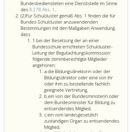
Bundesbediensteten eine Dienststelle im Sinne
(Verfassungsbestimmung)
des
§ 278 Abs. 1
.
Absatz
Der
(2)
Für Schulcluster gemäß Abs. 1 finden die für
2
aus
Bundes-Schulcluster anzuwendenden
Bundes-
Bestimmungen mit den Maßgaben Anwendung,
Für
und
dass
Schulcluster
Ziffer
Pflichtschulen
1.
bei der Besetzung der an einer
gemäß
eins
bestehende
Bundesschule errichteten Schulcluster-
Absatz
Schulcluster
Leitung der Begutachtungskommission
eins,
bildet
folgende stimmberechtigte Mitglieder
finden
bezüglich
angehören:
die
Litera
der
a.
die Bildungsdirektorin oder der
für
a
Anwendung
Bildungsdirektor oder eine von ihr
Bundes-
des
oder ihm zu bestellende fachlich
Schulcluster
Dienstrechts
geeignete Vertretung,
anzuwendenden
Litera
der
b.
ein von der Bundesministerin oder
Bestimmungen
b
Bundesbediensteten
dem Bundesminister für Bildung zu
mit
eine
entsendendes Mitglied,
den
Litera
Dienststelle
c.
ein vom landesgesetzlich
Maßgaben
c
im
zuständigen Organ zu entsendendes
Anwendung,
Sinne
Mitglied,