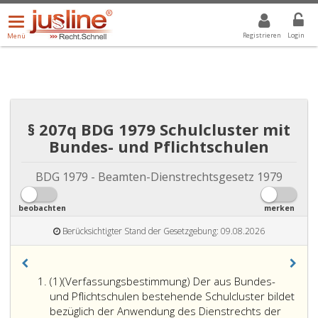
Menü
DROPDOWN: GEWÄHLTER WERT IST ALLE
ALLE
öffnen/schließen
Registrieren
Login
Menü
§ 207q BDG 1979 Schulcluster mit
Bundes- und Pflichtschulen
BDG 1979 - Beamten-Dienstrechtsgesetz 1979
beobachten
merken
Berücksichtigter Stand der Gesetzgebung: 09.08.2026
Absatz
(1)
(
Verfassungsbestimmung
) Der aus Bundes-
eins
und Pflichtschulen bestehende Schulcluster bildet
bezüglich der Anwendung des Dienstrechts der