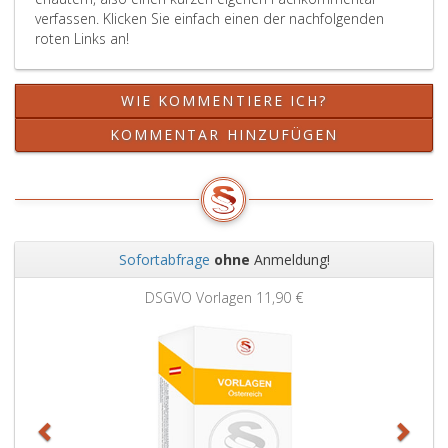
gilt
verfassen. Klicken Sie einfach einen der nachfolgenden
und
roten Links an!
sich
deren
Dienstzulage
WIE KOMMENTIERE ICH?
gemäß
Paragraph
KOMMENTAR HINZUFÜGEN
59
c,
Absatz
4,
GehG
um
Sofortabfrage
ohne
Anmeldung!
20 vH
Zurück
Weit
erhöht.
DSGVO Vorlagen
11,90 €