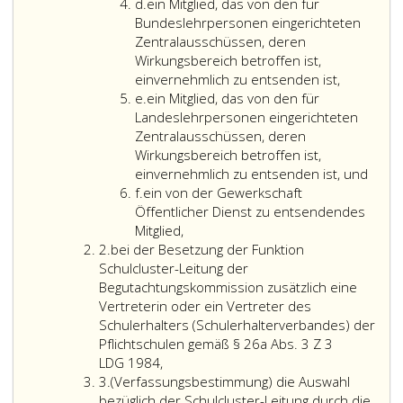
dass
Litera
des
d.
ein Mitglied, das von den für
d
Paragraph
Bundeslehrpersonen eingerichteten
278,
Zentralausschüssen, deren
Absatz
Wirkungsbereich betroffen ist,
eins,
einvernehmlich zu entsenden ist,
Litera
e.
ein Mitglied, das von den für
e
Landeslehrpersonen eingerichteten
Zentralausschüssen, deren
Wirkungsbereich betroffen ist,
einvernehmlich zu entsenden ist, und
Litera
f.
ein von der Gewerkschaft
f
Öffentlicher Dienst zu entsendendes
Mitglied,
Ziffer
2.
bei der Besetzung der Funktion
2
Schulcluster-Leitung der
Begutachtungskommission zusätzlich eine
Vertreterin oder ein Vertreter des
Schulerhalters (Schulerhalterverbandes) der
Pflichtschulen gemäß § 26a Abs. 3 Z 3
bei
LDG 1984,
Ziffer
der
3.
(
Verfassungsbestimmung
) die Auswahl
3
Besetzung
bezüglich der Schulcluster-Leitung durch die